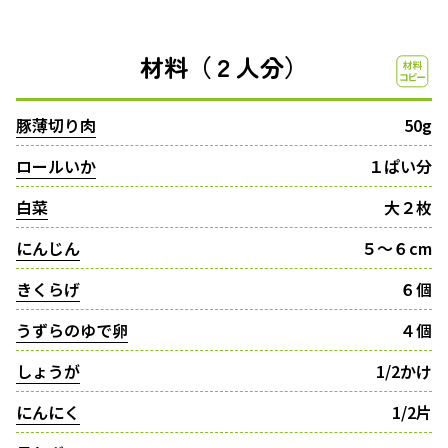
材料（２人分）
豚薄切り肉
50g
ロールいか
１ぱい分
白菜
大２枚
にんじん
５〜６cm
きくらげ
６個
うずらのゆで卵
４個
しょうが
1/2かけ
にんにく
1/2片