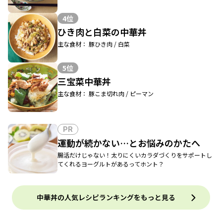
4位
ひき肉と白菜の中華丼
主な食材： 豚ひき肉 / 白菜
5位
三宝菜中華丼
主な食材： 豚こま切れ肉 / ピーマン
PR
運動が続かない…とお悩みのかたへ
腸活だけじゃない！太りにくいカラダづくりをサポートし
てくれるヨーグルトがあるってホント？
中華丼の人気レシピランキングをもっと見る