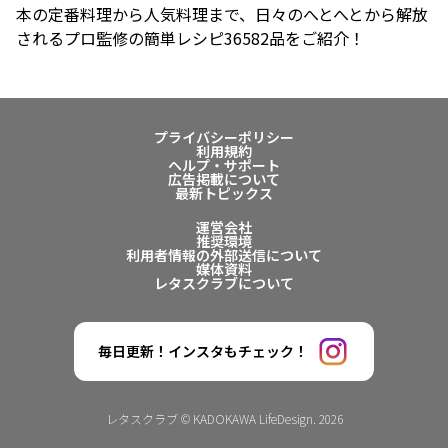
本の定番料理から人気料理まで、日々のへとへとから解放
されるプロ監修の簡単レシピ36582品をご紹介！
プライバシーポリシー
利用規約
ヘルプ・サポート
広告掲載について
最新トピックス
運営会社
推奨環境
利用者情報の外部送信について
媒体資料
レタスクラブについて
毎日更新！インスタもチェック！
レタスクラブ © KADOKAWA LifeDesign. 2026