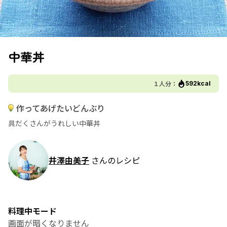
中華丼
１人分：
592kcal
作ってあげたいどんぶり
具だくさんがうれしい中華丼
井澤由美子
さんのレシピ
料理中モード
画面が暗くなりません