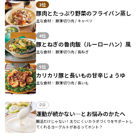
3位
豚肉とたっぷり野菜のフライパン蒸し
主な食材： 豚薄切り肉 / キャベツ
4位
豚とねぎの魯肉飯（ルーローハン）風
主な食材： 豚薄切り肉 / 長ねぎ
5位
カリカリ豚と長いもの甘辛じょうゆ
主な食材： 豚薄切り肉 / 長いも
PR
運動が続かない…とお悩みのかたへ
腸活だけじゃない！太りにくいカラダづくりをサポートし
てくれるヨーグルトがあるってホント？