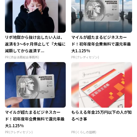
リボ地獄から抜け出したい人は、
マイルが超たまるビジネスカー
返済を3～6ヶ月停止して『大幅に
ド！初年度年会費無料で還元率最
減額してから返済す...
大1.125%
PR (渋谷法務総合事務所)
PR (クレディセゾン)
マイルが超たまるビジネスカー
もらえる年金25万円以下の人が知
ド！初年度年会費無料で還元率最
るべき事
大1.125%
PR (クレディセゾン)
PR (くらしの話題)