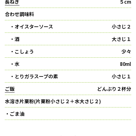
長ねぎ
５cm
合わせ調味料
・オイスターソース
小さじ２
・酒
大さじ１
・こしょう
少々
・水
80ml
・とりガラスープの素
小さじ１
ご飯
どんぶり２杯分
水溶き片栗粉(片栗粉小さじ２＋水大さじ２)
・ごま油