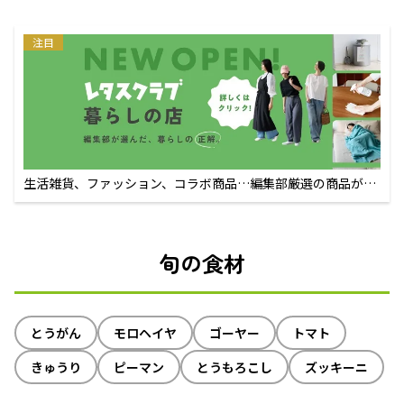
注目
生活雑貨、ファッション、コラボ商品…編集部厳選の商品が買
えるECサイト
旬の食材
とうがん
モロヘイヤ
ゴーヤー
トマト
きゅうり
ピーマン
とうもろこし
ズッキーニ