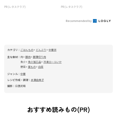
PR (レタスクラブ)
PR (レタスクラブ)
Recommended by
カテゴリ：
ごはんもの
どんぶり
中華丼
主な食材：
肉
豚肉
豚薄切り肉
魚介
魚介加工品
冷凍ロールいか
野菜
葉もの
白菜
ジャンル：
中華
レシピ作成・調理：
井澤由美子
撮影：
日置武晴
おすすめ読みもの(PR)