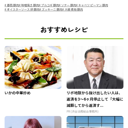
#
春雨 豚肉
#
味噌焼き 豚肉
#
プルコギ 豚肉
#
ソテー 豚肉
#
キャベツ ピーマン 豚肉
#
オイスターソース 卵 豚肉
#
ズッキーニ 豚肉
#
大根 煮物 豚肉
おすすめレシピ
いかの中華炒め
リボ地獄から抜け出したい人は、
返済を3～6ヶ月停止して『大幅に
減額してから返済す...
PR (渋谷法務総合事務所)