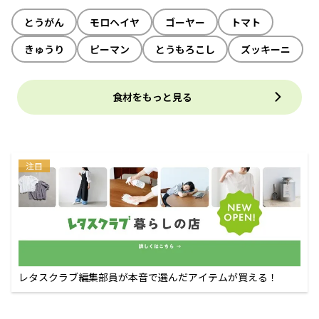
とうがん
モロヘイヤ
ゴーヤー
トマト
きゅうり
ピーマン
とうもろこし
ズッキーニ
食材をもっと見る
注目
レタスクラブ編集部員が本音で選んだアイテムが買える！