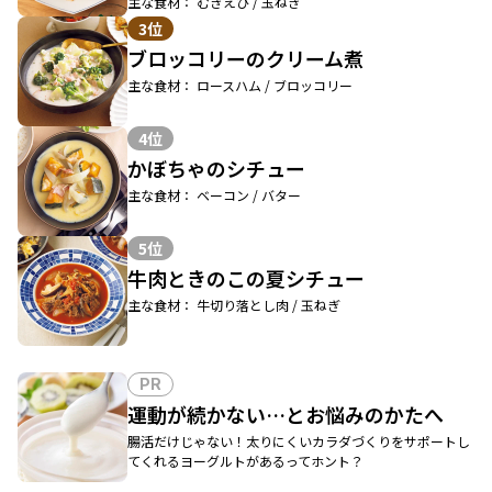
主な食材： むきえび / 玉ねぎ
3位
ブロッコリーのクリーム煮
主な食材： ロースハム / ブロッコリー
4位
かぼちゃのシチュー
主な食材： ベーコン / バター
5位
牛肉ときのこの夏シチュー
主な食材： 牛切り落とし肉 / 玉ねぎ
PR
運動が続かない…とお悩みのかたへ
腸活だけじゃない！太りにくいカラダづくりをサポートし
てくれるヨーグルトがあるってホント？