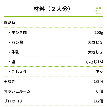
材料（２人分）
肉だね
・
牛ひき肉
200g
・パン粉
大さじ３
・
牛乳
大さじ２
・塩
小さじ1/4
・こしょう
少々
玉ねぎ
1/2個
マッシュルーム
６個
ブロッコリー
1/2個