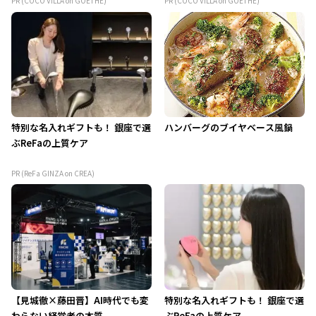
PR (COCO VILLA on GOETHE)
PR (COCO VILLA on GOETHE)
特別な名入れギフトも！ 銀座で選
ハンバーグのブイヤベース風鍋
ぶReFaの上質ケア
PR (ReFa GINZA on CREA)
【見城徹×藤田晋】AI時代でも変
特別な名入れギフトも！ 銀座で選
わらない経営者の本質
ぶReFaの上質ケア