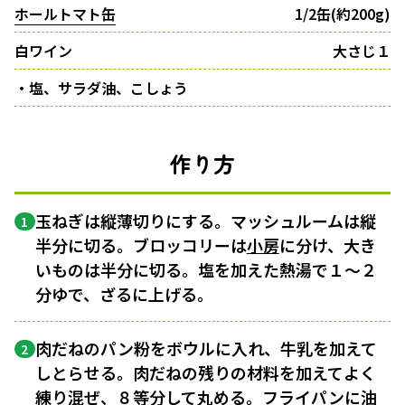
ホールトマト缶
1/2缶(約200g)
白ワイン
大さじ１
・塩、サラダ油、こしょう
作り方
玉ねぎは縦薄切りにする。マッシュルームは縦
1
半分に切る。ブロッコリーは
小房
に分け、大き
いものは半分に切る。塩を加えた熱湯で１〜２
分ゆで、ざるに上げる。
肉だねのパン粉をボウルに入れ、牛乳を加えて
2
しとらせる。肉だねの残りの材料を加えてよく
練り混ぜ、８等分して丸める。フライパンに油