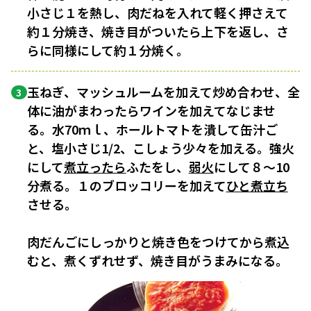
小さじ１を熱し、肉だねを入れて軽く押さえて
約１分焼き、焼き目がついたら上下を返し、さ
らに同様にして約１分焼く。
玉ねぎ、マッシュルームを加えて炒め合わせ、全
3
体に油がまわったらワインを加えてなじませ
る。水70ｍｌ、ホールトマトを潰して缶汁ご
と、塩小さじ1/2、こしょう少々を加える。強火
にして
煮立ったら
ふたをし、
弱火
にして８〜10
分煮る。１のブロッコリーを加えて
ひと煮立ち
させる。
肉だんごにしっかりと焼き色をつけてから煮込
むと、煮くずれせず、焼き目がうまみになる。