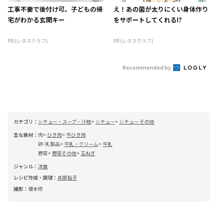
工事不要で後付け可。子どもの帰
え！あの菌が太りにくい身体作り
宅がわかる玄関キー
をサポートしてくれる!?
PR (レタスクラブ)
PR (レタスクラブ)
Recommended by
カテゴリ：
シチュー・スープ・汁物
シチュー
シチュー その他
主な食材：
肉
ひき肉
牛ひき肉
卵･乳製品
牛乳・クリーム
牛乳
野菜
野菜その他
玉ねぎ
ジャンル：
洋食
レシピ作成・調理：
井原裕子
撮影：
榎本修