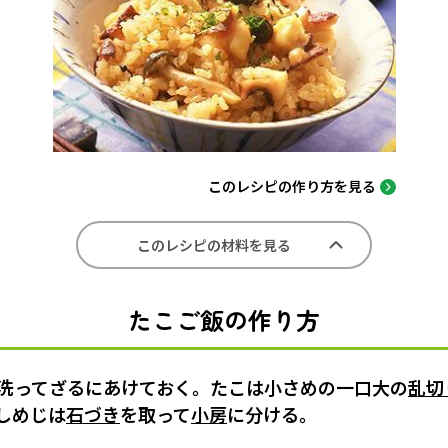
このレシピの作り方を見る
このレシピの材料を見る
たこご飯の作り方
に洗ってざるにあけておく。たこは小さめの一口大の
乱切
しめじは
石づき
を取って
小房
に分ける。