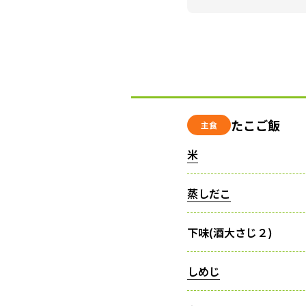
たこご飯
主食
米
蒸しだこ
下味(酒大さじ２)
しめじ