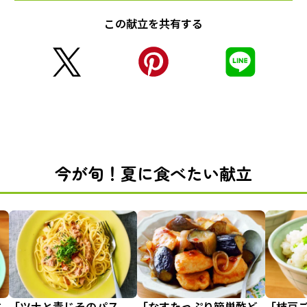
この献立を共有する
今が旬！夏に食べたい献立
甘
「ツナと青じそのパス
「なすたっぷり簡単酢ど
「枝豆