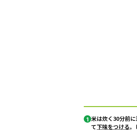
米は炊く30分前
1
て
下味をつける
。