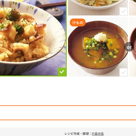
汁もの
レシピ作成・調理：
中島有香