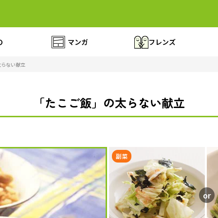
の
マンガ
フレンズ
太らない献立
「たこご飯」の太らない献立
副菜