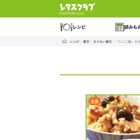
レシピ
読みも
レシピ
献立
太らない献立
「たこご飯」の
主食