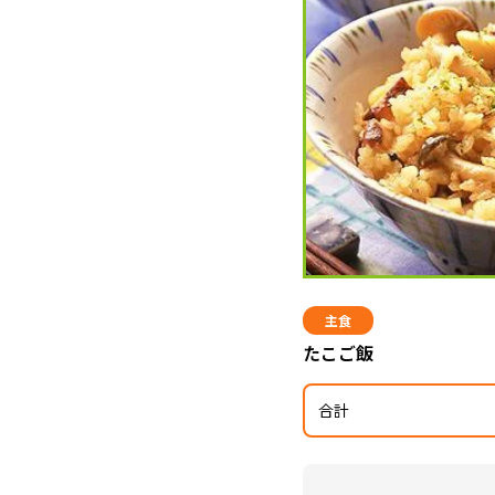
主食
たこご飯
合計