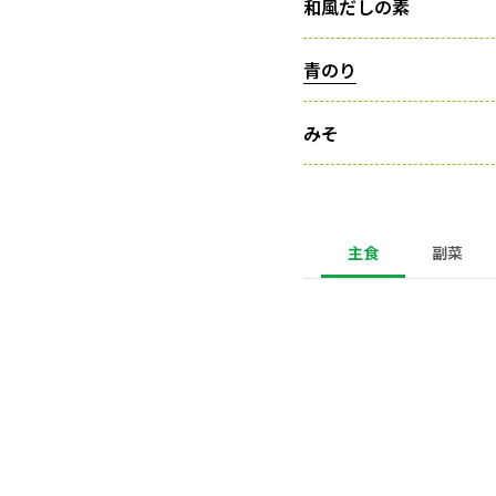
和風だしの素
青のり
みそ
主食
副菜