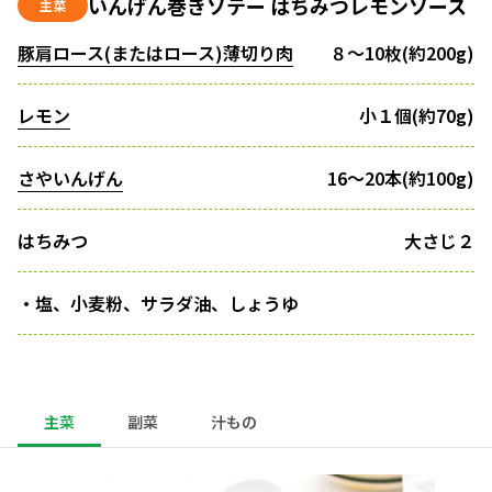
いんげん巻きソテー はちみつレモンソース
主菜
豚肩ロース(またはロース)薄切り肉
８〜10枚(約200g)
レモン
小１個(約70g)
さやいんげん
16〜20本(約100g)
はちみつ
大さじ２
・塩、小麦粉、サラダ油、しょうゆ
主菜
副菜
汁もの