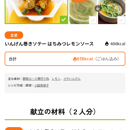
主菜
いんげん巻きソテー はちみつレモンソース
400kcal
合計
（ごはん込み）
618kcal
主な食材：
豚肩ロース薄切り肉
、
レモン
、
さやいんげん
レシピ作成・調理：
小田真規子
献立の材料（２人分）