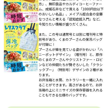
方」、無印良品やカルディコーヒーファー
ム、成城石井などで買える「1000円台以下
のおいしい名品」、メイプル超合金の安藤
なつさんと考える「認知症超入門」など、
今知りたい情報が盛りだくさん。
また、この号は通常号とは別に増刊号と特
別号があり、くまのプーさんの保冷バッグ
が付録に！
プーさんが蜂を見ている姿がかわいい「ハ
ニーポットデザイン」（増刊号）と、原作
のくまのプーさんやクリストファー・ロビ
ンなどの仲間たちが勢ぞろいした「クラシ
ックプー」（特別号）デザインの２種があ
ります。
お弁当箱と水筒、カトラリーを一緒に入れ
ることができます。高さがあるので、お弁
当箱の上にミニサイズの保存容器を入れる
こともできる仕様のバッグです。