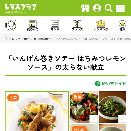
レシピ
読みもの
マンガ
フレンズ
ランキング
特集
レシピ
献立
太らない献立
「いんげん巻きソテー はちみつレモンソース」の太らな
「いんげん巻きソテー はちみつレモン
ソース」の太らない献立
使い方ガイド
副菜
主菜
汁もの