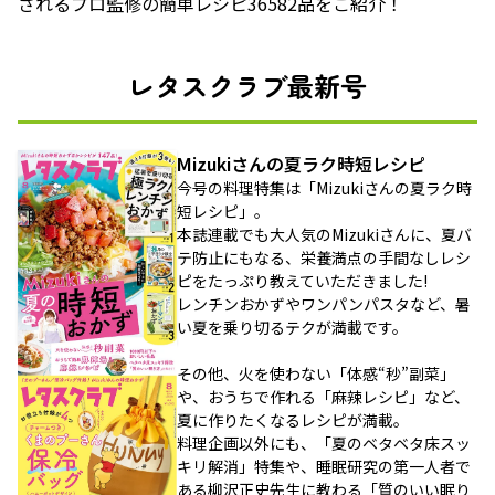
されるプロ監修の簡単レシピ36582品をご紹介！
レタスクラブ最新号
Mizukiさんの夏ラク時短レシピ
今号の料理特集は「Mizukiさんの夏ラク時
短レシピ」。
本誌連載でも大人気のMizukiさんに、夏バ
テ防止にもなる、栄養満点の手間なしレシ
ピをたっぷり教えていただきました!
レンチンおかずやワンパンパスタなど、暑
い夏を乗り切るテクが満載です。
その他、火を使わない「体感“秒”副菜」
や、おうちで作れる「麻辣レシピ」など、
夏に作りたくなるレシピが満載。
料理企画以外にも、「夏のベタベタ床スッ
キリ解消」特集や、睡眠研究の第一人者で
ある柳沢正史先生に教わる「質のいい眠り