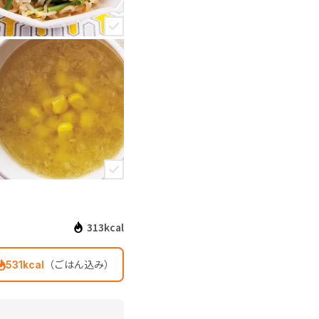
313kcal
（ごはん込み）
531kcal