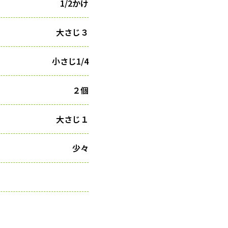
1/2かけ
大さじ３
小さじ1/4
２個
大さじ１
少々