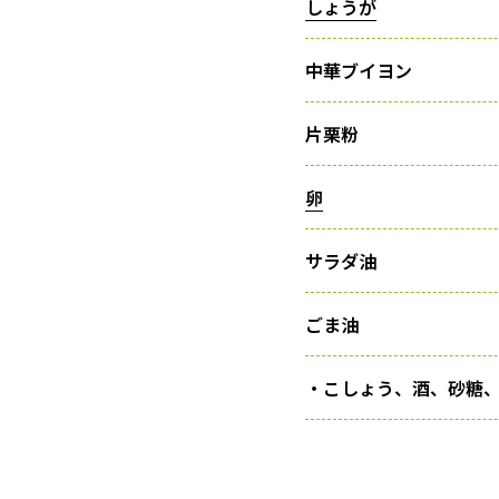
しょうが
中華ブイヨン
片栗粉
卵
サラダ油
ごま油
・こしょう、酒、砂糖