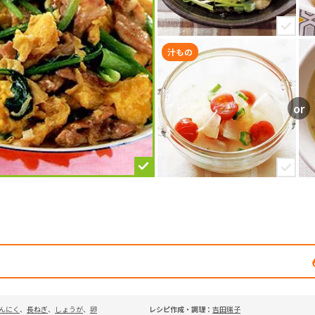
汁もの
んにく
、
長ねぎ
、
しょうが
、
卵
レシピ作成・調理：
吉田瑞子