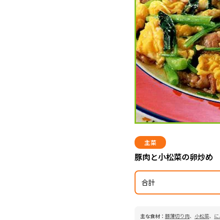
主菜
豚肉と小松菜の卵炒め
合計
主な食材：
豚薄切り肉
、
小松菜
、
に