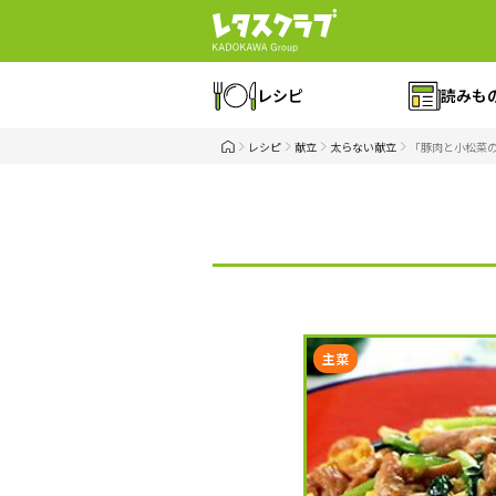
レシピ
読みも
レシピ
献立
太らない献立
「豚肉と小松菜
主菜