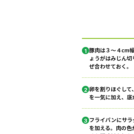
豚肉は３〜４cm
1
ょうがはみじん切
ぜ合わせておく。
卵を割りほぐして
2
を一気に加え、底
フライパンにサラ
3
を加える。肉の色