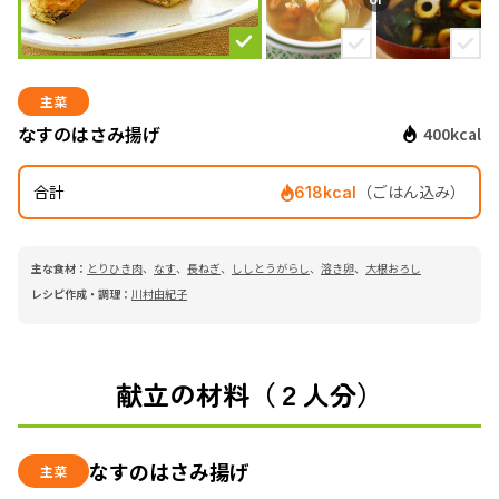
主菜
なすのはさみ揚げ
400kcal
合計
（ごはん込み）
618kcal
主な食材：
とりひき肉
、
なす
、
長ねぎ
、
ししとうがらし
、
溶き卵
、
大根おろし
レシピ作成・調理：
川村由紀子
献立の材料（２人分）
なすのはさみ揚げ
主菜