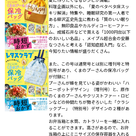
夏に作りたくなるレシピが満載。
料理企画以外にも、「夏のベタベタ床スッ
キリ解消」特集や、睡眠研究の第一人者で
ある柳沢正史先生に教わる「質のいい眠り
方」、無印良品やカルディコーヒーファー
ム、成城石井などで買える「1000円台以下
のおいしい名品」、メイプル超合金の安藤
なつさんと考える「認知症超入門」など、
今知りたい情報が盛りだくさん。
また、この号は通常号とは別に増刊号と特
別号があり、くまのプーさんの保冷バッグ
が付録に！
プーさんが蜂を見ている姿がかわいい「ハ
ニーポットデザイン」（増刊号）と、原作
のくまのプーさんやクリストファー・ロビ
ンなどの仲間たちが勢ぞろいした「クラシ
ックプー」（特別号）デザインの２種があ
ります。
お弁当箱と水筒、カトラリーを一緒に入れ
ることができます。高さがあるので、お弁
当箱の上にミニサイズの保存容器を入れる