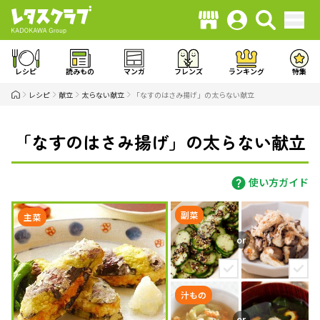
レシピ
読みもの
マンガ
フレンズ
ランキング
特集
レシピ
献立
太らない献立
「なすのはさみ揚げ」の太らない献立
「なすのはさみ揚げ」の太らない献立
使い方ガイド
副菜
主菜
汁もの