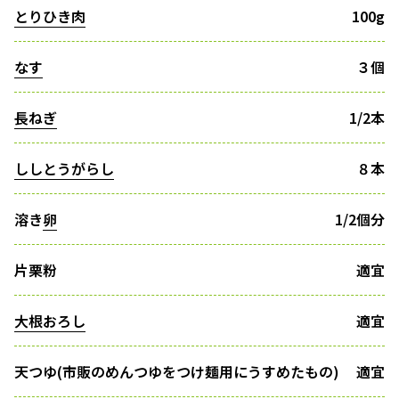
とりひき肉
100g
なす
３個
長ねぎ
1/2本
ししとうがらし
８本
溶き
卵
1/2個分
片栗粉
適宜
大根おろし
適宜
天つゆ(市販のめんつゆをつけ麺用にうすめたもの)
適宜