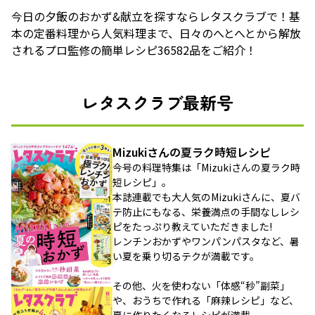
今日の夕飯のおかず&献立を探すならレタスクラブで！基
本の定番料理から人気料理まで、日々のへとへとから解放
されるプロ監修の簡単レシピ36582品をご紹介！
レタスクラブ最新号
Mizukiさんの夏ラク時短レシピ
今号の料理特集は「Mizukiさんの夏ラク時
短レシピ」。
本誌連載でも大人気のMizukiさんに、夏バ
テ防止にもなる、栄養満点の手間なしレシ
ピをたっぷり教えていただきました!
レンチンおかずやワンパンパスタなど、暑
い夏を乗り切るテクが満載です。
その他、火を使わない「体感“秒”副菜」
や、おうちで作れる「麻辣レシピ」など、