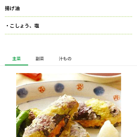
揚げ油
・こしょう、塩
主菜
副菜
汁もの