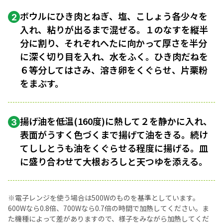
ボウルにひき肉とねぎ、塩、こしょう各少々を
2
入れ、粘りが出るまで混ぜる。１のなすを縦半
分に割り、それぞれへたに向かって厚さを半分
に深く切り目を入れ、水をふく。ひき肉だねを
６等分してはさみ、溶き卵をくぐらせ、片栗粉
をまぶす。
揚げ油を低温(160度)に熱して２を静かに入れ、
3
表面がうすく色づくまで揚げて油をきる。続け
てししとうも油をくぐらせる程度に揚げる。皿
に盛り合わせて大根おろしと天つゆを添える。
※電子レンジを使う場合は500Wのものを基準としています。
600Wなら0.8倍、700Wなら0.7倍の時間で加熱してください。ま
た機種によって差がありますので、様子をみながら加熱してくだ