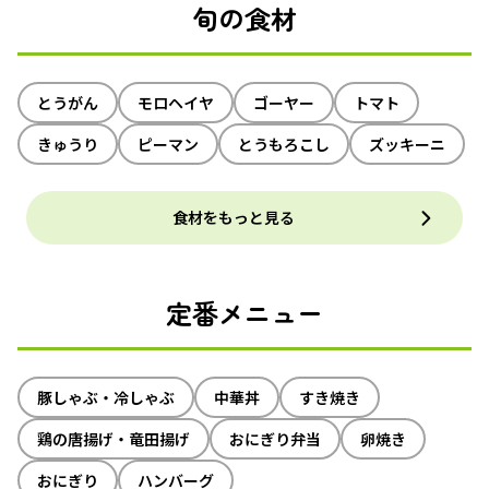
旬の食材
とうがん
モロヘイヤ
ゴーヤー
トマト
きゅうり
ピーマン
とうもろこし
ズッキーニ
食材をもっと見る
定番メニュー
豚しゃぶ・冷しゃぶ
中華丼
すき焼き
鶏の唐揚げ・竜田揚げ
おにぎり弁当
卵焼き
おにぎり
ハンバーグ