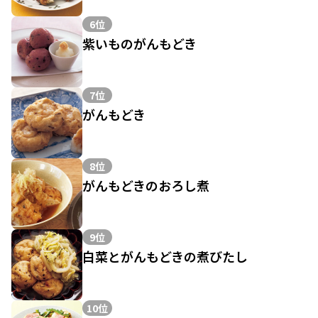
6位
紫いものがんもどき
7位
がんもどき
8位
がんもどきのおろし煮
9位
白菜とがんもどきの煮びたし
10位