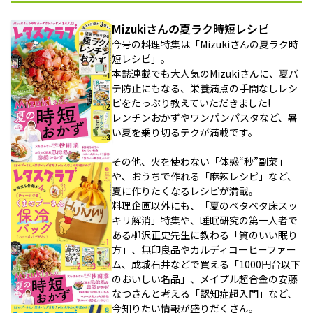
Mizukiさんの夏ラク時短レシピ
今号の料理特集は「Mizukiさんの夏ラク時
短レシピ」。
本誌連載でも大人気のMizukiさんに、夏バ
テ防止にもなる、栄養満点の手間なしレシ
ピをたっぷり教えていただきました!
レンチンおかずやワンパンパスタなど、暑
い夏を乗り切るテクが満載です。
その他、火を使わない「体感“秒”副菜」
や、おうちで作れる「麻辣レシピ」など、
夏に作りたくなるレシピが満載。
料理企画以外にも、「夏のベタベタ床スッ
キリ解消」特集や、睡眠研究の第一人者で
ある柳沢正史先生に教わる「質のいい眠り
方」、無印良品やカルディコーヒーファー
ム、成城石井などで買える「1000円台以下
のおいしい名品」、メイプル超合金の安藤
なつさんと考える「認知症超入門」など、
今知りたい情報が盛りだくさん。