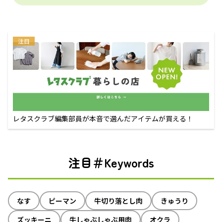
注目
レタスクラブ編集部員が本音で選んだアイテムが買える！
注目＃Keywords
なす
ピーマン
牛切り落とし肉
きゅうり
ズッキーニ
牛しゃぶしゃぶ用肉
オクラ