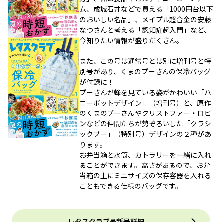
ム、成城石井などで買える「1000円台以下
のおいしい名品」、メイプル超合金の安藤
なつさんと考える「認知症超入門」など、
今知りたい情報が盛りだくさん。
また、この号は通常号とは別に増刊号と特
別号があり、くまのプーさんの保冷バッグ
が付録に！
プーさんが蜂を見ている姿がかわいい「ハ
ニーポットデザイン」（増刊号）と、原作
のくまのプーさんやクリストファー・ロビ
ンなどの仲間たちが勢ぞろいした「クラシ
ックプー」（特別号）デザインの２種があ
ります。
お弁当箱と水筒、カトラリーを一緒に入れ
ることができます。高さがあるので、お弁
当箱の上にミニサイズの保存容器を入れる
こともできる仕様のバッグです。
レタスクラブ最新号詳細