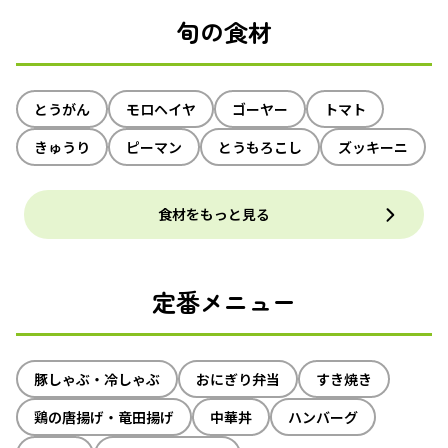
旬の食材
とうがん
モロヘイヤ
ゴーヤー
トマト
きゅうり
ピーマン
とうもろこし
ズッキーニ
食材をもっと見る
定番メニュー
豚しゃぶ・冷しゃぶ
おにぎり弁当
すき焼き
鶏の唐揚げ・竜田揚げ
中華丼
ハンバーグ