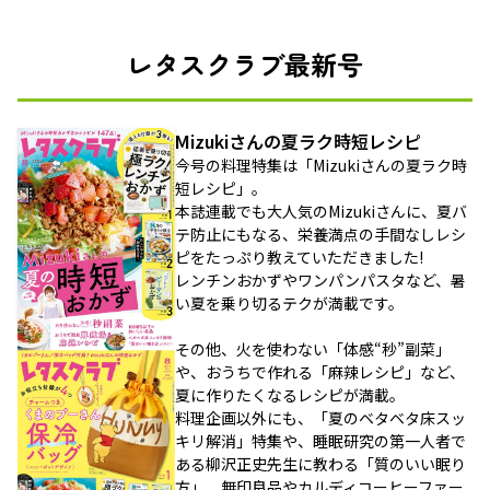
レタスクラブ最新号
Mizukiさんの夏ラク時短レシピ
今号の料理特集は「Mizukiさんの夏ラク時
短レシピ」。
本誌連載でも大人気のMizukiさんに、夏バ
テ防止にもなる、栄養満点の手間なしレシ
ピをたっぷり教えていただきました!
レンチンおかずやワンパンパスタなど、暑
い夏を乗り切るテクが満載です。
その他、火を使わない「体感“秒”副菜」
や、おうちで作れる「麻辣レシピ」など、
夏に作りたくなるレシピが満載。
料理企画以外にも、「夏のベタベタ床スッ
キリ解消」特集や、睡眠研究の第一人者で
ある柳沢正史先生に教わる「質のいい眠り
方」、無印良品やカルディコーヒーファー