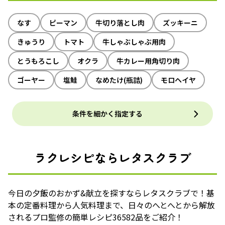
なす
ピーマン
牛切り落とし肉
ズッキーニ
きゅうり
トマト
牛しゃぶしゃぶ用肉
とうもろこし
オクラ
牛カレー用角切り肉
ゴーヤー
塩鮭
なめたけ(瓶詰)
モロヘイヤ
条件を細かく指定する
ラクレシピならレタスクラブ
今日の夕飯のおかず&献立を探すならレタスクラブで！基
本の定番料理から人気料理まで、日々のへとへとから解放
されるプロ監修の簡単レシピ36582品をご紹介！