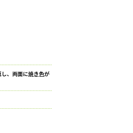
返し、両面に
焼き色
が