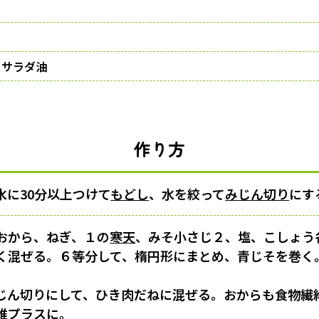
、サラダ油
作り方
水に30分以上つけて
もどし
、水を絞って
みじん切り
にす
おから、ねぎ、１の
寒天
、みそ小さじ２、塩、こしょう
く混ぜる。６等分して、楕円形にまとめ、青じそを巻く
じん切りにして、ひき肉だねに混ぜる。おからも食物繊
維プラスに。