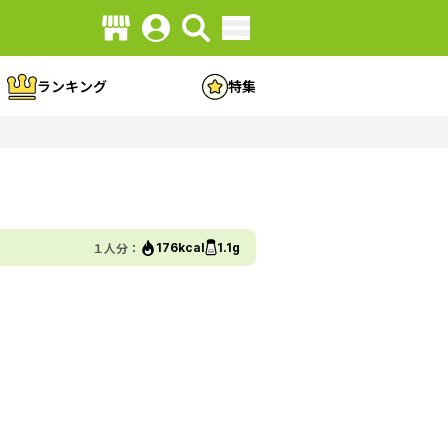
ランキング
特集
１人分：
176kcal
1.1g