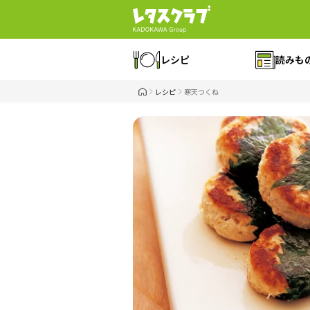
レシピ
読みも
レシピ
寒天つくね