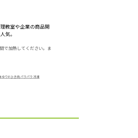
料理教室や企業の商品開
も人気。
の時間で加熱してください。ま
山本ゆり
#
ひき肉 パラパラ 冷凍