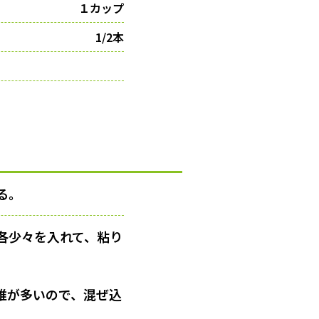
１カップ
1/2本
る。
各少々を入れて、粘り
。
維が多いので、混ぜ込