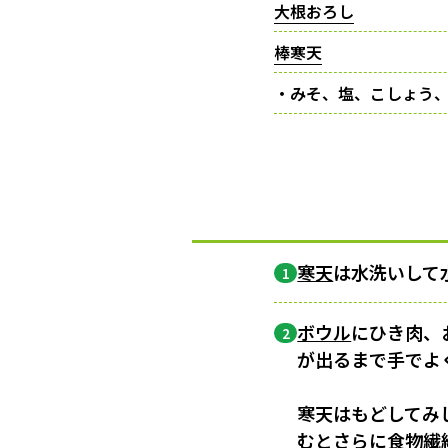
大根おろし
棒寒天
・みそ、塩、こしょう
寒天
は水洗いして
1
ボウル
にひき肉、
2
が出るまで手でよ
寒天はもどしてみ
むとさらに食物繊