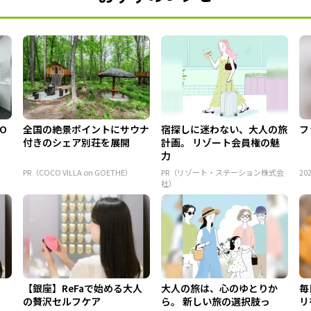
 O
全国の絶景ポイントにサウナ
宿探しに迷わない、大人の旅
フ
付きのシェア別荘を展開
計画。 リゾート会員権の魅
力
PR（COCO VILLA on GOETHE）
PR（リゾート・ステーション株式会
202
社）
！
【銀座】ReFaで始める大人
大人の旅は、心のゆとりか
毎
の贅沢セルフケア
ら。 新しい旅の選択肢っ
リ