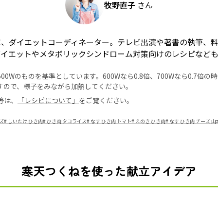
牧野直子
さん
家、ダイエットコーディネーター。テレビ出演や著書の執筆、
ダイエットやメタボリックシンドローム対策向けのレシピなど
0Wのものを基準としています。600Wなら0.8倍、700Wなら0.7倍
すので、様子をみながら加熱してください。
等は、
「レシピについて」
をご覧ください。
ズ
#
しいたけ ひき肉
#
ひき肉 タコライス
#
なす ひき肉 トマト
#
えのき ひき肉
#
なす ひき肉 チーズ 
寒天つくねを使った献立アイデア