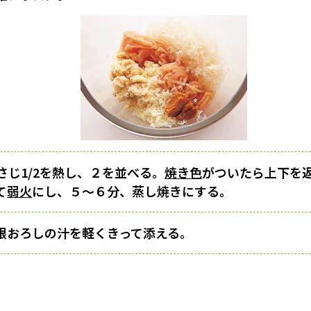
さじ1/2を熱し、２を並べる。
焼き色
がついたら上下を
て
弱火
にし、５〜６分、蒸し焼きにする。
根おろしの汁を軽くきって添える。