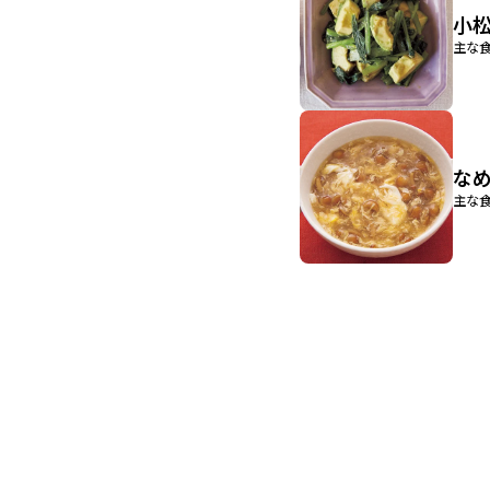
小
主な食
な
主な食