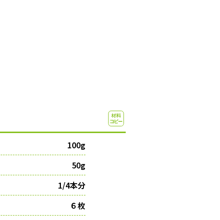
100g
50g
1/4本分
６枚