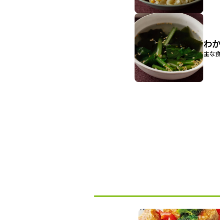
わ
主な食