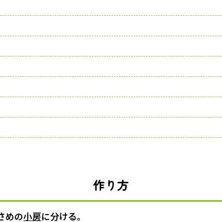
作り方
さめの
小房
に分ける。