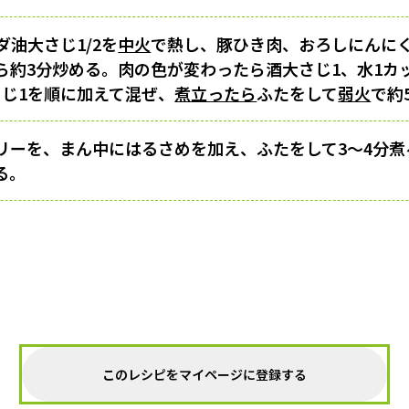
油大さじ1/2を
中火
で熱し、豚ひき肉、おろしにんに
ら約3分炒める。肉の色が変わったら酒大さじ1、水1カ
さじ1を順に加えて混ぜ、
煮立ったら
ふたをして
弱火
で約
リーを、まん中にはるさめを加え、ふたをして3〜4分煮
る。
このレシピをマイページに登録する