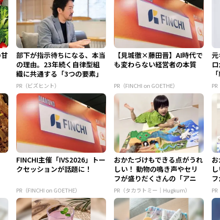
の甘
部下が指示待ちになる、本当
【見城徹×藤田晋】AI時代で
元
の理由。23年続く自律型組
も変わらない経営者の本質
ロ
織に共通する「3つの要素」
「
とは
PR（ビズヒント）
PR（FINCHI on GOETHE）
P
FINCHI主催「IVS2026」トー
おかたづけもできる点がうれ
お
クセッションが話題に！
しい！ 動物の鳴き声やセリ
し
フが盛りだくさんの「アニ
フ
ア ...
ア 
PR（FINCHI on GOETHE）
PR（タカラトミー｜Hugkum）
P