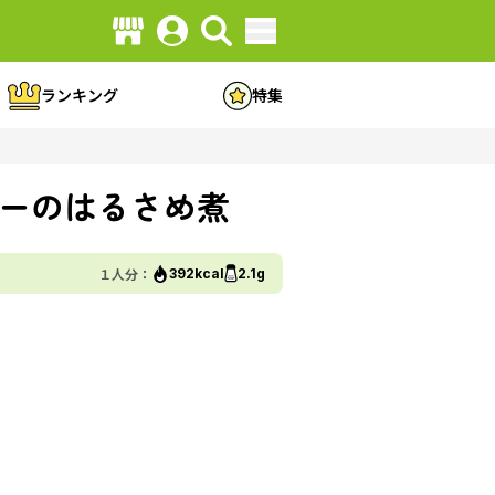
ランキング
特集
ーのはるさめ煮
１人分：
392kcal
2.1g