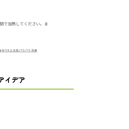
の時間で加熱してください。ま
山本ゆり
#
ひき肉 パラパラ 冷凍
アイデア