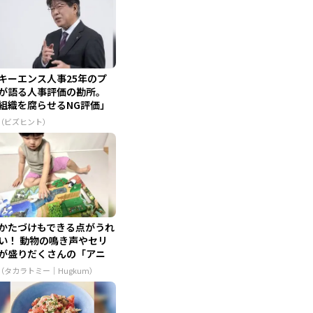
キーエンス人事25年のプ
が語る人事評価の勘所。
組織を腐らせるNG評価」
...
R（ビズヒント）
かたづけもできる点がうれ
い！ 動物の鳴き声やセリ
が盛りだくさんの「アニ
...
R（タカラトミー｜Hugkum）