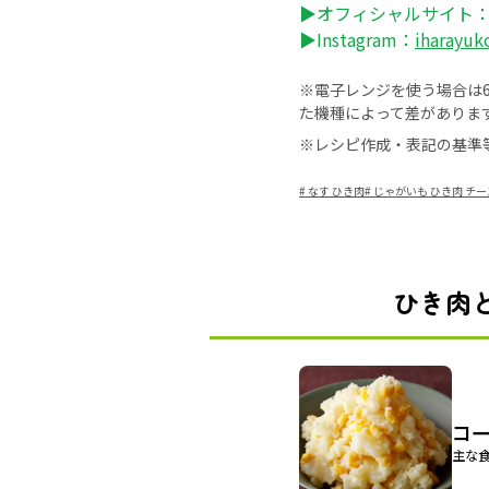
▶オフィシャルサイト
▶Instagram：
iharayuk
※電子レンジを使う場合は60
た機種によって差がありま
※レシピ作成・表記の基準
#
なす ひき肉
#
じゃがいも ひき肉 チー
ひき肉
コ
主な食