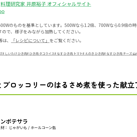
：
料理研究家 井原裕子 オフィシャルサイト
oo
0Wのものを基準としています。500Wなら1.2倍、700Wなら0.9倍
すので、様子をみながら加熱してください。
等は、
「レシピについて」
をご覧ください。
ズ
#
しいたけ ひき肉
#
ひき肉 タコライス
#
なす ひき肉 トマト
#
えのき ひき肉
#
なす ひき肉 チーズ 
とブロッコリーのはるさめ煮を使った献立
ーンポテサラ
材： じゃがいも / ホールコーン缶