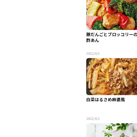
豚だんごとブロッコリー
酢あん
2022/4/1
白菜はるさめ麻婆風
2022/4/1