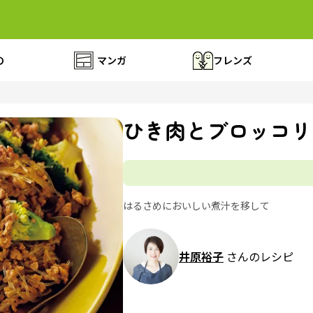
の
マンガ
フレンズ
ひき肉とブロッコリ
はるさめにおいしい煮汁を移して
井原裕子
さんのレシピ