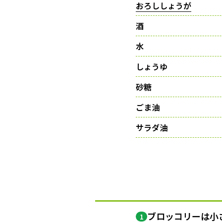
おろししょうが
酒
水
しょうゆ
砂糖
ごま油
サラダ油
ブロッコリーは小
1