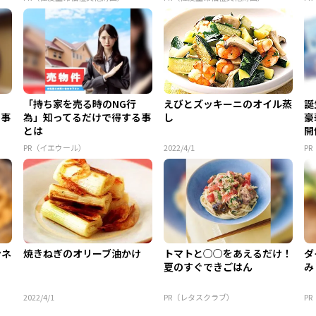
「持ち家を売る時のNG行
えびとズッキーニのオイル蒸
誕
る事
為」知ってるだけで得する事
し
豪
とは
開
PR（イエウール）
2022/4/1
P
ンネ
焼きねぎのオリーブ油かけ
トマトと○○をあえるだけ！
ダ
夏のすぐできごはん
み
2022/4/1
PR（レタスクラブ）
P