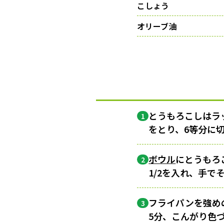
こしょう
オリーブ油
とうもろこしはラ
1
をとり、6等分に
ボウル
にとうもろ
2
1/2を入れ、手で
フライパンを強め
3
5分、こんがり色