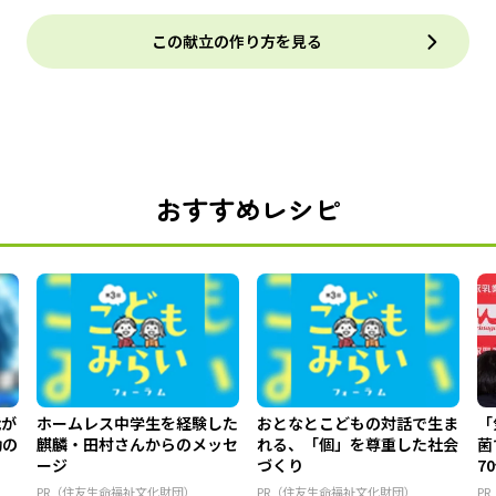
この献立の作り方を見る
おすすめレシピ
能が
ホームレス中学生を経験した
おとなとこどもの対話で生ま
「
動の
麒麟・田村さんからのメッセ
れる、「個」を尊重した社会
菌
ージ
づくり
7
PR（住友生命福祉文化財団）
PR（住友生命福祉文化財団）
P