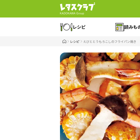
レシピ
読みも
レシピ
えびととうもろこしのフライパン焼き