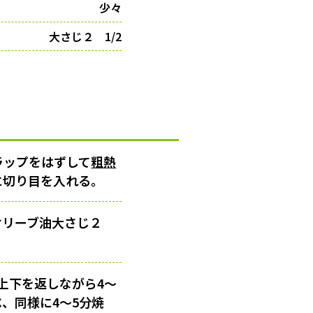
少々
大さじ２ 1/2
ラップをはずして
粗熱
に切り目を入れる。
、オリーブ油大さじ２
上下を返しながら4〜
、同様に4〜5分焼