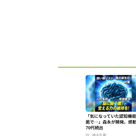
「気になっていた認知機
菌で…」森永が開発。感
70代続出
PR（森永乳業）