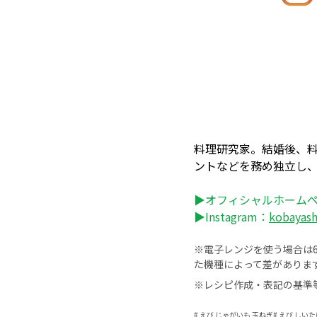
料理研究家。結婚後、
ントなどを務め独立し
▶オフィシャルホーム
▶Instagram：
kobayas
※電子レンジを使う場合は60
た機種によって差がありま
※レシピ作成・表記の基準
#
えび じゃがいも 玉ねぎ
#
えび しいた