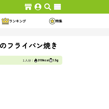
ランキング
特集
のフライパン焼き
１人分：
319kcal
1.5g