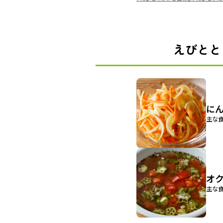
えびとと
に
主な食
オ
主な食