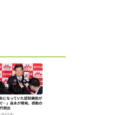
気になっていた認知機能が
で…」森永が開発。感動の
0代続出
R（森永乳業）