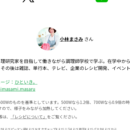
小林まさみ
さん
料理研究家を目指して働きながら調理師学校で学ぶ。在学中か
、その後は雑誌、単行本、テレビ、企業のレシピ開発、イベン
ページ：
ひといき。
himasami.masaru
0Wのものを基準としています。500Wなら1.2倍、700Wなら0.9倍
すので、様子をみながら加熱してください。
等は、
「レシピについて」
をご覧ください。
け
#
えび ピーマン 卵
#
えび なす ケチャップ
#
えび ニラ
#
えび 枝豆
#
えび パスタ
#
えび かぶ