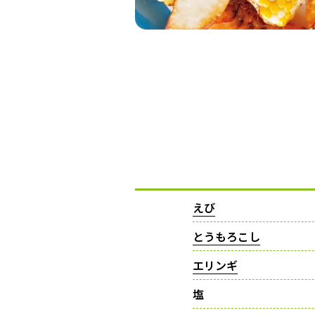
えび
とうもろこし
エリンギ
塩