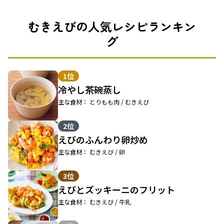
むきえびの人気レシピランキン
グ
1位
冷やし茶碗蒸し
主な食材： とりもも肉 / むきえび
2位
えびのふんわり卵炒め
主な食材： むきえび / 卵
3位
えびとズッキーニのフリット
主な食材： むきえび / 牛乳