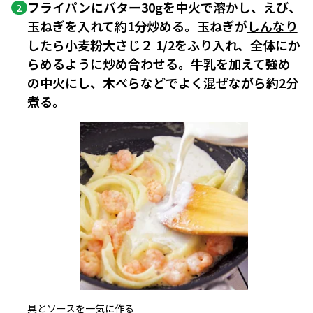
フライパンにバター30gを中火で溶かし、えび、
2
玉ねぎを入れて約1分炒める。玉ねぎが
しんなり
したら小麦粉大さじ２ 1/2をふり入れ、全体にか
らめるように炒め合わせる。牛乳を加えて強め
の
中火
にし、木べらなどでよく混ぜながら約2分
煮る。
具とソースを一気に作る