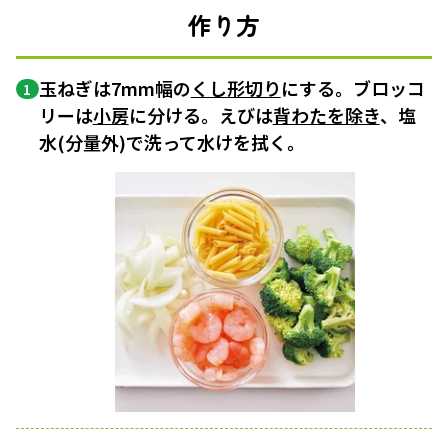
作り方
玉ねぎは7mm幅の
くし形切り
にする。ブロッコ
1
リーは
小房
に分ける。えびは
背わたを除き
、塩
水(分量外)で洗って水けを拭く。