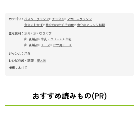
カテゴリ：
パスタ・グラタン
グラタン
マカロニグラタン
魚介のおかず
魚介のおかず その他
魚介のアレンジ料理
主な食材：
魚介
魚
むきえび
卵･乳製品
牛乳・クリーム
牛乳
卵･乳製品
チーズ
ピザ用チーズ
ジャンル：
洋食
レシピ作成・調理：
堤人美
撮影：
木村拓
おすすめ読みもの(PR)