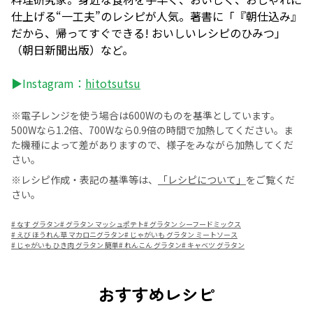
仕上げる“一工夫”のレシピが人気。著書に「『朝仕込み』
だから、帰ってすぐできる! おいしいレシピのひみつ」
（朝日新聞出版）など。
▶Instagram：
hitotsutsu
※電子レンジを使う場合は600Wのものを基準としています。
500Wなら1.2倍、700Wなら0.9倍の時間で加熱してください。ま
た機種によって差がありますので、様子をみながら加熱してくだ
さい。
※レシピ作成・表記の基準等は、
「レシピについて」
をご覧くだ
さい。
#
なす グラタン
#
グラタン マッシュポテト
#
グラタン シーフードミックス
#
えび ほうれん草 マカロニグラタン
#
じゃがいも グラタン ミートソース
#
じゃがいも ひき肉 グラタン 簡単
#
れんこん グラタン
#
キャベツ グラタン
おすすめレシピ