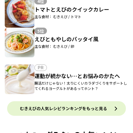
4位
トマトとえびのクイックカレー
主な食材： むきえび / トマト
5位
えびともやしのパッタイ風
主な食材： むきえび / 卵
PR
運動が続かない…とお悩みのかたへ
腸活だけじゃない！太りにくいカラダづくりをサポートし
てくれるヨーグルトがあるってホント？
むきえびの人気レシピランキングをもっと見る