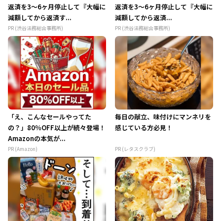
返済を3～6ヶ月停止して『大幅に
返済を3～6ヶ月停止して『大幅に
減額してから返済す...
減額してから返済...
PR (渋谷法務総合事務所)
PR (渋谷法務総合事務所)
「え、こんなセールやってた
毎日の献立、味付けにマンネリを
の？」80％OFF以上が続々登場！
感じている方必見！
Amazonの本気が...
PR (Amazon)
PR (レタスクラブ)