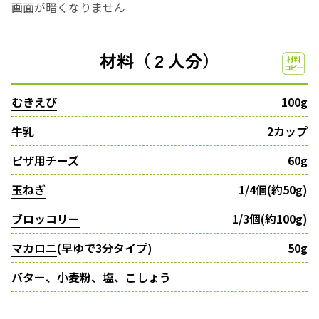
画面が暗くなりません
材料（２人分）
むきえび
100g
牛乳
2カップ
ピザ用チーズ
60g
玉ねぎ
1/4個(約50g)
ブロッコリー
1/3個(約100g)
マカロニ
(早ゆで3分タイプ)
50g
バター、小麦粉、塩、こしょう