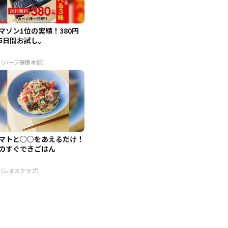
マゾン1位の実績！380円
5日間お試し。
R（ハーブ健康本舗）
マトと○○をあえるだけ！
のすぐできごはん
R（レタスクラブ）