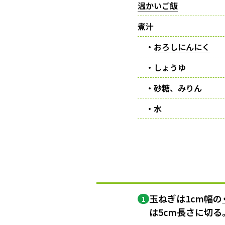
温かいご飯
煮汁
・
おろしにんにく
・しょうゆ
・砂糖、みりん
・水
玉ねぎは1cm幅の
1
は5cm長さに切る