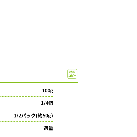
100g
1/4個
1/2パック(約50g)
適量