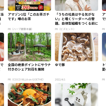
本当
アマゾン1位「このお茶ガチ
「うちの社員はやる気がな
ア
組
です」噂のお茶
い」と嘆くリーダーへの警
で
」
鐘。自律型組織をつくる前に
外せな...
PR（ハーブ健康本舗）
PR（ビズヒント）
P
代で
全国の絶景ポイントにサウナ
ゆで豚
ト
質
付きのシェア別荘を展開
夏
PR（COCO VILLA on GOETHE）
2022/4/1
P