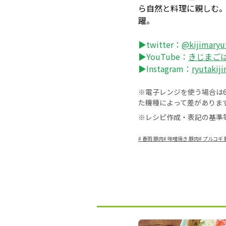
ら自然と料理に親しむ
躍。
▶twitter：
@kijimaryu
▶YouTube：
きじまご
▶Instagram：
ryutakij
※電子レンジを使う場合は60
た機種によって差がありま
※レシピ作成・表記の基準
#
春雨 豚肉
#
味噌焼き 豚肉
#
プルコギ 