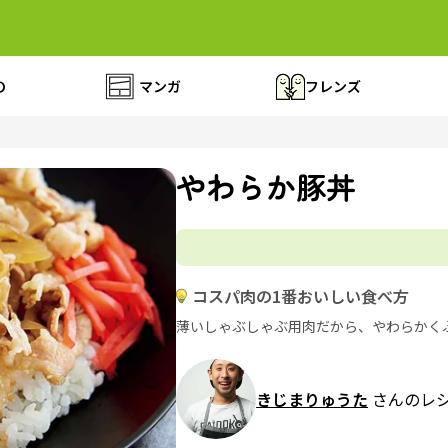
の
マンガ
フレンズ
やわらか豚丼
コスパ肉の1番おいしい食べ方
薄いしゃぶしゃぶ用肉だから、やわらかく
きじまりゅうた
さんのレ