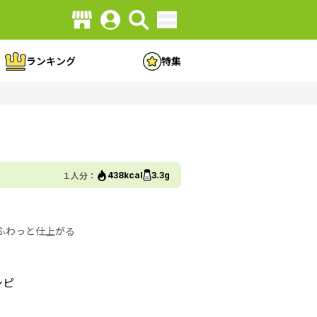
ランキング
特集
１人分：
438kcal
3.3g
ふわっと仕上がる
シピ