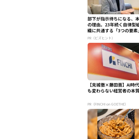
部下が指示待ちになる、
の理由。23年続く自律型
織に共通する「3つの要素
PR（ビズヒント）
【見城徹×藤田晋】AI時
も変わらない経営者の本
PR（FINCHI on GOETHE）