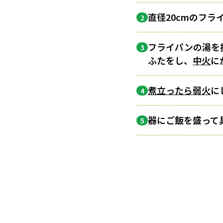
直径20cmのフ
2
フライパンの湯を
3
ふたをし、
中火
に
煮立ったら
弱火
に
4
器にご飯を盛って
5