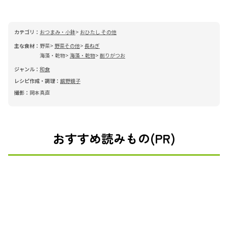
カテゴリ：
おつまみ・小鉢
おひたし その他
主な食材：
野菜
野菜その他
長ねぎ
海藻・乾物
海藻・乾物
削りがつお
ジャンル：
和食
レシピ作成・調理：
舘野鏡子
撮影：
岡本真直
おすすめ読みもの(PR)