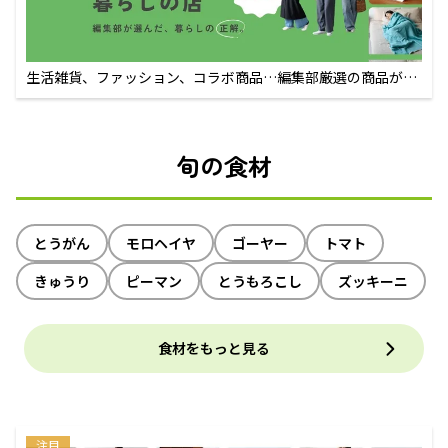
生活雑貨、ファッション、コラボ商品…編集部厳選の商品が買
えるECサイト
旬の食材
とうがん
モロヘイヤ
ゴーヤー
トマト
きゅうり
ピーマン
とうもろこし
ズッキーニ
食材をもっと見る
注目