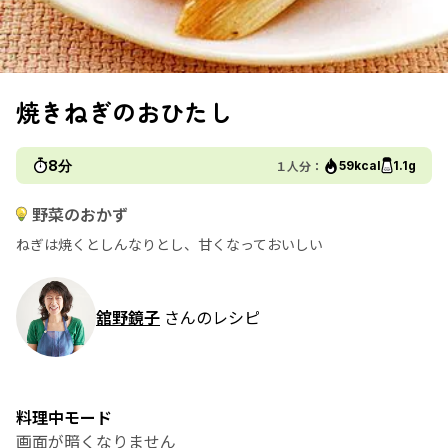
焼きねぎのおひたし
8分
１人分：
59kcal
1.1g
野菜のおかず
ねぎは焼くとしんなりとし、甘くなっておいしい
舘野鏡子
さんのレシピ
料理中モード
画面が暗くなりません