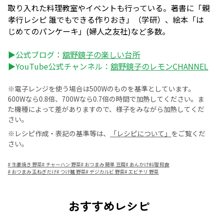
取り入れた料理教室やイベントも行っている。著書に「親
孝行レシピ 誰でもできる作りおき」（学研）、絵本「は
じめてのパンケーキ」(婦人之友社)など多数。
▶公式ブログ：
舘野鏡子の楽しい台所
▶YouTube公式チャンネル：
舘野鏡子のレモンCHANNEL
※電子レンジを使う場合は500Wのものを基準としています。
600Wなら0.8倍、700Wなら0.7倍の時間で加熱してください。ま
た機種によって差がありますので、様子をみながら加熱してくだ
さい。
※レシピ作成・表記の基準等は、
「レシピについて」
をご覧くだ
さい。
#
生姜焼き 野菜
#
チャーハン 野菜
#
おつまみ 簡単 豆腐
#
あんかけ料理 和食
#
おつまみ 玉ねぎだけ
#
つけ麺 野菜
#
デジカルビ 野菜
#
エビチリ 野菜
おすすめレシピ