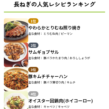
長ねぎの人気レシピランキング
1位
やわらかとりむね照り焼き
主な食材： とりむね肉 / ピーマン
2位
サムギョプサル
主な食材： 豚バラかたまり肉 / おろししょうが
3位
豚キムチチャーハン
主な食材： 豚バラ薄切り肉 / キムチ
4位
オイスター回鍋肉(ホイコーロー)
主な食材： キャベツ / キャベツ