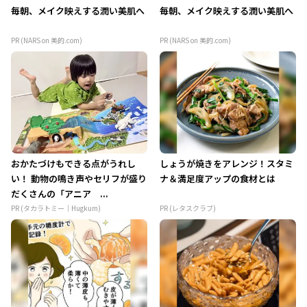
毎朝、メイク映えする潤い美肌へ
毎朝、メイク映えする潤い美肌へ
PR (NARS on 美的.com)
PR (NARS on 美的.com)
おかたづけもできる点がうれし
しょうが焼きをアレンジ！スタミ
い！ 動物の鳴き声やセリフが盛り
ナ＆満足度アップの食材とは
だくさんの「アニア ...
PR (タカラトミー｜Hugkum)
PR (レタスクラブ)