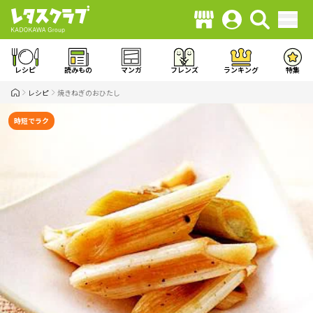
レシピ
読みもの
マンガ
フレンズ
ランキング
特集
レシピ
焼きねぎのおひたし
時短でラク