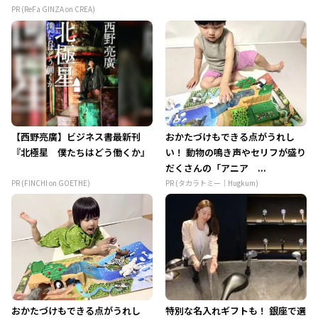
PR (ReFa GINZA on CREA)
【西野亮廣】ビジネス書最新刊
おかたづけもできる点がうれし
『北極星 僕たちはどう働くか』
い！ 動物の鳴き声やセリフが盛り
だくさんの「アニア ...
PR (FINCHI on GOETHE)
PR (タカラトミー｜Hugkum)
おかたづけもできる点がうれし
特別な名入れギフトも！ 銀座で選