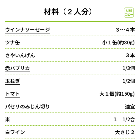
材料（２人分）
ウインナソーセージ
３〜４本
ツナ缶
小１缶(約80g)
さやいんげん
３本
赤パプリカ
1/3個
玉ねぎ
1/2個
トマト
大１個(約150g)
パセリのみじん切り
適宜
米
１ 1/2合
白ワイン
大さじ２