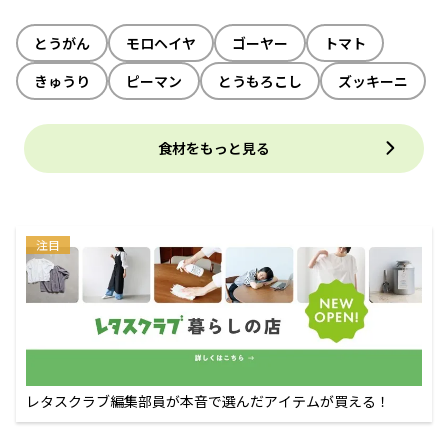
とうがん
モロヘイヤ
ゴーヤー
トマト
きゅうり
ピーマン
とうもろこし
ズッキーニ
食材をもっと見る
注目
レタスクラブ編集部員が本音で選んだアイテムが買える！