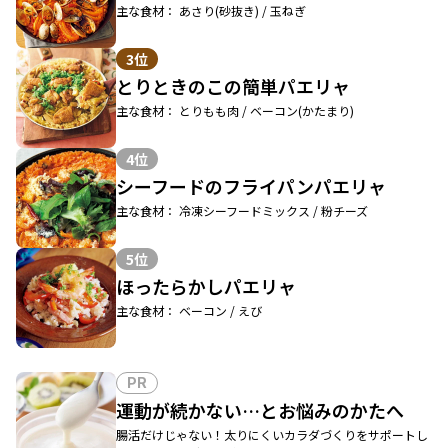
主な食材： あさり(砂抜き) / 玉ねぎ
3位
とりときのこの簡単パエリャ
主な食材： とりもも肉 / ベーコン(かたまり)
4位
シーフードのフライパンパエリャ
主な食材： 冷凍シーフードミックス / 粉チーズ
5位
ほったらかしパエリャ
主な食材： ベーコン / えび
PR
運動が続かない…とお悩みのかたへ
腸活だけじゃない！太りにくいカラダづくりをサポートし