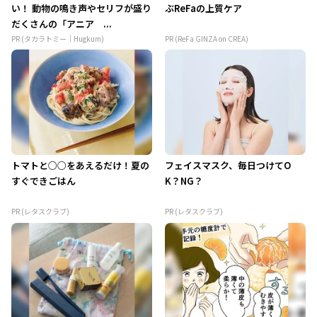
い！ 動物の鳴き声やセリフが盛り
ぶReFaの上質ケア
だくさんの「アニア ...
PR (タカラトミー｜Hugkum)
PR (ReFa GINZA on CREA)
トマトと○○をあえるだけ！夏の
フェイスマスク、毎日つけてO
すぐできごはん
K？NG？
PR (レタスクラブ)
PR (レタスクラブ)