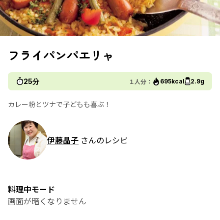
フライパンパエリャ
25分
１人分：
695kcal
2.9g
カレー粉とツナで子どもも喜ぶ！
伊藤晶子
さんのレシピ
料理中モード
画面が暗くなりません