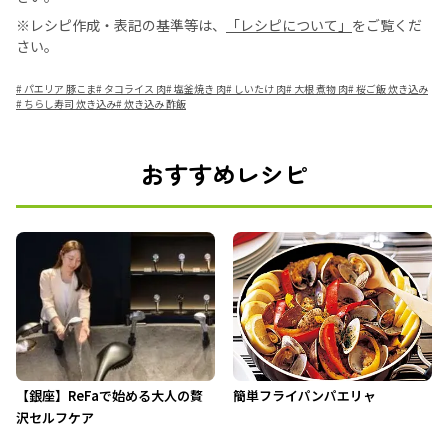
※レシピ作成・表記の基準等は、
「レシピについて」
をご覧くだ
さい。
#
パエリア 豚こま
#
タコライス 肉
#
塩釜焼き 肉
#
しいたけ 肉
#
大根 煮物 肉
#
桜ご飯 炊き込み
#
ちらし寿司 炊き込み
#
炊き込み 酢飯
おすすめレシピ
【銀座】ReFaで始める大人の贅
簡単フライパンパエリャ
沢セルフケア