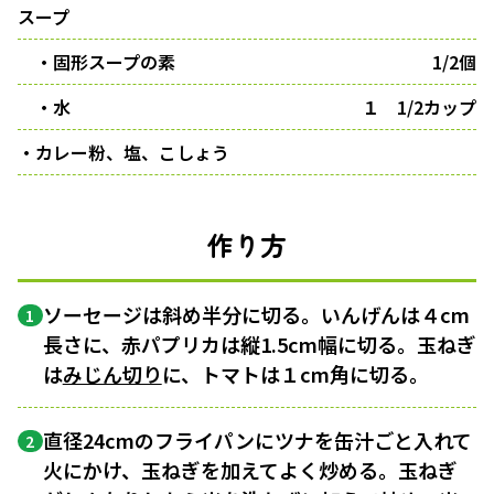
スープ
・固形スープの素
1/2個
・水
１ 1/2カップ
・カレー粉、塩、こしょう
作り方
ソーセージは斜め半分に切る。いんげんは４cm
1
長さに、赤パプリカは縦1.5cm幅に切る。玉ねぎ
は
みじん切り
に、トマトは１cm角に切る。
直径24cmのフライパンにツナを缶汁ごと入れて
2
火にかけ、玉ねぎを加えてよく炒める。玉ねぎ