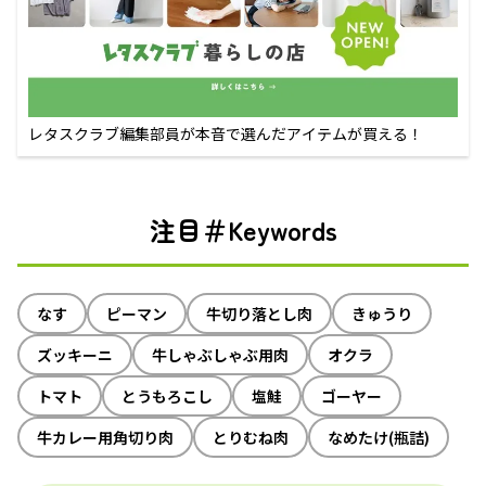
レタスクラブ編集部員が本音で選んだアイテムが買える！
注目＃Keywords
なす
ピーマン
牛切り落とし肉
きゅうり
ズッキーニ
牛しゃぶしゃぶ用肉
オクラ
トマト
とうもろこし
塩鮭
ゴーヤー
牛カレー用角切り肉
とりむね肉
なめたけ(瓶詰)