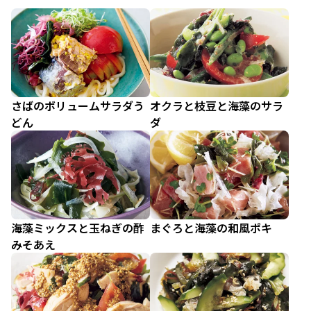
さばのボリュームサラダう
オクラと枝豆と海藻のサラ
どん
ダ
海藻ミックスと玉ねぎの酢
まぐろと海藻の和風ポキ
みそあえ