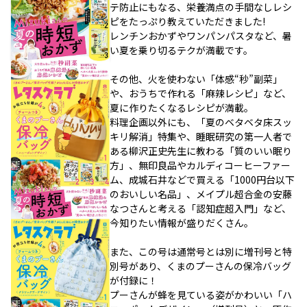
テ防止にもなる、栄養満点の手間なしレシ
ピをたっぷり教えていただきました!
レンチンおかずやワンパンパスタなど、暑
い夏を乗り切るテクが満載です。
その他、火を使わない「体感“秒”副菜」
や、おうちで作れる「麻辣レシピ」など、
夏に作りたくなるレシピが満載。
料理企画以外にも、「夏のベタベタ床スッ
キリ解消」特集や、睡眠研究の第一人者で
ある柳沢正史先生に教わる「質のいい眠り
方」、無印良品やカルディコーヒーファー
ム、成城石井などで買える「1000円台以下
のおいしい名品」、メイプル超合金の安藤
なつさんと考える「認知症超入門」など、
今知りたい情報が盛りだくさん。
また、この号は通常号とは別に増刊号と特
別号があり、くまのプーさんの保冷バッグ
が付録に！
プーさんが蜂を見ている姿がかわいい「ハ