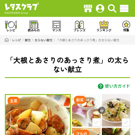
レシピ
読みもの
マンガ
フレンズ
ランキング
特集
レシピ
献立
太らない献立
「大根とあさりのあっさり煮」の太らない献立
「大根とあさりのあっさり煮」の太ら
ない献立
使い方ガイド
副菜
主菜
汁もの