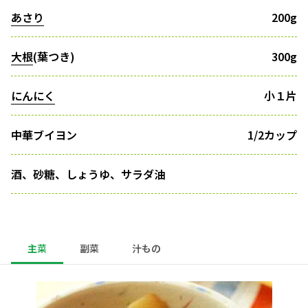
あさり
200g
大根
(葉つき)
300g
にんにく
小１片
中華ブイヨン
1/2カップ
酒、砂糖、しょうゆ、サラダ油
主菜
副菜
汁もの