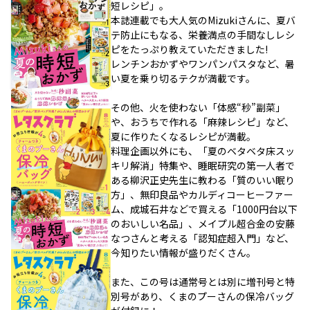
短レシピ」。
本誌連載でも大人気のMizukiさんに、夏バ
テ防止にもなる、栄養満点の手間なしレシ
ピをたっぷり教えていただきました!
レンチンおかずやワンパンパスタなど、暑
い夏を乗り切るテクが満載です。
その他、火を使わない「体感“秒”副菜」
や、おうちで作れる「麻辣レシピ」など、
夏に作りたくなるレシピが満載。
料理企画以外にも、「夏のベタベタ床スッ
キリ解消」特集や、睡眠研究の第一人者で
ある柳沢正史先生に教わる「質のいい眠り
方」、無印良品やカルディコーヒーファー
ム、成城石井などで買える「1000円台以下
のおいしい名品」、メイプル超合金の安藤
なつさんと考える「認知症超入門」など、
今知りたい情報が盛りだくさん。
また、この号は通常号とは別に増刊号と特
別号があり、くまのプーさんの保冷バッグ