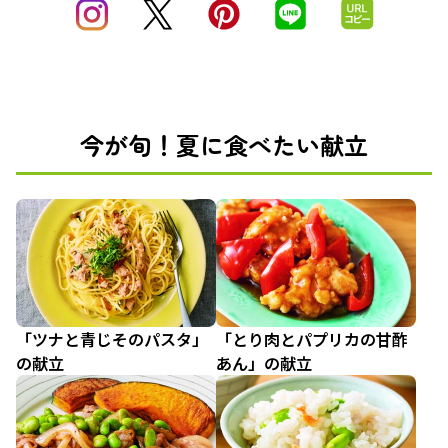
今が旬！夏に食べたい献立
「ツナと青じそのパスタ」
「とり肉とパプリカの甘酢
の献立
あん」の献立