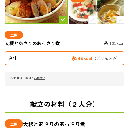
主菜
大根とあさりのあっさり煮
131kcal
合計
（ごはん込み）
349kcal
レシピ作成・調理：
石垣孝子
献立の材料（２人分）
大根とあさりのあっさり煮
主菜