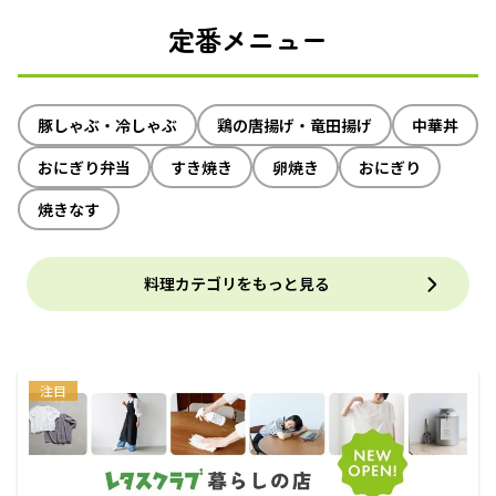
定番メニュー
豚しゃぶ・冷しゃぶ
鶏の唐揚げ・竜田揚げ
中華丼
おにぎり弁当
すき焼き
卵焼き
おにぎり
焼きなす
料理カテゴリをもっと見る
注目