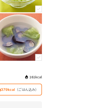
161kcal
（ごはん込み）
379kcal