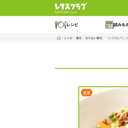
レシピ
読みも
レシピ
献立
太らない献立
「ひき肉もやし
主菜