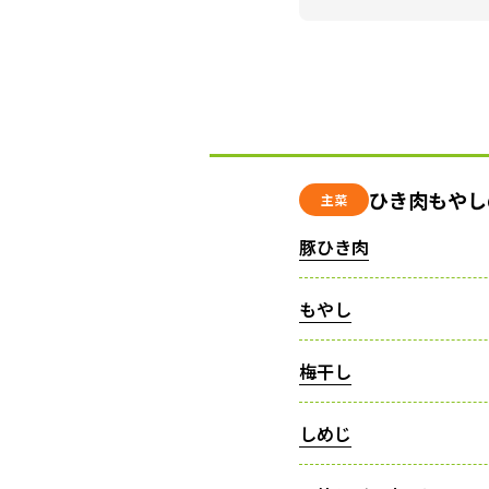
ひき肉もやし
主菜
豚ひき肉
もやし
梅干し
しめじ