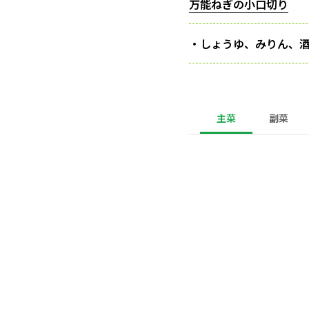
万能ねぎの小口切り
・しょうゆ、みりん、
主菜
副菜