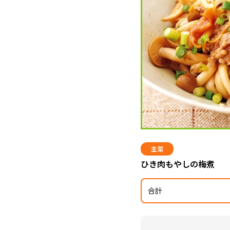
主菜
ひき肉もやしの梅煮
合計