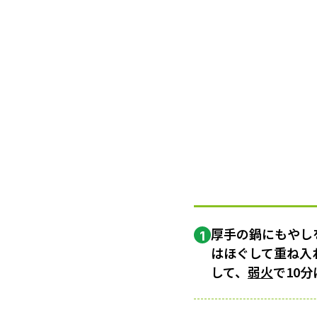
厚手の鍋にもやし
1
はほぐして重ね入
して、
弱火
で10