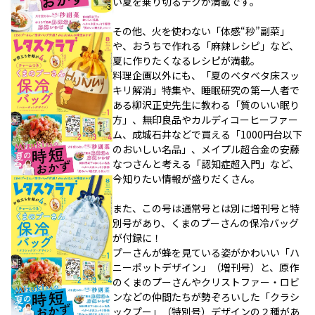
い夏を乗り切るテクが満載です。
その他、火を使わない「体感“秒”副菜」
や、おうちで作れる「麻辣レシピ」など、
夏に作りたくなるレシピが満載。
料理企画以外にも、「夏のベタベタ床スッ
キリ解消」特集や、睡眠研究の第一人者で
ある柳沢正史先生に教わる「質のいい眠り
方」、無印良品やカルディコーヒーファー
ム、成城石井などで買える「1000円台以下
のおいしい名品」、メイプル超合金の安藤
なつさんと考える「認知症超入門」など、
今知りたい情報が盛りだくさん。
また、この号は通常号とは別に増刊号と特
別号があり、くまのプーさんの保冷バッグ
が付録に！
プーさんが蜂を見ている姿がかわいい「ハ
ニーポットデザイン」（増刊号）と、原作
のくまのプーさんやクリストファー・ロビ
ンなどの仲間たちが勢ぞろいした「クラシ
ックプー」（特別号）デザインの２種があ