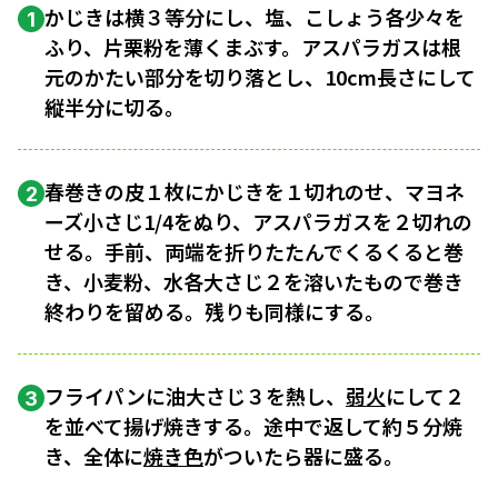
かじきは横３等分にし、塩、こしょう各少々を
1
ふり、片栗粉を薄くまぶす。アスパラガスは根
元のかたい部分を切り落とし、10cm長さにして
縦半分に切る。
春巻きの皮１枚にかじきを１切れのせ、マヨネ
2
ーズ小さじ1/4をぬり、アスパラガスを２切れの
せる。手前、両端を折りたたんでくるくると巻
き、小麦粉、水各大さじ２を溶いたもので巻き
終わりを留める。残りも同様にする。
フライパンに油大さじ３を熱し、
弱火
にして２
3
を並べて揚げ焼きする。途中で返して約５分焼
き、全体に
焼き色
がついたら器に盛る。