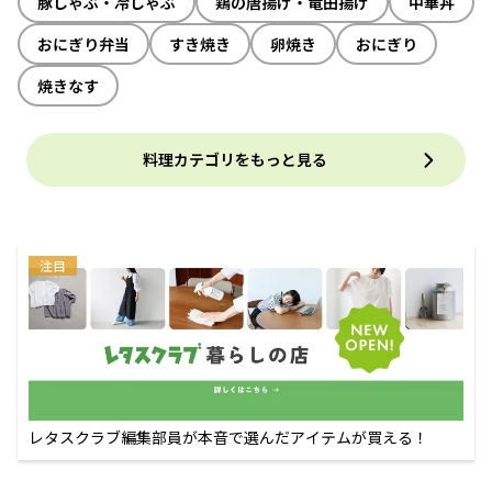
豚しゃぶ・冷しゃぶ
鶏の唐揚げ・竜田揚げ
中華丼
おにぎり弁当
すき焼き
卵焼き
おにぎり
焼きなす
料理カテゴリをもっと見る
注目
レタスクラブ編集部員が本音で選んだアイテムが買える！