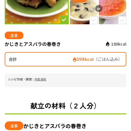
主菜
かじきとアスパラの春巻き
180kcal
合計
（ごはん込み）
398kcal
レシピ作成・調理：
外処佳絵
献立の材料（２人分）
かじきとアスパラの春巻き
主菜