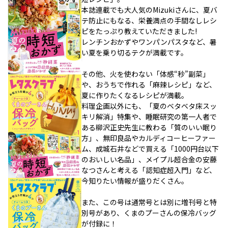
本誌連載でも大人気のMizukiさんに、夏バ
テ防止にもなる、栄養満点の手間なしレシ
ピをたっぷり教えていただきました!
レンチンおかずやワンパンパスタなど、暑
い夏を乗り切るテクが満載です。
その他、火を使わない「体感“秒”副菜」
や、おうちで作れる「麻辣レシピ」など、
夏に作りたくなるレシピが満載。
料理企画以外にも、「夏のベタベタ床スッ
キリ解消」特集や、睡眠研究の第一人者で
ある柳沢正史先生に教わる「質のいい眠り
方」、無印良品やカルディコーヒーファー
ム、成城石井などで買える「1000円台以下
のおいしい名品」、メイプル超合金の安藤
なつさんと考える「認知症超入門」など、
今知りたい情報が盛りだくさん。
また、この号は通常号とは別に増刊号と特
別号があり、くまのプーさんの保冷バッグ
が付録に！