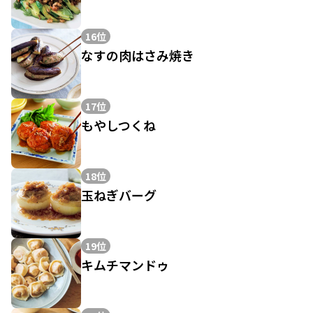
16位
なすの肉はさみ焼き
17位
もやしつくね
18位
玉ねぎバーグ
19位
キムチマンドゥ