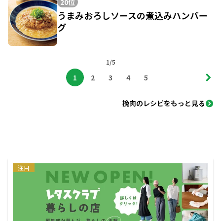
20位
うまみおろしソースの煮込みハンバー
グ
1/5
1
2
3
4
5
挽肉のレシピをもっと見る
注目