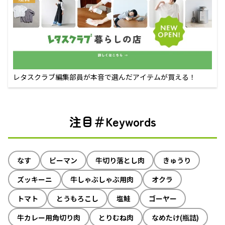
レタスクラブ編集部員が本音で選んだアイテムが買える！
注目＃Keywords
なす
ピーマン
牛切り落とし肉
きゅうり
ズッキーニ
牛しゃぶしゃぶ用肉
オクラ
トマト
とうもろこし
塩鮭
ゴーヤー
牛カレー用角切り肉
とりむね肉
なめたけ(瓶詰)