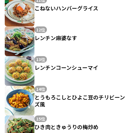
11位
こねないハンバーグライス
12位
レンチン麻婆なす
13位
レンチンコーンシューマイ
14位
とうもろこしとひよこ豆のチリビーン
ズ風
15位
ひき肉ときゅうりの梅炒め