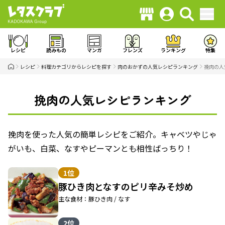
レシピ
読みもの
マンガ
フレンズ
ランキング
特集
レシピ
料理カテゴリからレシピを探す
肉のおかずの人気レシピランキング
挽肉の人
挽肉の人気レシピランキング
挽肉を使った人気の簡単レシピをご紹介。キャベツやじゃ
がいも、白菜、なすやピーマンとも相性ばっちり！
1位
豚ひき肉となすのピリ辛みそ炒め
主な食材：豚ひき肉 / なす
2位