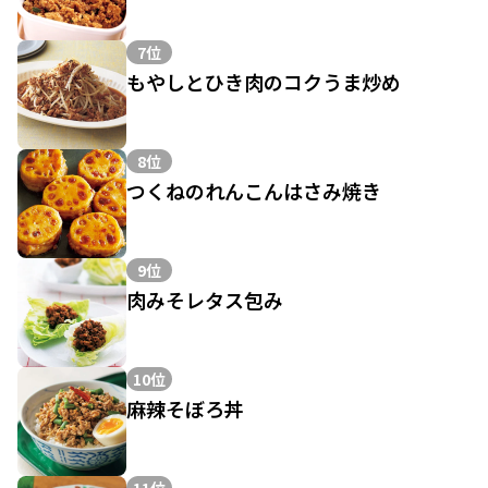
7位
もやしとひき肉のコクうま炒め
8位
つくねのれんこんはさみ焼き
9位
肉みそレタス包み
10位
麻辣そぼろ丼