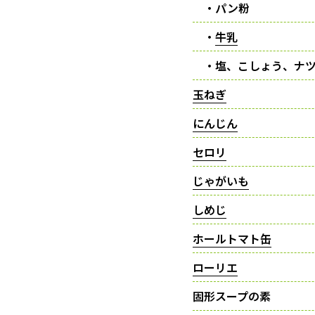
・パン粉
・
牛乳
・塩、こしょう、ナツ
玉ねぎ
にんじん
セロリ
じゃがいも
しめじ
ホールトマト缶
ローリエ
固形スープの素