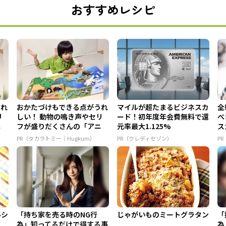
おすすめレシピ
うれ
おかたづけもできる点がうれ
マイルが超たまるビジネスカ
全
リ
しい！ 動物の鳴き声やセリ
ード！初年度年会費無料で還
べ
ニ
フが盛りだくさんの「アニ
元率最大1.125%
ス
ア ...
PR（タカラトミー｜Hugkum）
PR（クレディセゾン）
P
ルシ
「持ち家を売る時のNG行
じゃがいものミートグラタン
「
為」知ってるだけで得する事
為