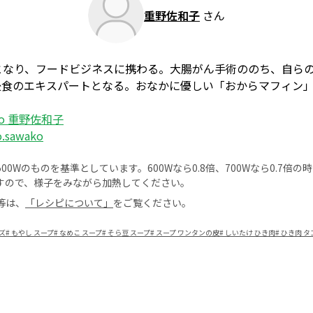
重野佐和子
さん
となり、フードビジネスに携わる。大腸がん手術ののち、自ら
後食のエキスパートとなる。おなかに優しい「おからマフィン
ico 重野佐和子
o.sawako
0Wのものを基準としています。600Wなら0.8倍、700Wなら0.7倍
すので、様子をみながら加熱してください。
等は、
「レシピについて」
をご覧ください。
ズ
#
もやし スープ
#
なめこ スープ
#
そら豆 スープ
#
スープ ワンタンの皮
#
しいたけ ひき肉
#
ひき肉 タ