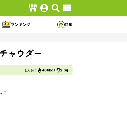
ランキング
特集
チャウダー
１人分：
406kcal
2.6g
ムに