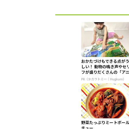
おかたづけもできる点が
しい！ 動物の鳴き声やセ
フが盛りだくさんの「ア
ア ...
PR（タカラトミー｜Hugkum）
野菜たっぷりミートボー
チュー