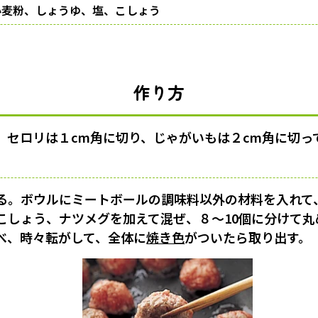
小麦粉、しょうゆ、塩、こしょう
作り方
、セロリは１cm角に切り、じゃがいもは２cm角に切っ
る。ボウルにミートボールの調味料以外の材料を入れて
こしょう、ナツメグを加えて混ぜ、８〜10個に分けて
べ、時々転がして、全体に
焼き色
がついたら取り出す。