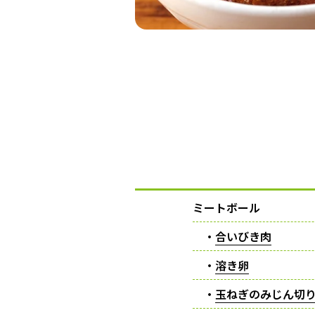
ミートボール
・
合いびき肉
・
溶き卵
・
玉ねぎのみじん切