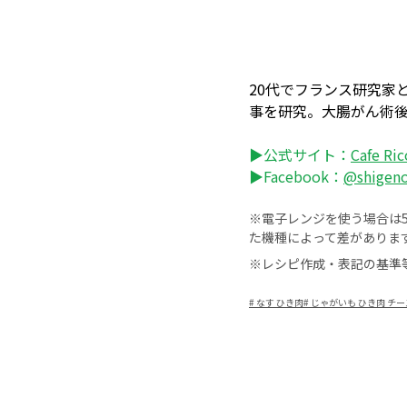
20代でフランス研究家
事を研究。大腸がん術
▶公式サイト：
Cafe R
▶Facebook：
@shigen
※電子レンジを使う場合は50
た機種によって差がありま
※レシピ作成・表記の基準
#
なす ひき肉
#
じゃがいも ひき肉 チー