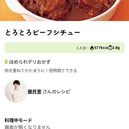
とろとろビーフシチュー
１人分：
577kcal
3.8g
ほめられデリおかず
肉を重ねてかたまりに！短時間でできる
藤井恵
さんのレシピ
料理中モード
画面が暗くなりません