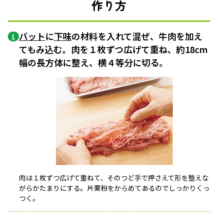
作り方
バット
に
下味
の材料を入れて混ぜ、牛肉を加え
1
てもみ込む。肉を１枚ずつ広げて重ね、約18cm
幅の長方体に整え、横４等分に切る。
肉は１枚ずつ広げて重ねて、そのつど手で押さえて形を整えな
がらかたまりにする。片栗粉をからめてあるのでしっかりくっ
つく。