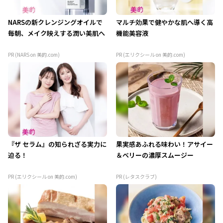
NARSの新クレンジングオイルで
マルチ効果で健やかな肌へ導く高
毎朝、メイク映えする潤い美肌へ
機能美容液
PR (NARS on 美的.com)
PR (エリクシール on 美的.com)
『ザ セラム』の知られざる実力に
果実感あふれる味わい！アサイー
迫る！
＆ベリーの濃厚スムージー
PR (エリクシール on 美的.com)
PR (レタスクラブ)