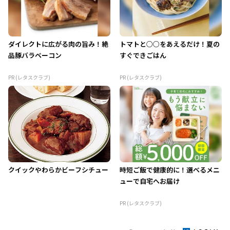
ダイレクトに広がる肉の旨み！絶
トマトと○○をあえるだけ！夏の
品豚バラベーコン
すぐできごはん
PR (レタスクラブ)
PR (レタスクラブ)
クイックやわらかビーフシチュー
時短ご飯で健康的に！選べるメニ
ューで自宅へお届け
PR (レタスクラブ)