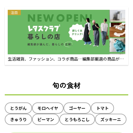
注目
生活雑貨、ファッション、コラボ商品…編集部厳選の商品が買
えるECサイト
旬の食材
とうがん
モロヘイヤ
ゴーヤー
トマト
きゅうり
ピーマン
とうもろこし
ズッキーニ