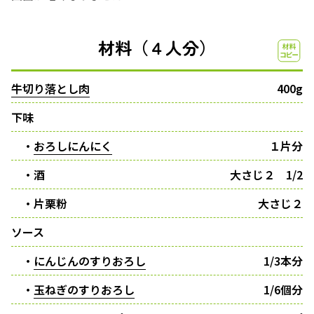
材料（４人分）
牛切り落とし肉
400g
下味
・
おろしにんにく
１片分
・酒
大さじ２ 1/2
・片栗粉
大さじ２
ソース
・
にんじんのすりおろし
1/3本分
・
玉ねぎのすりおろし
1/6個分