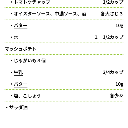
・トマトケチャップ
1/2カップ
・オイスターソース、中濃ソース、酒
各大さじ３
・
バター
10g
・水
１ 1/2カップ
マッシュポテト
・
じゃがいも３個
・
牛乳
3/4カップ
・
バター
10g
・塩、こしょう
各少々
・サラダ油