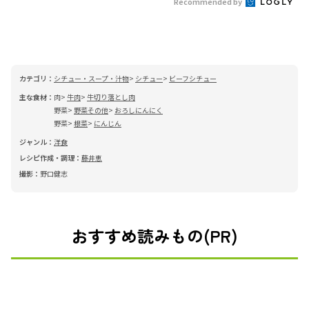
Recommended by
カテゴリ：
シチュー・スープ・汁物
シチュー
ビーフシチュー
主な食材：
肉
牛肉
牛切り落とし肉
野菜
野菜その他
おろしにんにく
野菜
根菜
にんじん
ジャンル：
洋食
レシピ作成・調理：
藤井恵
撮影：
野口健志
おすすめ読みもの(PR)