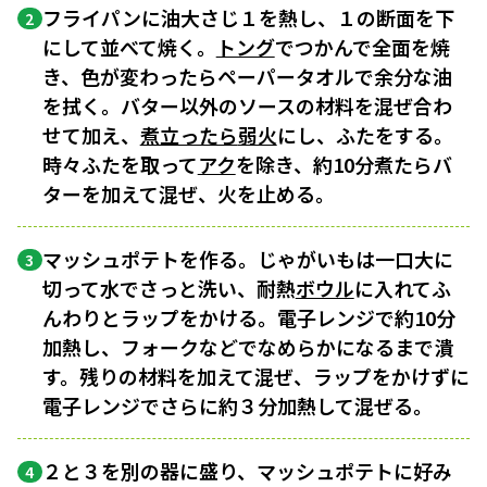
フライパンに油大さじ１を熱し、１の断面を下
2
にして並べて焼く。
トング
でつかんで全面を焼
き、色が変わったらペーパータオルで余分な油
を拭く。バター以外のソースの材料を混ぜ合わ
せて加え、
煮立ったら
弱火
にし、ふたをする。
時々ふたを取って
アク
を除き、約10分煮たらバ
ターを加えて混ぜ、火を止める。
マッシュポテトを作る。じゃがいもは一口大に
3
切って水でさっと洗い、耐熱
ボウル
に入れてふ
んわりとラップをかける。電子レンジで約10分
加熱し、フォークなどでなめらかになるまで潰
す。残りの材料を加えて混ぜ、ラップをかけずに
電子レンジでさらに約３分加熱して混ぜる。
２と３を別の器に盛り、マッシュポテトに好み
4