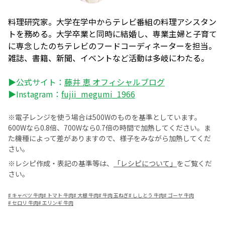
料理研究家。大学在学中からテレビ番組の料理アシスタン
トを務める。大学卒業と同時に結婚し、専業主婦と子育て
に専念したのちテレビのフードコーディネーターを担当。
雑誌、書籍、新聞、イベントなど活動は多岐にわたる。
▶公式サイト：
藤井 恵 オフィシャルブログ
▶Instagram：
fujii_megumi_1966
※電子レンジを使う場合は500Wのものを基準としています。
600Wなら0.8倍、700Wなら0.7倍の時間で加熱してください。ま
た機種によって差がありますので、様子をみながら加熱してくだ
さい。
※レシピ作成・表記の基準等は、
「レシピについて」
をご覧くだ
さい。
#
キャベツ 牛肉
#
トマト 牛肉
#
大根 牛肉
#
牛肉 玉ねぎ
#
ししとう 牛肉
#
ゴーヤ 牛肉
#
セロリ 牛肉
#
エリンギ 牛肉