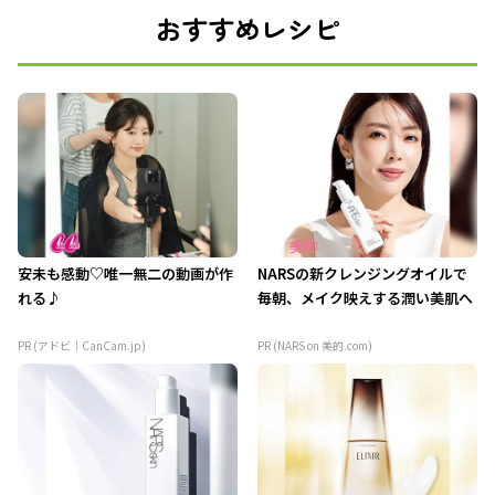
おすすめレシピ
安未も感動♡唯一無二の動画が作
NARSの新クレンジングオイルで
れる♪
毎朝、メイク映えする潤い美肌へ
PR (アドビ｜CanCam.jp)
PR (NARS on 美的.com)