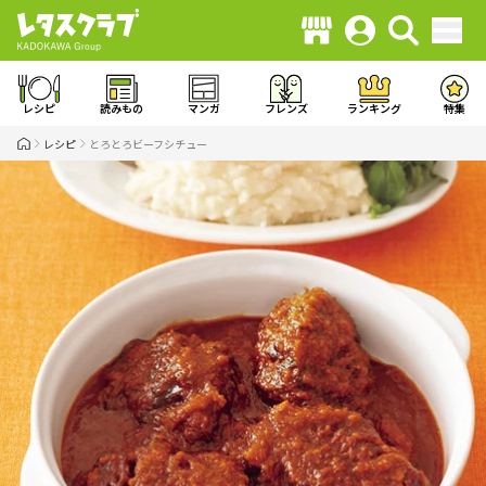
レシピ
読みもの
マンガ
フレンズ
ランキング
特集
レシピ
とろとろビーフシチュー