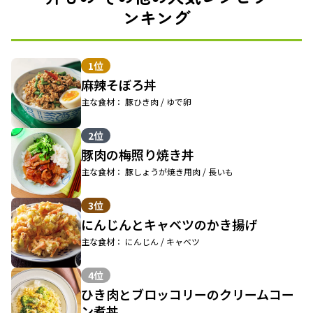
ンキング
1位
麻辣そぼろ丼
主な食材： 豚ひき肉 / ゆで卵
2位
豚肉の梅照り焼き丼
主な食材： 豚しょうが焼き用肉 / 長いも
3位
にんじんとキャベツのかき揚げ
主な食材： にんじん / キャベツ
4位
ひき肉とブロッコリーのクリームコー
ン煮丼