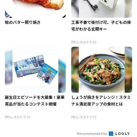
鮭のバター照り焼き
工事不要で後付け可。子どもの帰
宅がわかる玄関キー
PR (レタスクラブ)
誕生日エピソードを大募集！豪華
しょうが焼きをアレンジ！スタミ
賞品が当たるコンテスト開催
ナ＆満足度アップの食材とは
PR (レタスクラブ)
PR (レタスクラブ)
Recommended by