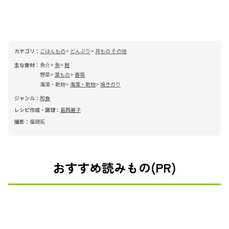
カテゴリ：
ごはんもの
どんぶり
丼もの その他
主な食材：
魚介
魚
鮭
野菜
葉もの
春菊
海藻・乾物
海藻・乾物
焼きのり
ジャンル：
和食
レシピ作成・調理：
葛西麗子
撮影：
福岡拓
おすすめ読みもの(PR)