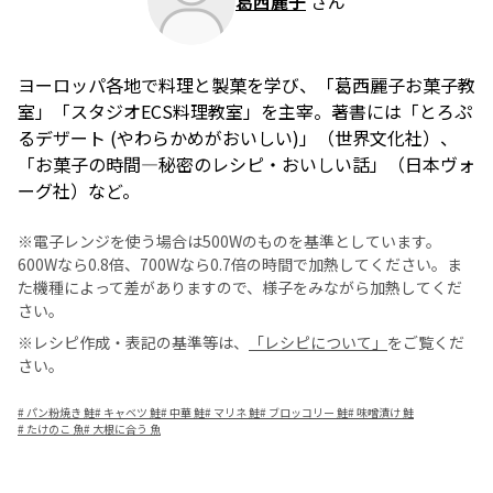
葛西麗子
さん
ヨーロッパ各地で料理と製菓を学び、「葛西麗子お菓子教
室」「スタジオECS料理教室」を主宰。著書には「とろぷ
るデザート (やわらかめがおいしい)」（世界文化社）、
「お菓子の時間―秘密のレシピ・おいしい話」（日本ヴォ
ーグ社）など。
※電子レンジを使う場合は500Wのものを基準としています。
600Wなら0.8倍、700Wなら0.7倍の時間で加熱してください。ま
た機種によって差がありますので、様子をみながら加熱してくだ
さい。
※レシピ作成・表記の基準等は、
「レシピについて」
をご覧くだ
さい。
#
パン粉焼き 鮭
#
キャベツ 鮭
#
中華 鮭
#
マリネ 鮭
#
ブロッコリー 鮭
#
味噌漬け 鮭
#
たけのこ 魚
#
大根に合う 魚