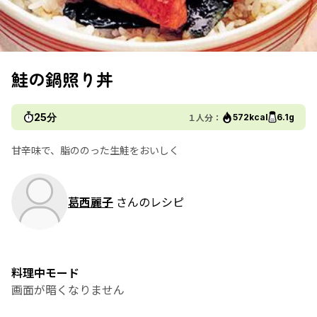
鮭の鍋照り丼
25分
１人分：
572kcal
6.1g
甘辛味で、脂ののった生鮭をおいしく
葛西麗子
さんのレシピ
料理中モード
画面が暗くなりません