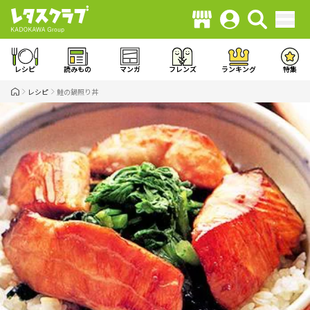
レシピ
読みもの
マンガ
フレンズ
ランキング
特集
レシピ
鮭の鍋照り丼