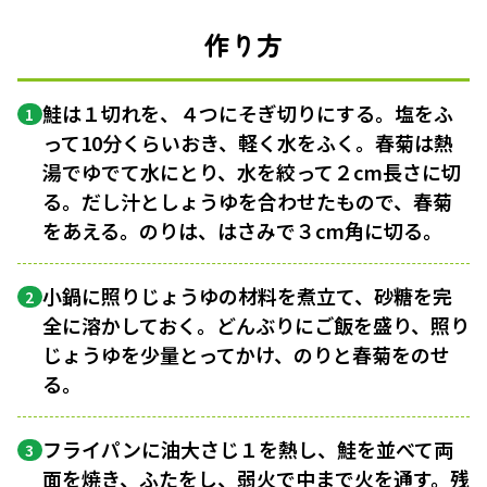
作り方
鮭は１切れを、４つにそぎ切りにする。塩をふ
1
って10分くらいおき、軽く水をふく。春菊は熱
湯でゆでて水にとり、水を絞って２cm長さに切
る。だし汁としょうゆを合わせたもので、春菊
をあえる。のりは、はさみで３cm角に切る。
小鍋に照りじょうゆの材料を煮立て、砂糖を完
2
全に溶かしておく。どんぶりにご飯を盛り、照り
じょうゆを少量とってかけ、のりと春菊をのせ
る。
フライパンに油大さじ１を熱し、鮭を並べて両
3
面を焼き、ふたをし、弱火で中まで火を通す。残