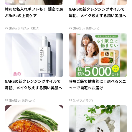
特別な名入れギフトも！ 銀座で選
NARSの新クレンジングオイルで
ぶReFaの上質ケア
毎朝、メイク映えする潤い美肌へ
PR (ReFa GINZA on CREA)
PR (NARS on 美的.com)
NARSの新クレンジングオイルで
時短ご飯で健康的に！選べるメニ
毎朝、メイク映えする潤い美肌へ
ューで自宅へお届け
PR (NARS on 美的.com)
PR (レタスクラブ)