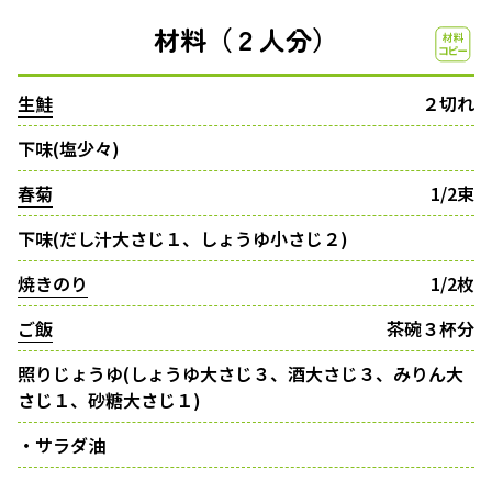
材料（２人分）
生鮭
２切れ
下味(塩少々)
春菊
1/2束
下味(だし汁大さじ１、しょうゆ小さじ２)
焼きのり
1/2枚
ご飯
茶碗３杯分
照りじょうゆ(しょうゆ大さじ３、酒大さじ３、みりん大
さじ１、砂糖大さじ１)
・サラダ油