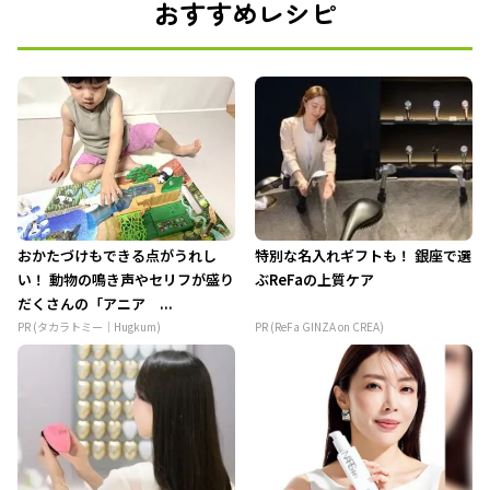
おすすめレシピ
おかたづけもできる点がうれし
特別な名入れギフトも！ 銀座で選
い！ 動物の鳴き声やセリフが盛り
ぶReFaの上質ケア
だくさんの「アニア ...
PR (タカラトミー｜Hugkum)
PR (ReFa GINZA on CREA)