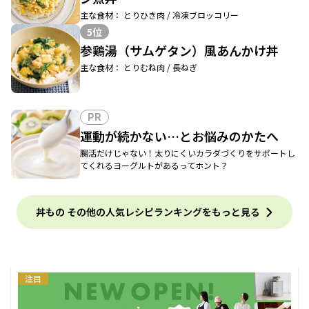
主な食材： とりひき肉 / 冷凍ブロッコリー
5位
参鶏湯（サムゲタン）風あんかけ丼
主な食材： とりむね肉 / 長ねぎ
PR
運動が続かない…とお悩みのかたへ
腸活だけじゃない！太りにくいカラダづくりをサポートし
てくれるヨーグルトがあるってホント？
丼もの その他の人気レシピランキングをもっと見る
注目