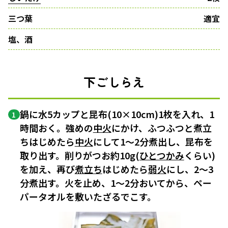
三つ葉
適宜
塩、酒
下ごしらえ
鍋に水5カップと昆布(10×10cm)1枚を入れ、1
1
時間おく。強めの
中火
にかけ、ふつふつと煮立
ちはじめたら
中火
にして1〜2分煮出し、昆布を
取り出す。削りがつお約10g(
ひとつかみ
くらい)
を加え、再び
煮立ち
はじめたら
弱火
にし、2〜3
分煮出す。火を止め、1〜2分おいてから、ペー
パータオルを敷いたざるでこす。