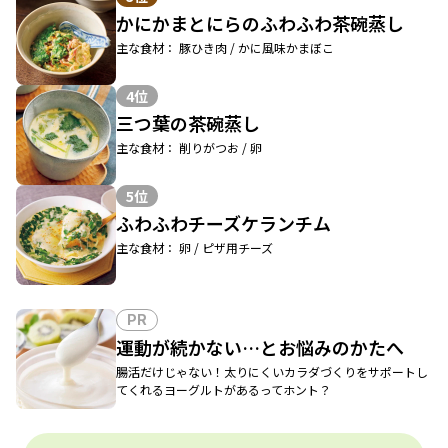
かにかまとにらのふわふわ茶碗蒸し
主な食材： 豚ひき肉 / かに風味かまぼこ
4位
三つ葉の茶碗蒸し
主な食材： 削りがつお / 卵
5位
ふわふわチーズケランチム
主な食材： 卵 / ピザ用チーズ
PR
運動が続かない…とお悩みのかたへ
腸活だけじゃない！太りにくいカラダづくりをサポートし
てくれるヨーグルトがあるってホント？