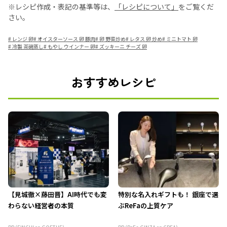
※レシピ作成・表記の基準等は、
「レシピについて」
をご覧くだ
さい。
#
レンジ 卵
#
オイスターソース 卵 豚肉
#
卵 野菜炒め
#
レタス 卵 炒め
#
ミニトマト 卵
#
冷製 茶碗蒸し
#
もやし ウインナー 卵
#
ズッキーニ チーズ 卵
おすすめレシピ
【見城徹×藤田晋】AI時代でも変
特別な名入れギフトも！ 銀座で選
わらない経営者の本質
ぶReFaの上質ケア