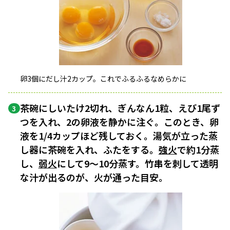
卵3個にだし汁2カップ。これでふるふるなめらかに
茶碗にしいたけ2切れ、ぎんなん1粒、えび1尾ず
3
つを入れ、2の卵液を静かに注ぐ。このとき、卵
液を1/4カップほど残しておく。湯気が立った蒸
し器に茶碗を入れ、ふたをする。
強火
で約1分蒸
し、
弱火
にして9〜10分蒸す。竹串を刺して透明
な汁が出るのが、火が通った目安。