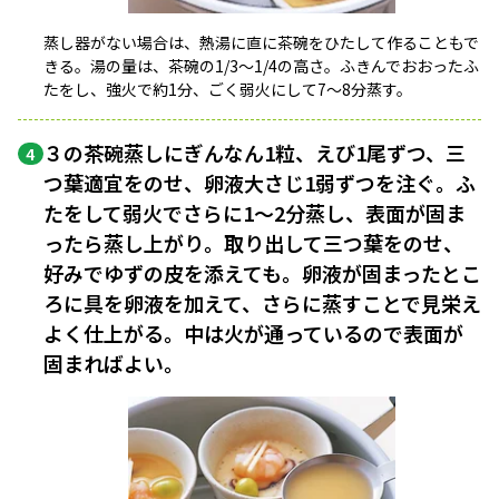
蒸し器がない場合は、熱湯に直に茶碗をひたして作ることもで
きる。湯の量は、茶碗の1/3〜1/4の高さ。ふきんでおおったふ
たをし、強火で約1分、ごく弱火にして7〜8分蒸す。
３の茶碗蒸しにぎんなん1粒、えび1尾ずつ、三
4
つ葉適宜をのせ、卵液大さじ1弱ずつを注ぐ。ふ
たをして弱火でさらに1〜2分蒸し、表面が固ま
ったら蒸し上がり。取り出して三つ葉をのせ、
好みでゆずの皮を添えても。卵液が固まったとこ
ろに具を卵液を加えて、さらに蒸すことで見栄え
よく仕上がる。中は火が通っているので表面が
固まればよい。