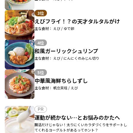
3位
えびフライ！？の天才タルタルがけ
主な食材： えび / ゆで卵
4位
和風ガーリックシュリンプ
主な食材： えび / にんにくのみじん切り
5位
中華風海鮮ちらしずし
主な食材： 帆立貝柱 / えび
PR
運動が続かない…とお悩みのかたへ
腸活だけじゃない！太りにくいカラダづくりをサポートし
てくれるヨーグルトがあるってホント？