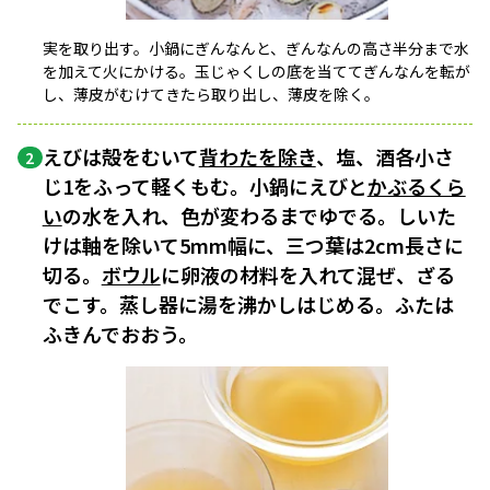
実を取り出す。小鍋にぎんなんと、ぎんなんの高さ半分まで水
を加えて火にかける。玉じゃくしの底を当ててぎんなんを転が
し、薄皮がむけてきたら取り出し、薄皮を除く。
えびは殻をむいて
背わたを除き
、塩、酒各小さ
2
じ1をふって軽くもむ。小鍋にえびと
かぶるくら
い
の水を入れ、色が変わるまでゆでる。しいた
けは軸を除いて5mm幅に、三つ葉は2cm長さに
切る。
ボウル
に卵液の材料を入れて混ぜ、ざる
でこす。蒸し器に湯を沸かしはじめる。ふたは
ふきんでおおう。