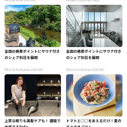
PR (FINCHI on GOETHE)
PR (ReFa GINZA on CREA)
全国の絶景ポイントにサウナ付き
全国の絶景ポイントにサウナ付き
のシェア別荘を展開
のシェア別荘を展開
PR (COCO VILLA on GOETHE)
PR (COCO VILLA on GOETHE)
上質な眠りも美髪ケアも！ 銀座で
トマトと○○をあえるだけ！夏の
体感するReFa
すぐできごはん