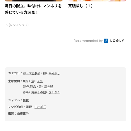
毎日の献立、味付けにマンネリを
茶碗蒸し（１）
感じている方必見！
PR (レタスクラブ)
Recommended by
カテゴリ：
卵・大豆製品
卵
茶碗蒸し
主な食材：
魚介
魚
えび
卵･乳製品
卵
溶き卵
野菜
野菜その他
ぎんなん
ジャンル：
和食
レシピ作成・調理：
中村成子
撮影：
白根正治