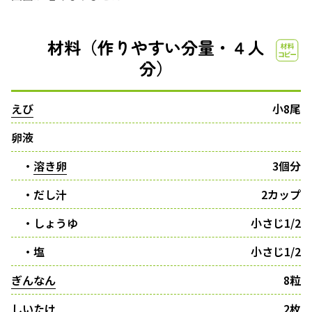
材料（作りやすい分量・４人
分）
えび
小8尾
卵液
・
溶き卵
3個分
・だし汁
2カップ
・しょうゆ
小さじ1/2
・塩
小さじ1/2
ぎんなん
8粒
しいたけ
2枚