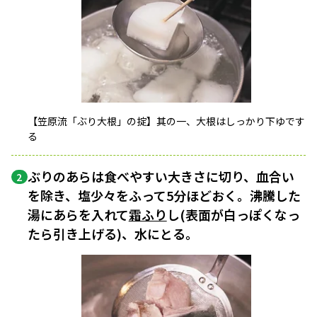
【笠原流「ぶり大根」の掟】其の一、大根はしっかり下ゆです
る
ぶりのあらは食べやすい大きさに切り、血合い
2
を除き、塩少々をふって5分ほどおく。沸騰した
湯にあらを入れて
霜ふり
し(表面が白っぽくなっ
たら引き上げる)、水にとる。