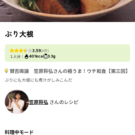
ぶり大根
3.59
(6件)
１人分：
401kcal
3.3g
賛否両論 笠原将弘さんの極うま！ウチ和食【第三回】
ぶりにも大根にも煮汁がしみこんだ
笠原将弘
さんのレシピ
料理中モード