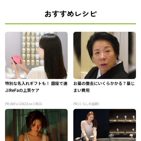
おすすめレシピ
特別な名入れギフトも！ 銀座で選
お墓の撤去にいくらかかる？墓じ
ぶReFaの上質ケア
まい費用
PR (ReFa GINZA on CREA)
PR (くらしの話題)