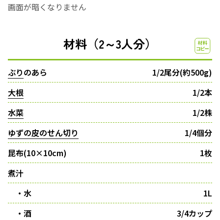
画面が暗くなりません
材料（2～3人分）
ぶり
のあら
1/2尾分(約500g)
大根
1/2本
水菜
1/2株
ゆずの皮のせん切り
1/4個分
昆布(10×10cm)
1枚
煮汁
・水
1L
・酒
3/4カップ