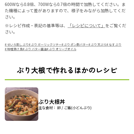
600Wなら0.8倍、700Wなら0.7倍の時間で加熱してください。ま
た機種によって差がありますので、様子をみながら加熱してくだ
さい。
※レシピ作成・表記の基準等は、
「レシピについて」
をご覧くだ
さい。
#
せいろ蒸し ぶり
#
ぶり ガーリックソテー
#
ぶり ポン酢バター
#
ぶり 天ぷら
#
なす ぶり
#
味噌漬け 魚
#
ぶり バター醤油
#
ぶり オリーブオイル
ぶり大根で作れるほかのレシピ
ぶり大根丼
主な食材： 卵 / ご飯(小どんぶり)