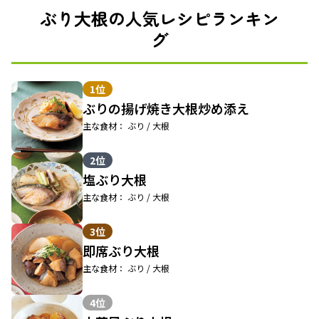
ぶり大根の人気レシピランキン
グ
1位
ぶりの揚げ焼き大根炒め添え
主な食材： ぶり / 大根
2位
塩ぶり大根
主な食材： ぶり / 大根
3位
即席ぶり大根
主な食材： ぶり / 大根
4位