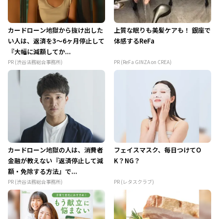
カードローン地獄から抜け出した
上質な眠りも美髪ケアも！ 銀座で
い人は、返済を3～6ヶ月停止して
体感するReFa
『大幅に減額してか...
PR (渋谷法務総合事務所)
PR (ReFa GINZA on CREA)
カードローン地獄の人は、消費者
フェイスマスク、毎日つけてO
金融が教えない『返済停止して減
K？NG？
額・免除する方法』で...
PR (渋谷法務総合事務所)
PR (レタスクラブ)