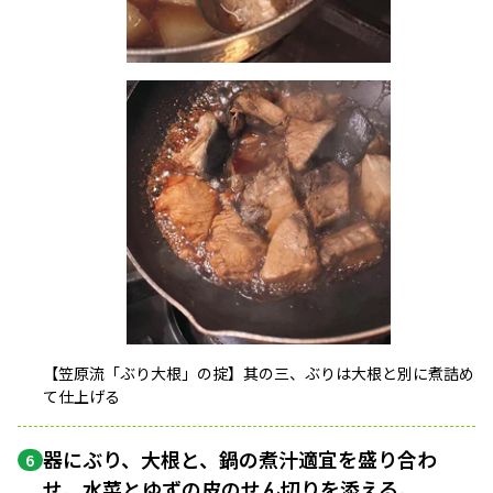
【笠原流「ぶり大根」の掟】其の三、ぶりは大根と別に煮詰め
て仕上げる
器にぶり、大根と、鍋の煮汁適宜を盛り合わ
6
せ、水菜とゆずの皮の
せん切り
を添える。