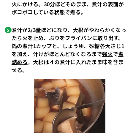
火にかける。30分ほどそのまま、煮汁の表面が
ボコボコしている状態で煮る。
煮汁が2/3量ほどになり、大根がやわらかくなっ
5
たら火を止め、ぶりをフライパンに取り出す。
鍋の煮汁1カップと、しょうゆ、砂糖各大さじ1
を加え、汁けがほとんどなくなるまで
強火
で
煮
詰める
。大根は４の煮汁に入れたまま味を含ま
せる。