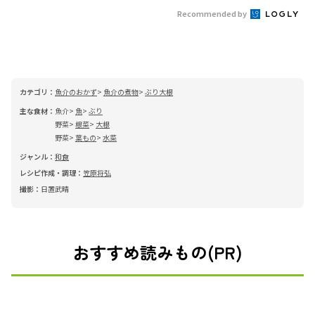
Recommended by
カテゴリ：
魚介のおかず
魚介の煮物
ぶり大根
主な食材：
魚介
魚
ぶり
野菜
根菜
大根
野菜
葉もの
水菜
ジャンル：
和食
レシピ作成・調理：
笠原将弘
撮影：
日置武晴
おすすめ読みもの(PR)