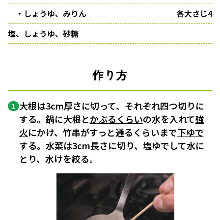
・しょうゆ、みりん
各大さじ4
塩、しょうゆ、砂糖
作り方
大根は3cm厚さに切って、それぞれ四つ切りに
1
する。鍋に大根と
かぶるくらい
の水を入れて
強
火
にかけ、竹串がすっと通るくらいまで
下ゆで
する。水菜は3cm長さに切り、
塩ゆで
して水に
とり、水けを絞る。