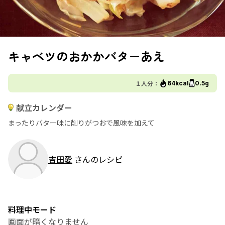
キャベツのおかかバターあえ
１人分：
64kcal
0.5g
献立カレンダー
まったりバター味に削りがつおで風味を加えて
吉田愛
さんのレシピ
料理中モード
画面が暗くなりません