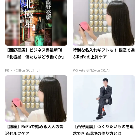
【西野亮廣】ビジネス書最新刊
特別な名入れギフトも！ 銀座で選
『北極星 僕たちはどう働くか』
ぶReFaの上質ケア
PR (FINCHI on GOETHE)
PR (ReFa GINZA on CREA)
【銀座】ReFaで始める大人の贅
【西野亮廣】つくりたいものを追
沢セルフケア
求できる環境の作り方とは