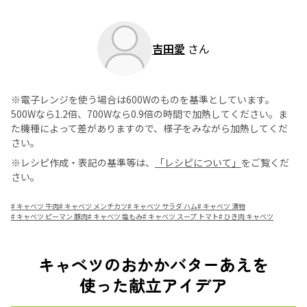
吉田愛
さん
※電子レンジを使う場合は600Wのものを基準としています。
500Wなら1.2倍、700Wなら0.9倍の時間で加熱してください。ま
た機種によって差がありますので、様子をみながら加熱してくだ
さい。
※レシピ作成・表記の基準等は、
「レシピについて」
をご覧くだ
さい。
#
キャベツ 牛肉
#
キャベツ メンチカツ
#
キャベツ サラダ ハム
#
キャベツ 漬物
#
キャベツ ピーマン 豚肉
#
キャベツ 塩もみ
#
キャベツ スープ トマト
#
ひき肉 キャベツ
キャベツのおかかバターあえを
使った献立アイデア