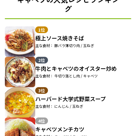
グ
1位
極上ソース焼きそば
主な食材： 豚バラ薄切り肉 / 玉ねぎ
2位
牛肉とキャベツのオイスター炒め
主な食材： 牛切り落とし肉 / キャベツ
3位
ハーバード大学式野菜スープ
主な食材： にんじん / 玉ねぎ
4位
キャベツメンチカツ