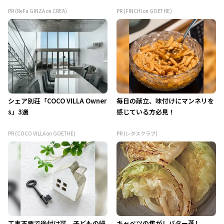
PR (ReFa GINZA on CREA)
PR (FINCHI on GOETHE)
シェア別荘「COCO VILLA Owner
毎日の献立、味付けにマンネリを
s」3選
感じている方必見！
PR (COCO VILLA on GOETHE)
PR (レタスクラブ)
工事不要で後付け可。子どもの帰
キャベツの焦がしバター蒸し