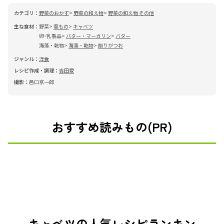
カテゴリ：
野菜のおかず
野菜の和え物
野菜の和え物 その他
主な食材：
野菜
葉もの
キャベツ
卵･乳製品
バター・マーガリン
バター
海藻・乾物
海藻・乾物
削りがつお
ジャンル：
洋食
レシピ作成・調理：
吉田愛
撮影：
邑口京一郎
おすすめ読みもの(PR)
キャベツの人気レシピランキン