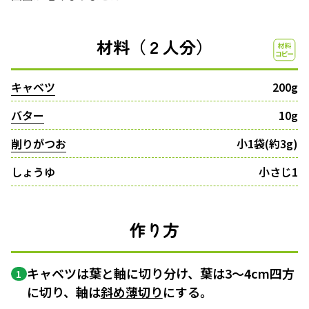
材料（２人分）
キャベツ
200g
バター
10g
削りがつお
小1袋(約3g)
しょうゆ
小さじ1
作り方
キャベツは葉と軸に切り分け、葉は3～4cm四方
1
に切り、軸は
斜め薄切り
にする。