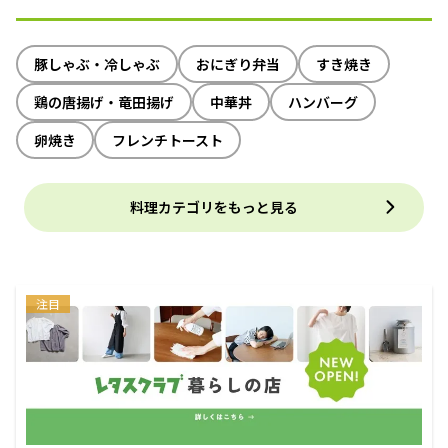
豚しゃぶ・冷しゃぶ
おにぎり弁当
すき焼き
鶏の唐揚げ・竜田揚げ
中華丼
ハンバーグ
卵焼き
フレンチトースト
料理カテゴリをもっと見る
注目