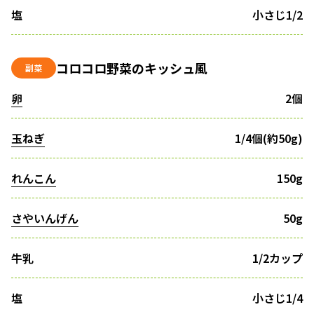
塩
小さじ1/2
コロコロ野菜のキッシュ風
副菜
卵
2個
玉ねぎ
1/4個(約50g)
れんこん
150g
さやいんげん
50g
牛乳
1/2カップ
塩
小さじ1/4