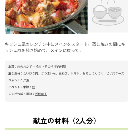
キッシュ風のレンチン中にメインをスタート。蒸し焼きの間にキ
ッシュ風を焼き始めて、メインに戻って。
主菜：
肉のおかず
>
挽肉
>
その他 挽肉料理
主な食材：
合いびき肉
、
さつまいも
、
玉ねぎ
、
トマト
、
おろしにんにく
、
ピザ用チーズ
ジャンル：
洋食
イベント・季節：
秋
レシピ作成・調理：
近藤幸子
献立の材料（2人分）