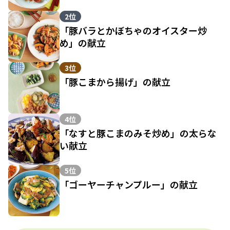
2位
「豚バラとかぼちゃのオイスター炒
め」の献立
3位
「豚こまから揚げ」の献立
4位
「なすと豚こまのみそ炒め」の太らな
い献立
5位
「ゴーヤーチャンプルー」の献立