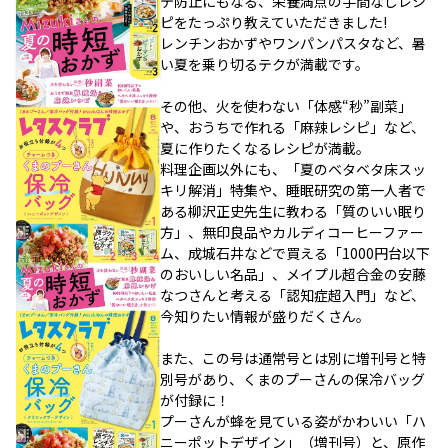
テ防止にもなる、栄養満点の手間なしレシ
ピをたっぷり教えていただきました!
レンチンおかずやワンパンパスタなど、暑
い夏を乗り切るテクが満載です。
その他、火を使わない「体感“秒”副菜」
や、おうちで作れる「麻辣レシピ」など、
夏に作りたくなるレシピが満載。
料理企画以外にも、「夏のベタベタ床スッ
キリ解消」特集や、睡眠研究の第一人者で
ある柳沢正史先生に教わる「質のいい眠り
方」、無印良品やカルディコーヒーファー
ム、成城石井などで買える「1000円台以下
のおいしい名品」、メイプル超合金の安藤
なつさんと考える「認知症超入門」など、
今知りたい情報が盛りだくさん。
また、この号は通常号とは別に増刊号と特
別号があり、くまのプーさんの保冷バッグ
が付録に！
プーさんが蜂を見ている姿がかわいい「ハ
ニーポットデザイン」（増刊号）と、原作