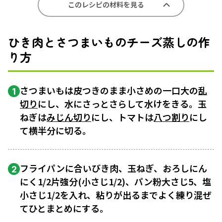
このレシピの材料を見る
ひき肉とさつまいものチーズ蒸しの作
り方
さつまいもは皮つきのまま小さめの一口大の
乱
1
切り
にし、水にさっとさらして水けをきる。玉
ねぎは
みじん切り
にし、トマトは
八つ割り
にし
て横半分に切る。
フライパンに合いびき肉、玉ねぎ、おろしにん
2
にく1/2片強分(小さじ1/2)、パン粉大さじ5、塩
小さじ1/2を入れ、粘りが出るまでよく練り混ぜ
てひとまとめにする。