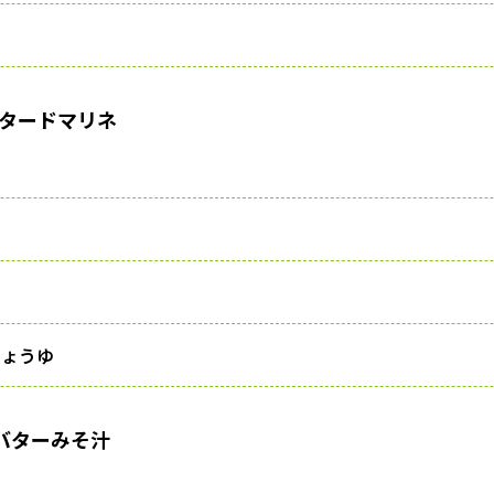
タードマリネ
じょうゆ
バターみそ汁