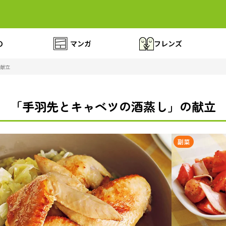
の
マンガ
フレンズ
献立
「手羽先とキャベツの酒蒸し」の献立
副菜