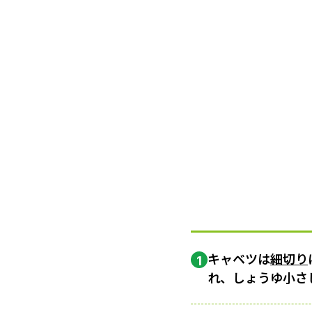
キャベツは
細切り
1
れ、しょうゆ小さ