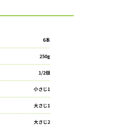
6本
250g
1/2個
小さじ1
大さじ1
大さじ2