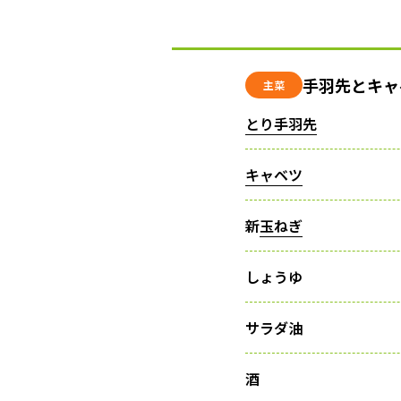
手羽先とキャ
主菜
とり手羽先
キャベツ
新
玉ねぎ
しょうゆ
サラダ油
酒