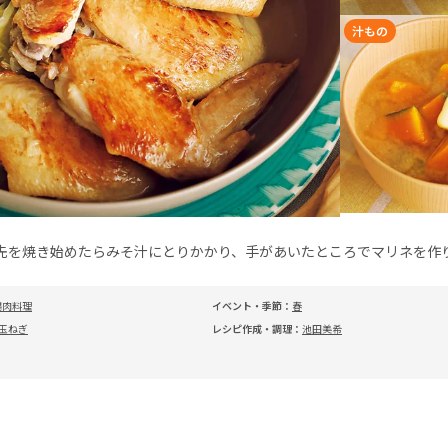
汁もの
先を焼き始めたらみそ汁にとりかかり、手があいたところでマリネを作
鶏肉料理
イベント・季節：
春
玉ねぎ
レシピ作成・調理：
池田美希