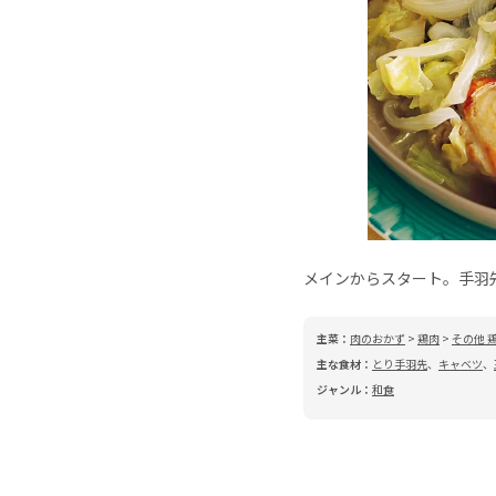
メインからスタート。手羽
主菜：
肉のおかず
>
鶏肉
>
その他 
主な食材：
とり手羽先
、
キャベツ
、
ジャンル：
和食