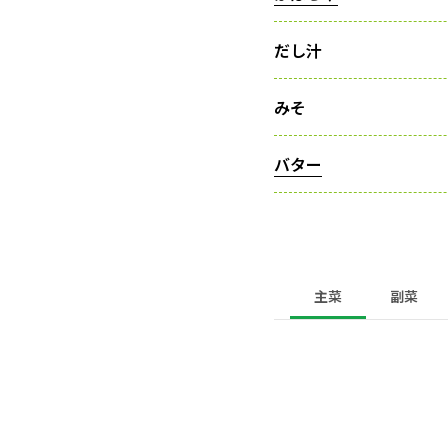
だし汁
みそ
バター
主菜
副菜