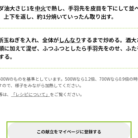
ダ油大さじ1を
中火
で熱し、手羽先を皮目を下にして並
。上下を返し、約1分焼いていったん取り出す。
新玉ねぎを入れ、全体が
しんなり
するまで炒める。酒大
2を順に加えて混ぜ、ふつふつとしたら手羽先をのせ、ふ
する。
0Wのものを基準としています。500Wなら1.2倍、700Wなら0.9倍
すので、様子をみながら加熱してください。
等は、
「レシピについて」
をご覧ください。
この献立をマイページに登録する