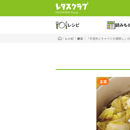
レシピ
読みも
レシピ
献立
「手羽先とキャベツの酒蒸し」の
主菜