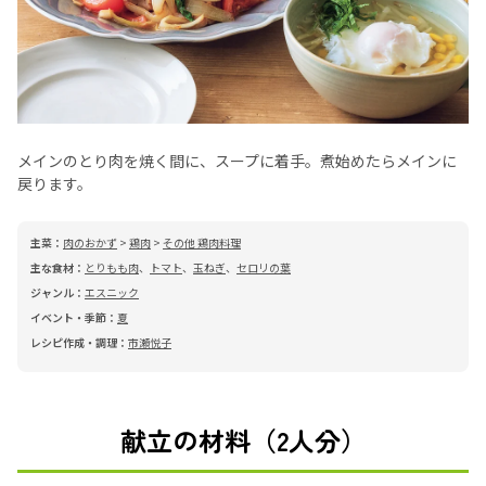
メインのとり肉を焼く間に、スープに着手。煮始めたらメインに
戻ります。
主菜：
肉のおかず
>
鶏肉
>
その他 鶏肉料理
主な食材：
とりもも肉
、
トマト
、
玉ねぎ
、
セロリの葉
ジャンル：
エスニック
イベント・季節：
夏
レシピ作成・調理：
市瀬悦子
献立の材料（2人分）