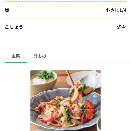
塩
小さじ1/4
こしょう
少々
主菜
汁もの