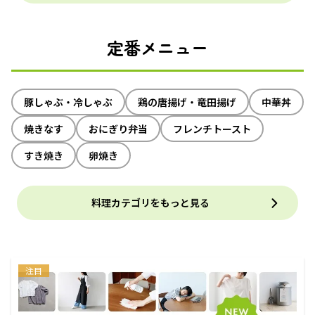
定番メニュー
豚しゃぶ・冷しゃぶ
鶏の唐揚げ・竜田揚げ
中華丼
焼きなす
おにぎり弁当
フレンチトースト
すき焼き
卵焼き
料理カテゴリをもっと見る
注目