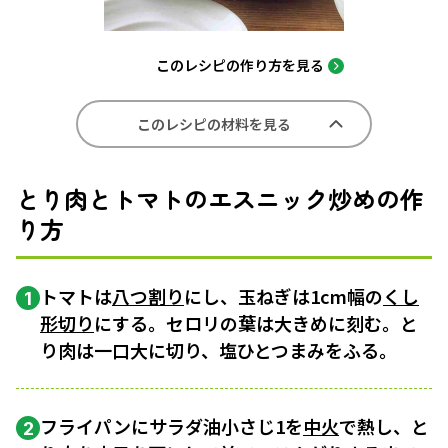
このレシピの作り方を見る
このレシピの材料を見る
とり肉とトマトのエスニック炒めの作
り方
トマトは
八つ割り
にし、玉ねぎは1cm幅の
くし
1
形切り
にする。セロリの葉は大きめに刻む。と
り肉は一口大に切り、塩ひとつまみをふる。
フライパンにサラダ油小さじ1を
中火
で熱し、と
2