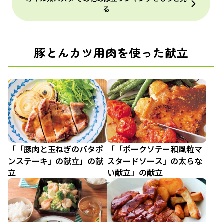
る
豚とんカツ用肉を使った献立
「「豚肉と玉ねぎのバタポ
「「ポークソテー和風粒マ
ンステーキ」の献立」の献
スタードソース」の太らな
立
い献立」の献立