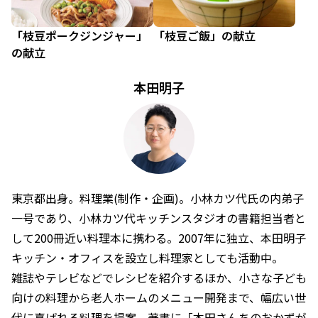
「枝豆ポークジンジャー」
「枝豆ご飯」の献立
の献立
本田明子
東京都出身。料理業(制作・企画)。小林カツ代氏の内弟子
一号であり、小林カツ代キッチンスタジオの書籍担当者と
して200冊近い料理本に携わる。2007年に独立、本田明子
キッチン・オフィスを設立し料理家としても活動中。
雑誌やテレビなどでレシピを紹介するほか、小さな子ども
向けの料理から老人ホームのメニュー開発まで、幅広い世
代に喜ばれる料理を提案。著書に「本田さんちのおかずが