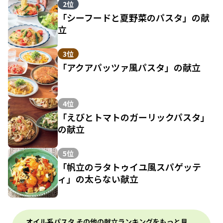
2位
「シーフードと夏野菜のパスタ」の献
立
3位
「アクアパッツァ風パスタ」の献立
4位
「えびとトマトのガーリックパスタ」
の献立
5位
「帆立のラタトゥイユ風スパゲッテ
ィ」の太らない献立
オイル系パスタ その他の献立ランキングをもっと見