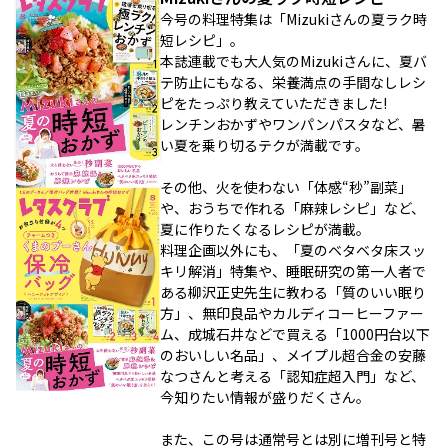
今号の料理特集は「Mizukiさんの夏ラク時
短レシピ」。
本誌連載でも大人気のMizukiさんに、夏バ
テ防止にもなる、栄養満点の手間なしレシ
ピをたっぷり教えていただきました!
レンチンおかずやワンパンパスタなど、暑
い夏を乗り切るテクが満載です。
その他、火を使わない「体感“秒”副菜」
や、おうちで作れる「麻辣レシピ」など、
夏に作りたくなるレシピが満載。
料理企画以外にも、「夏のベタベタ床スッ
キリ解消」特集や、睡眠研究の第一人者で
ある柳沢正史先生に教わる「質のいい眠り
方」、無印良品やカルディコーヒーファー
ム、成城石井などで買える「1000円台以下
のおいしい名品」、メイプル超合金の安藤
なつさんと考える「認知症超入門」など、
今知りたい情報が盛りだくさん。
また、この号は通常号とは別に増刊号と特