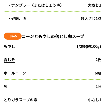
・ナンプラー〈またはしょうゆ〉
大さじ1
・砂糖、酒
各大さじ1/2
コーンともやしの落とし卵スープ
汁もの
もやし
1/2袋(約100g)
青じそ
2枚
ホールコーン
60g
卵
2個
とりガラスープの素
小さじ1