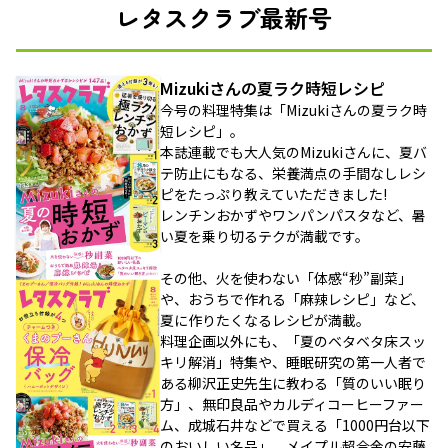
レタスクラブ最新号
Mizukiさんの夏ラク時短レシピ
今号の料理特集は「Mizukiさんの夏ラク時
短レシピ」。
本誌連載でも大人気のMizukiさんに、夏バ
テ防止にもなる、栄養満点の手間なしレシ
ピをたっぷり教えていただきました!
レンチンおかずやワンパンパスタなど、暑
い夏を乗り切るテクが満載です。
その他、火を使わない「体感“秒”副菜」
や、おうちで作れる「麻辣レシピ」など、
夏に作りたくなるレシピが満載。
料理企画以外にも、「夏のベタベタ床スッ
キリ解消」特集や、睡眠研究の第一人者で
ある柳沢正史先生に教わる「質のいい眠り
方」、無印良品やカルディコーヒーファー
ム、成城石井などで買える「1000円台以下
のおいしい名品」、メイプル超合金の安藤