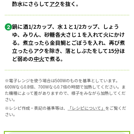
酢水にさらして
アク
を抜く。
鍋に酒1/2カップ、水１と1/2カップ、しょう
2
ゆ、みりん、砂糖各大さじ１を入れて火にかけ
る。煮立ったら金目鯛とごぼうを入れ、再び煮
立ったらアクを除き、落としぶたをして15分ほ
ど弱めの
中火
で煮る。
※電子レンジを使う場合は500Wのものを基準としています。
600Wなら0.8倍、700Wなら0.7倍の時間で加熱してください。ま
た機種によって差がありますので、様子をみながら加熱してくだ
さい。
※レシピ作成・表記の基準等は、
「レシピについて」
をご覧くだ
さい。