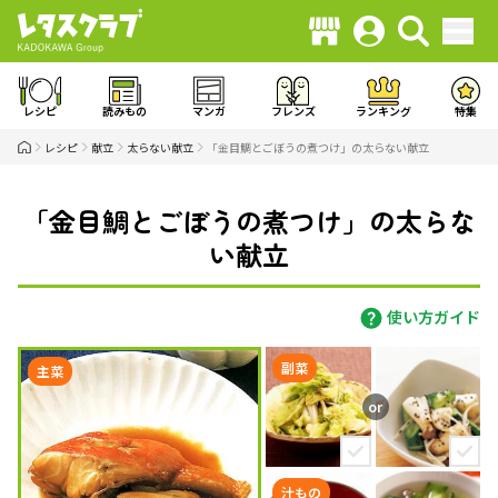
レシピ
読みもの
マンガ
フレンズ
ランキング
特集
レシピ
献立
太らない献立
「金目鯛とごぼうの煮つけ」の太らない献立
「金目鯛とごぼうの煮つけ」の太らな
い献立
使い方ガイド
副菜
主菜
汁もの