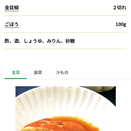
金目鯛
２切れ
ごぼう
100g
酢、酒、しょうゆ、みりん、砂糖
主菜
副菜
汁もの