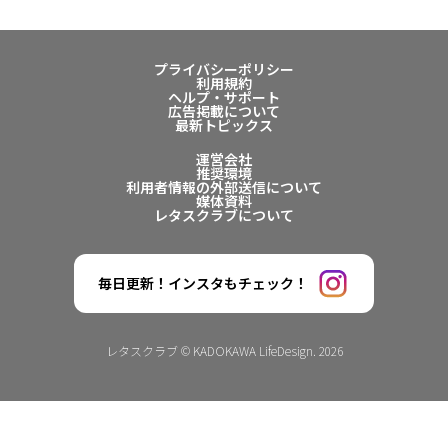
プライバシーポリシー
利用規約
ヘルプ・サポート
広告掲載について
最新トピックス
運営会社
推奨環境
利用者情報の外部送信について
媒体資料
レタスクラブについて
毎日更新！インスタもチェック！
レタスクラブ © KADOKAWA LifeDesign. 2026