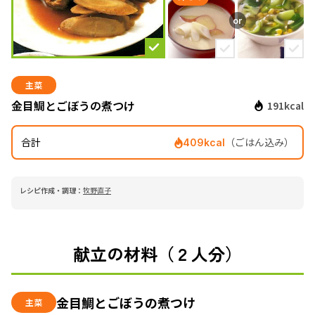
主菜
金目鯛とごぼうの煮つけ
191kcal
合計
（ごはん込み）
409kcal
レシピ作成・調理：
牧野直子
献立の材料（２人分）
金目鯛とごぼうの煮つけ
主菜