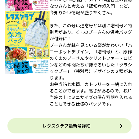
なつさんと考える「認知症超入門」など、
今知りたい情報が盛りだくさん。
また、この号は通常号とは別に増刊号と特
別号があり、くまのプーさんの保冷バッグ
が付録に！
プーさんが蜂を見ている姿がかわいい「ハ
ニーポットデザイン」（増刊号）と、原作
のくまのプーさんやクリストファー・ロビ
ンなどの仲間たちが勢ぞろいした「クラシ
ックプー」（特別号）デザインの２種があ
ります。
お弁当箱と水筒、カトラリーを一緒に入れ
ることができます。高さがあるので、お弁
当箱の上にミニサイズの保存容器を入れる
こともできる仕様のバッグです。
レタスクラブ最新号詳細