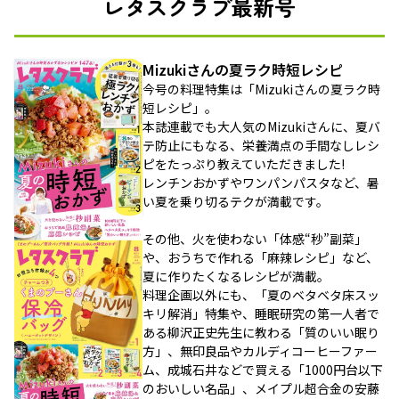
レタスクラブ最新号
Mizukiさんの夏ラク時短レシピ
今号の料理特集は「Mizukiさんの夏ラク時
短レシピ」。
本誌連載でも大人気のMizukiさんに、夏バ
テ防止にもなる、栄養満点の手間なしレシ
ピをたっぷり教えていただきました!
レンチンおかずやワンパンパスタなど、暑
い夏を乗り切るテクが満載です。
その他、火を使わない「体感“秒”副菜」
や、おうちで作れる「麻辣レシピ」など、
夏に作りたくなるレシピが満載。
料理企画以外にも、「夏のベタベタ床スッ
キリ解消」特集や、睡眠研究の第一人者で
ある柳沢正史先生に教わる「質のいい眠り
方」、無印良品やカルディコーヒーファー
ム、成城石井などで買える「1000円台以下
のおいしい名品」、メイプル超合金の安藤