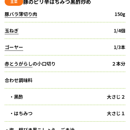
豚のピリ辛はちみつ黒酢炒め
主菜
豚バラ薄切り肉
150g
玉ねぎ
1/4個
ゴーヤー
1/3本
赤とうがらし
の小口切り
２本分
合わせ調味料
・黒酢
大さじ２
・はちみつ
大さじ１
・塩、粗びき黒こしょう、ごま油