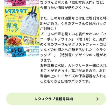
なつさんと考える「認知症超入門」など、
今知りたい情報が盛りだくさん。
また、この号は通常号とは別に増刊号と特
別号があり、くまのプーさんの保冷バッグ
が付録に！
プーさんが蜂を見ている姿がかわいい「ハ
ニーポットデザイン」（増刊号）と、原作
のくまのプーさんやクリストファー・ロビ
ンなどの仲間たちが勢ぞろいした「クラシ
ックプー」（特別号）デザインの２種があ
ります。
お弁当箱と水筒、カトラリーを一緒に入れ
ることができます。高さがあるので、お弁
当箱の上にミニサイズの保存容器を入れる
こともできる仕様のバッグです。
レタスクラブ最新号詳細