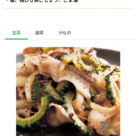
主菜
副菜
汁もの