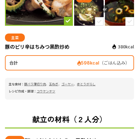
主菜
豚のピリ辛はちみつ黒酢炒め
380kcal
合計
（ごはん込み）
598kcal
主な食材：
豚バラ薄切り肉
、
玉ねぎ
、
ゴーヤー
、
赤とうがらし
レシピ作成・調理：
コウケンテツ
献立の材料（２人分）