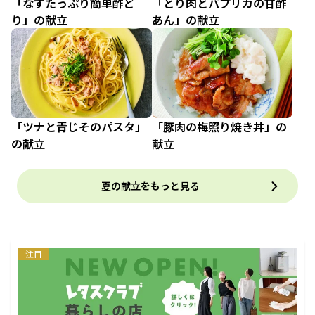
「なすたっぷり簡単酢ど
「とり肉とパプリカの甘酢
り」の献立
あん」の献立
「ツナと青じそのパスタ」
「豚肉の梅照り焼き丼」の
の献立
献立
夏の献立をもっと見る
注目