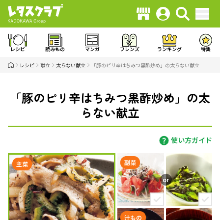
レシピ
読みもの
マンガ
フレンズ
ランキング
特集
レシピ
献立
太らない献立
「豚のピリ辛はちみつ黒酢炒め」の太らない献立
「豚のピリ辛はちみつ黒酢炒め」の太
らない献立
使い方ガイド
副菜
主菜
汁もの