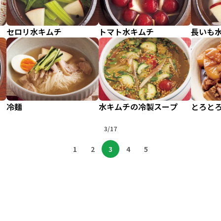
セロリ水キムチ
トマト水キムチ
長いも
冷麺
水キムチの冷製スープ
とろと
3/17
1
2
3
4
5