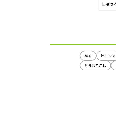
レタス
なす
ピーマン
とうもろこし