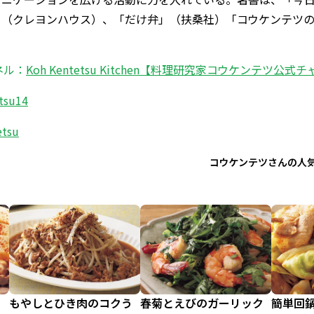
（クレヨンハウス）、「だけ弁」（扶桑社）「コウケンテツの
ネル：
Koh Kentetsu Kitchen【料理研究家コウケンテツ公式
tsu14
etsu
コウケンテツさんの人
もやしとひき肉のコクう
春菊とえびのガーリック
簡単回鍋