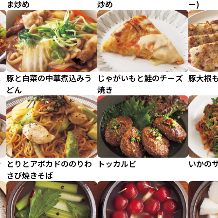
ま炒め
炒め
ー)
ス
豚と白菜の中華煮込みう
じゃがいもと鮭のチーズ
豚大根
どん
焼き
チ
とりとアボカドののりわ
トッカルビ
いかの
さび焼きそば