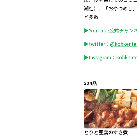
潮社）、「おやつめし」
ど多数。
▶YouTube公式チャン
▶twitter：
@kohkente
▶Instagram：
kohkent
324品
とりと豆腐のすき煮