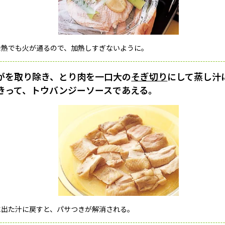
余熱でも火が通るので、加熱しすぎないように。
がを取り除き、とり肉を一口大の
そぎ切り
にして蒸し汁
きって、トウバンジーソースであえる。
に出た汁に戻すと、パサつきが解消される。