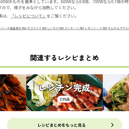
0Wのものを基準としています。600Wなら0.8倍、700Wなら0.7倍
すので、様子をみながら加熱してください。
等は、
「レシピについて」
をご覧ください。
ンジー
#
塩釜焼き 肉
#
タコライス 肉
#
しいたけ 肉
#
ズッキーニ 肉
#
レモンソース 肉
#
サムギョプサル 
関連するレシピまとめ
レンチン完成
235品
レシピまとめをもっと見る