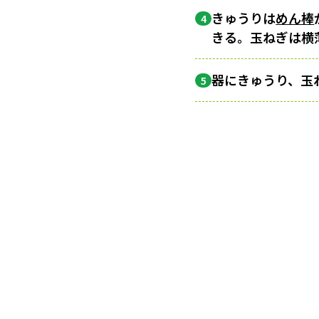
きゅうりは
めん棒
4
きる。玉ねぎは横
器にきゅうり、玉
5