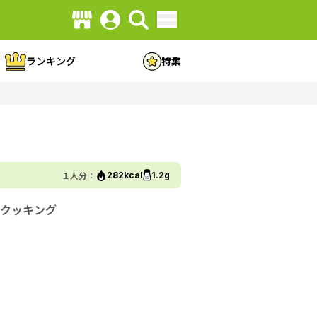
ランキング
特集
１人分：
282kcal
1.2g
クッキング