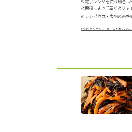
※電子レンジを使う場合は50
た機種によって差がありま
※レシピ作成・表記の基準
#
たれ バンバンジー
#
ごまだれ バンバ