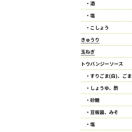
・酒
・塩
・こしょう
きゅうり
玉ねぎ
トウバンジーソース
・すりごま(白)、ごま
・しょうゆ、酢
・砂糖
・豆板醤、みそ
・塩