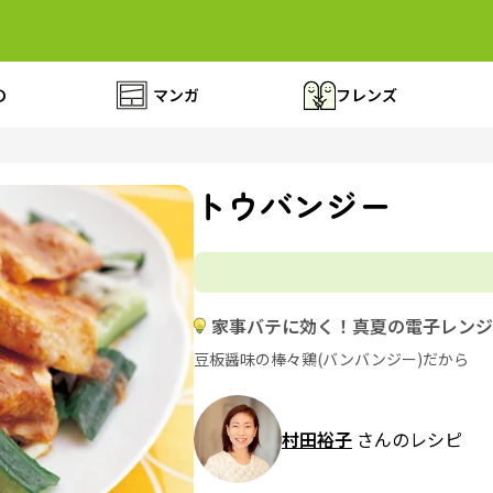
の
マンガ
フレンズ
トウバンジー
家事バテに効く！真夏の電子レンジ
豆板醤味の棒々鶏(バンバンジー)だから
村田裕子
さんのレシピ