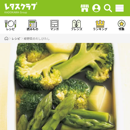
レシピ
読みもの
マンガ
フレンズ
ランキング
特集
レシピ
緑野菜のだしびたし