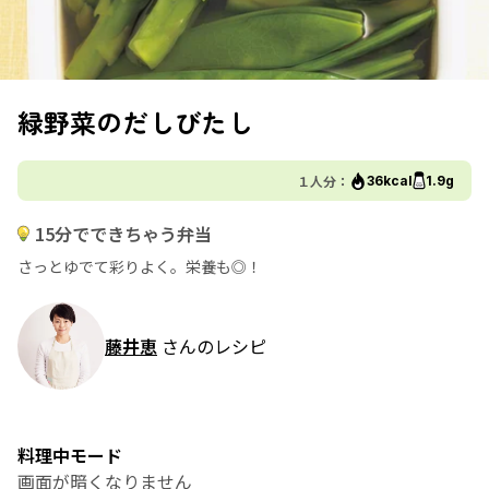
緑野菜のだしびたし
１人分：
36kcal
1.9g
15分でできちゃう弁当
さっとゆでて彩りよく。栄養も◎！
藤井恵
さんのレシピ
料理中モード
画面が暗くなりません