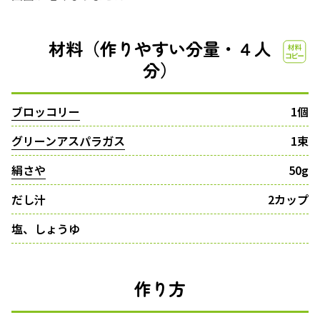
材料（作りやすい分量・４人
分）
ブロッコリー
1個
グリーンアスパラガス
1束
絹さや
50g
だし汁
2カップ
塩、しょうゆ
作り方