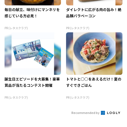
毎日の献立、味付けにマンネリを
ダイレクトに広がる肉の旨み！絶
感じている方必見！
品豚バラベーコン
PR (レタスクラブ)
PR (レタスクラブ)
誕生日エピソードを大募集！豪華
トマトと○○をあえるだけ！夏の
賞品が当たるコンテスト開催
すぐできごはん
PR (レタスクラブ)
PR (レタスクラブ)
Recommended by