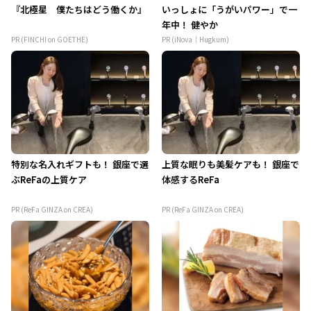
『北極星 僕たちはどう働くか』
いっしょに「うがいパワー」で一
年中！ 健やか
PR (FINCHI on GOETHE)
PR (iNova｜Hugkum)
特別な名入れギフトも！ 銀座で選
上質な眠りも美髪ケアも！ 銀座で
ぶReFaの上質ケア
体感するReFa
PR (ReFa GINZA on CREA)
PR (ReFa GINZA on CREA)