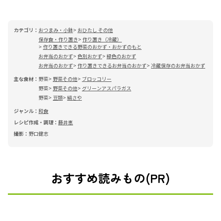
カテゴリ：
おつまみ・小鉢
おひたし その他
保存食・作り置き
作り置き（冷蔵）
作り置きできる野菜のおかず・おかずのもと
お弁当のおかず
色別おかず
緑色のおかず
お弁当のおかず
作り置きできるお弁当のおかず
冷蔵保存のお弁当おかず
主な食材：
野菜
野菜その他
ブロッコリー
野菜
野菜その他
グリーンアスパラガス
野菜
豆類
絹さや
ジャンル：
和食
レシピ作成・調理：
藤井恵
撮影：
野口健志
おすすめ読みもの(PR)