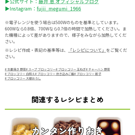
▶公式サイト：
藤井 恵 オフィシャルブログ
▶Instagram：
fujii_megumi_1966
※電子レンジを使う場合は500Wのものを基準としています。
600Wなら0.8倍、700Wなら0.7倍の時間で加熱してください。ま
た機種によって差がありますので、様子をみながら加熱してくだ
さい。
※レシピ作成・表記の基準等は、
「レシピについて」
をご覧くだ
さい。
#
生姜焼き 野菜
#
スープ ブロッコリー
#
ブロッコリー 玉ねぎ
#
チャーハン 野菜
#
ブロッコリー 白和え
#
ブロッコリー 炊き込みご飯
#
ブロッコリー 餃子
#
ブロッコリー 大根おろし
関連するレシピまとめ
カンタン作りおき