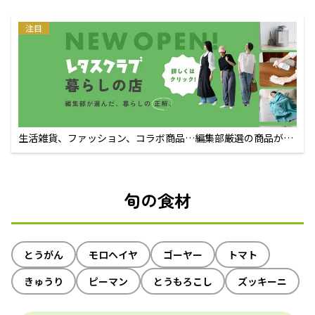
注目
生活雑貨、ファッション、コラボ商品…編集部厳選の商品が買
えるECサイト
旬の食材
とうがん
モロヘイヤ
ゴーヤー
トマト
きゅうり
ピーマン
とうもろこし
ズッキーニ