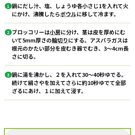
鍋にだし汁、塩、しょうゆ各小さじ1を入れて火
1
にかけ、沸騰したら
ボウル
に移して冷ます。
ブロッコリーは
小房
に分け、茎は皮を厚めにむ
2
いて5mm厚さの
輪切り
にする。アスパラガスは
根元のかたい部分を皮むき器でむき、3〜4cm長
さに切る。
鍋に湯を沸かし、２を入れて30〜40秒ゆでる。
3
続けて絹さやを加えてさらに約10秒ゆでて全部
ざるにあけ、１に加えて浸す。