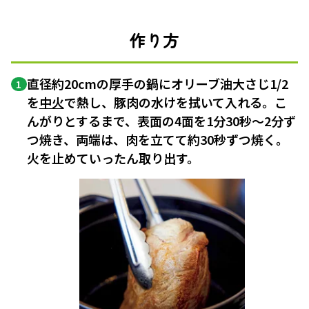
作り方
直径約20cmの厚手の鍋にオリーブ油大さじ1/2
1
を
中火
で熱し、豚肉の水けを拭いて入れる。こ
んがりとするまで、表面の4面を1分30秒～2分ず
つ焼き、両端は、肉を立てて約30秒ずつ焼く。
火を止めていったん取り出す。