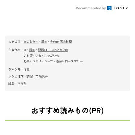
Recommended by
カテゴリ：
肉のおかず
豚肉
その他 豚肉料理
主な食材：
肉
豚肉
豚肩ロースかたまり肉
いも類
いも
じゃがいも
野菜
パセリ・ハーブ・香菜
ローズマリー
ジャンル：
洋食
レシピ作成・調理：
市瀬悦子
撮影：
木村拓
おすすめ読みもの(PR)