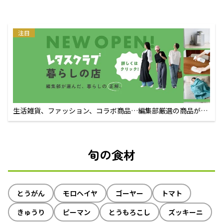
注目
生活雑貨、ファッション、コラボ商品…編集部厳選の商品が買
えるECサイト
旬の食材
とうがん
モロヘイヤ
ゴーヤー
トマト
きゅうり
ピーマン
とうもろこし
ズッキーニ