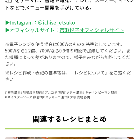
理」をテーマに、書籍や雑誌、テレビ、メーカー、イベン
トなどでメニュー開発を手がけている。
▶Instagram：
＠ichise_etsuko
▶オフィシャルサイト：
市瀬悦子オフィシャルサイト
※電子レンジを使う場合は600Wのものを基準としています。
500Wなら1.2倍、700Wなら0.9倍の時間で加熱してください。ま
た機種によって差がありますので、様子をみながら加熱してくだ
さい。
※レシピ作成・表記の基準等は、
「レシピについて」
をご覧くだ
さい。
#
春雨 豚肉
#
味噌焼き 豚肉
#
プルコギ 豚肉
#
ソテー 豚肉
#
キャベツ ピーマン 豚肉
#
オイスターソース 卵 豚肉
#
ズッキーニ 豚肉
#
大根 煮物 豚肉
関連するレシピまとめ