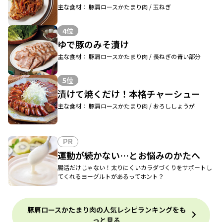
主な食材： 豚肩ロースかたまり肉 / 玉ねぎ
4位
ゆで豚のみそ漬け
主な食材： 豚肩ロースかたまり肉 / 長ねぎの青い部分
5位
漬けて焼くだけ！本格チャーシュー
主な食材： 豚肩ロースかたまり肉 / おろししょうが
PR
運動が続かない…とお悩みのかたへ
腸活だけじゃない！太りにくいカラダづくりをサポートし
てくれるヨーグルトがあるってホント？
豚肩ロースかたまり肉の人気レシピランキングをも
っと見る