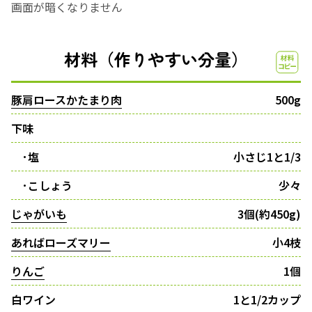
画面が暗くなりません
材料（作りやすい分量）
豚肩ロースかたまり肉
500g
下味
･塩
小さじ1と1/3
･こしょう
少々
じゃがいも
3個(約450g)
あればローズマリー
小4枝
りんご
1個
白ワイン
1と1/2カップ