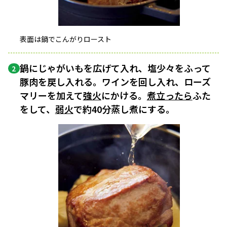
表面は鍋でこんがりロースト
鍋にじゃがいもを広げて入れ、塩少々をふって
2
豚肉を戻し入れる。ワインを回し入れ、ローズ
マリーを加えて
強火
にかける。
煮立ったら
ふた
をして、
弱火
で約40分蒸し煮にする。