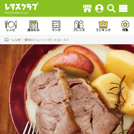
レシピ
読みもの
マンガ
フレンズ
ランキング
特集
レシピ
豚肉のジューシーポットロースト