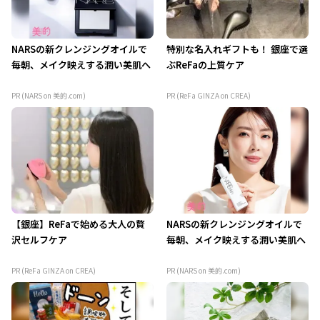
NARSの新クレンジングオイルで
特別な名入れギフトも！ 銀座で選
毎朝、メイク映えする潤い美肌へ
ぶReFaの上質ケア
PR (NARS on 美的.com)
PR (ReFa GINZA on CREA)
【銀座】ReFaで始める大人の贅
NARSの新クレンジングオイルで
沢セルフケア
毎朝、メイク映えする潤い美肌へ
PR (ReFa GINZA on CREA)
PR (NARS on 美的.com)