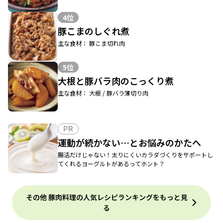
4位
豚こまのしぐれ煮
主な食材： 豚こま切れ肉
5位
大根と豚バラ肉のこっくり煮
主な食材： 大根 / 豚バラ薄切り肉
PR
運動が続かない…とお悩みのかたへ
腸活だけじゃない！太りにくいカラダづくりをサポートし
てくれるヨーグルトがあるってホント？
その他 豚肉料理の人気レシピランキングをもっと見
る