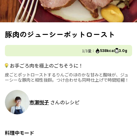
豚肉のジューシーポットロースト
1/3量：
538kcal
3.0g
お手ごろ肉を極上のごちそうに！
皮ごとポットローストするりんごのほのかな甘みと酸味が、ジュ
ーシーな豚肉と相性抜群。つけ合わせも同時仕上げで時間短縮！
市瀬悦子
さんのレシピ
料理中モード