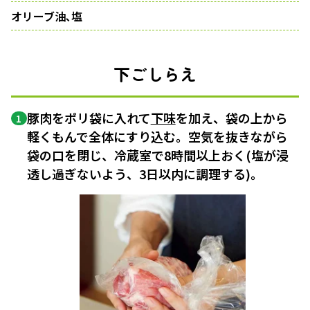
オリーブ油､塩
下ごしらえ
豚肉をポリ袋に入れて
下味
を加え、袋の上から
1
軽くもんで全体にすり込む。空気を抜きながら
袋の口を閉じ、冷蔵室で8時間以上おく(塩が浸
透し過ぎないよう、3日以内に調理する)。