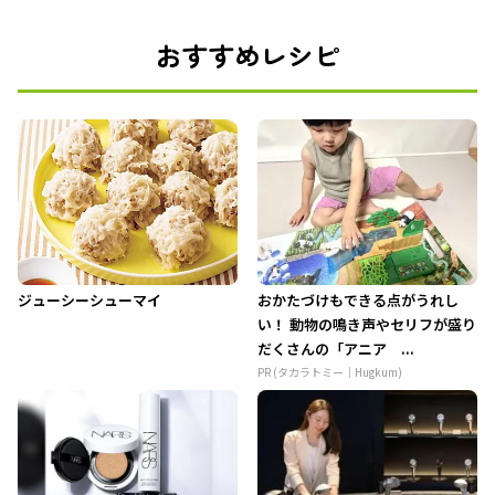
おすすめレシピ
ジューシーシューマイ
おかたづけもできる点がうれし
い！ 動物の鳴き声やセリフが盛り
だくさんの「アニア ...
PR (タカラトミー｜Hugkum)