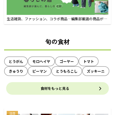
生活雑貨、ファッション、コラボ商品…編集部厳選の商品が買
えるECサイト
旬の食材
とうがん
モロヘイヤ
ゴーヤー
トマト
きゅうり
ピーマン
とうもろこし
ズッキーニ
食材をもっと見る
注目