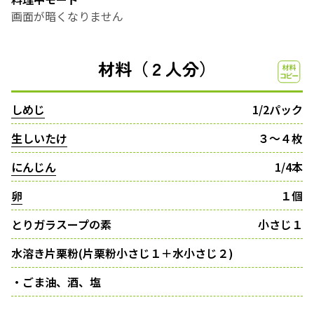
画面が暗くなりません
材料（２人分）
しめじ
1/2パック
生しいたけ
３〜４枚
にんじん
1/4本
卵
１個
とりガラスープの素
小さじ１
水溶き片栗粉(片栗粉小さじ１＋水小さじ２)
・ごま油、酒、塩