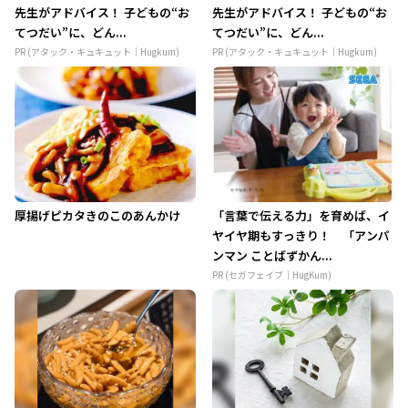
先生がアドバイス！ 子どもの“お
先生がアドバイス！ 子どもの“お
てつだい”に、どん...
てつだい”に、どん...
PR (アタック・キュキュット｜Hugkum)
PR (アタック・キュキュット｜Hugkum)
厚揚げピカタきのこのあんかけ
「言葉で伝える力」を育めば、イ
ヤイヤ期もすっきり！ 「アンパ
ンマン ことばずかん...
PR (セガフェイブ｜HugKum)