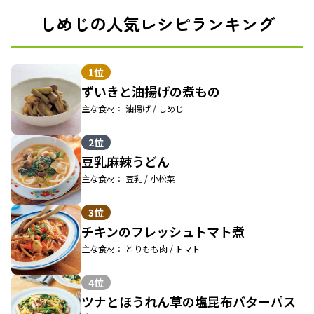
しめじの人気レシピランキング
1位
ずいきと油揚げの煮もの
主な食材： 油揚げ / しめじ
2位
豆乳麻辣うどん
主な食材： 豆乳 / 小松菜
3位
チキンのフレッシュトマト煮
主な食材： とりもも肉 / トマト
4位
ツナとほうれん草の塩昆布バターパス