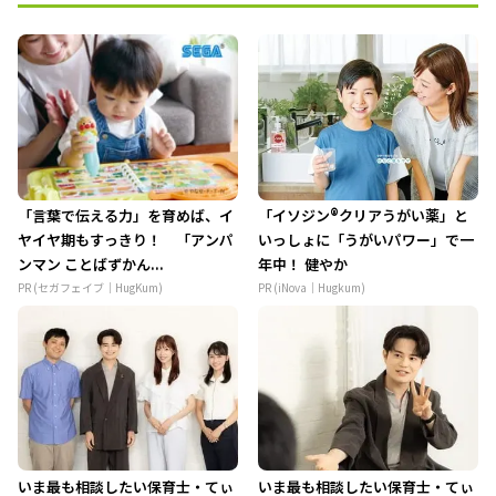
「言葉で伝える力」を育めば、イ
「イソジン®クリアうがい薬」と
ヤイヤ期もすっきり！ 「アンパ
いっしょに「うがいパワー」で一
ンマン ことばずかん...
年中！ 健やか
PR (セガフェイブ｜HugKum)
PR (iNova｜Hugkum)
いま最も相談したい保育士・てぃ
いま最も相談したい保育士・てぃ