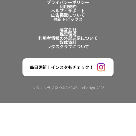
プライバシーポリシー
利用規約
ヘルプ・サポート
広告掲載について
最新トピックス
運営会社
推奨環境
利用者情報の外部送信について
媒体資料
レタスクラブについて
毎日更新！インスタもチェック！
レタスクラブ © KADOKAWA LifeDesign. 2026