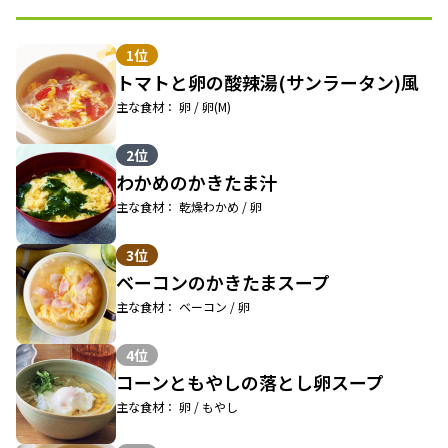
1位
トマトと卵の酸辣湯(サンラータン)風
主な食材： 卵 / 卵(M)
2位
わかめのかきたま汁
主な食材： 乾燥わかめ / 卵
3位
ベーコンのかきたまスープ
主な食材： ベーコン / 卵
4位
コーンともやしの落とし卵スープ
主な食材： 卵 / もやし