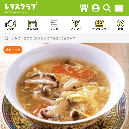
レシピ
読みもの
マンガ
フレンズ
ランキング
特集
レシピ
きのことにんじんの中華風かき玉スープ
時短でラク