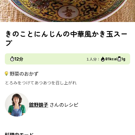
きのことにんじんの中華風かき玉スー
プ
12分
１人分：
81kcal
1g
野菜のおかず
とろみをつけてあつあつを召し上がれ
舘野鏡子
さんのレシピ
料理中モード