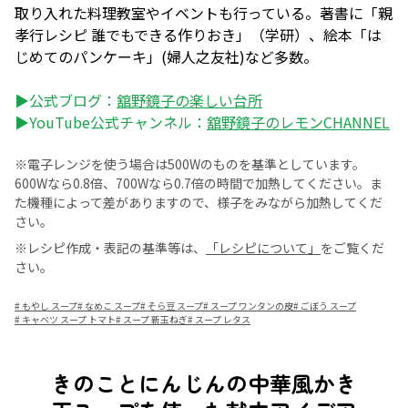
取り入れた料理教室やイベントも行っている。著書に「親
孝行レシピ 誰でもできる作りおき」（学研）、絵本「は
じめてのパンケーキ」(婦人之友社)など多数。
▶公式ブログ：
舘野鏡子の楽しい台所
▶YouTube公式チャンネル：
舘野鏡子のレモンCHANNEL
※電子レンジを使う場合は500Wのものを基準としています。
600Wなら0.8倍、700Wなら0.7倍の時間で加熱してください。ま
た機種によって差がありますので、様子をみながら加熱してくだ
さい。
※レシピ作成・表記の基準等は、
「レシピについて」
をご覧くだ
さい。
#
もやし スープ
#
なめこ スープ
#
そら豆 スープ
#
スープ ワンタンの皮
#
ごぼう スープ
#
キャベツ スープ トマト
#
スープ 新玉ねぎ
#
スープ レタス
きのことにんじんの中華風かき