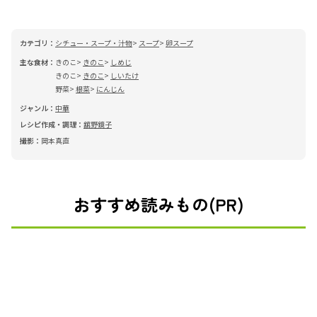
カテゴリ：
シチュー・スープ・汁物
スープ
卵スープ
主な食材：
きのこ
きのこ
しめじ
きのこ
きのこ
しいたけ
野菜
根菜
にんじん
ジャンル：
中華
レシピ作成・調理：
舘野鏡子
撮影：
岡本真直
おすすめ読みもの(PR)