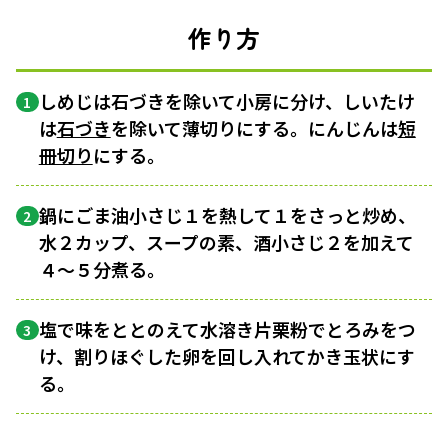
作り方
しめじは石づきを除いて小房に分け、しいたけ
1
は
石づき
を除いて薄切りにする。にんじんは
短
冊切り
にする。
鍋にごま油小さじ１を熱して１をさっと炒め、
2
水２カップ、スープの素、酒小さじ２を加えて
４〜５分煮る。
塩で味をととのえて水溶き片栗粉でとろみをつ
3
け、割りほぐした卵を回し入れてかき玉状にす
る。