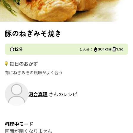
豚のねぎみそ焼き
12分
１人分：
301kcal
1.3g
毎日のおかず
肉にねぎみその風味がよく合う
河合真理
さんのレシピ
料理中モード
画面が暗くなりません