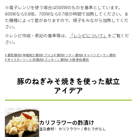
※電子レンジを使う場合は500Wのものを基準としています。
600Wなら0.8倍、700Wなら0.7倍の時間で加熱してください。ま
た機種によって差がありますので、様子をみながら加熱してくだ
さい。
※レシピ作成・表記の基準等は、
「レシピについて」
をご覧くだ
さい。
#
春雨 豚肉
#
味噌焼き 豚肉
#
プルコギ 豚肉
#
ソテー 豚肉
#
キャベツ ピーマン 豚肉
#
オイスターソース 卵 豚肉
#
ズッキーニ 豚肉
#
大根 煮物 豚肉
豚のねぎみそ焼きを使った献立
アイデア
カリフラワーの酢漬け
主な食材： カリフラワー / 赤とうがらし