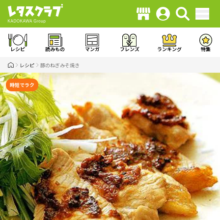
レシピ
読みもの
マンガ
フレンズ
ランキング
特集
レシピ
豚のねぎみそ焼き
時短でラク