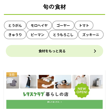
旬の食材
とうがん
モロヘイヤ
ゴーヤー
トマト
きゅうり
ピーマン
とうもろこし
ズッキーニ
食材をもっと見る
注目