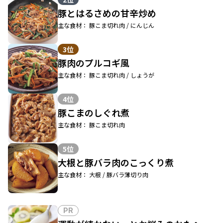
豚とはるさめの甘辛炒め
主な食材： 豚こま切れ肉 / にんじん
3位
豚肉のプルコギ風
主な食材： 豚こま切れ肉 / しょうが
4位
豚こまのしぐれ煮
主な食材： 豚こま切れ肉
5位
大根と豚バラ肉のこっくり煮
主な食材： 大根 / 豚バラ薄切り肉
PR