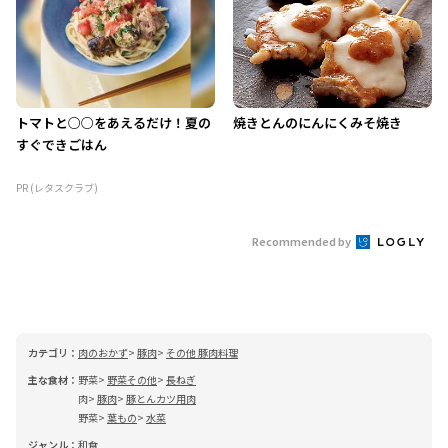
トマトと○○をあえるだけ！夏の
焼きとんのにんにくみそ焼き
すぐできごはん
PR (レタスクラブ)
Recommended by
カテゴリ：
肉のおかず
豚肉
その他 豚肉料理
主な食材：
野菜
野菜その他
長ねぎ
肉
豚肉
豚とんカツ用肉
野菜
葉もの
水菜
ジャンル：
和食