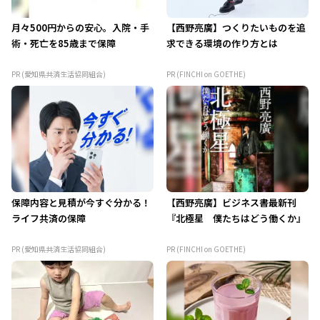
月々500円からの安心。入院・手
【西野亮廣】つくりたいものを追
術・死亡を85歳まで保障
求できる環境の作り方とは
PR (愛知県共済生活協同組合)
PR (FINCHI on GOETHE)
保障内容と見積が今すぐ分かる！
【西野亮廣】ビジネス書最新刊
ライフ共済の保障
『北極星 僕たちはどう働くか』
PR (愛知県共済生活協同組合)
PR (FINCHI on GOETHE)