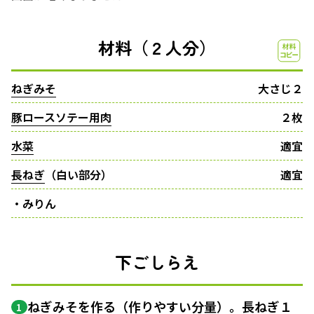
材料（２人分）
ねぎみそ
大さじ２
豚ロースソテー用肉
２枚
水菜
適宜
長ねぎ
（白い部分）
適宜
・みりん
下ごしらえ
ねぎみそを作る（作りやすい分量）。長ねぎ１
1