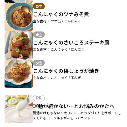
3位
こんにゃくのツナみそ煮
主な食材： ツナ缶 / こんにゃく
4位
こんにゃくのさいころステーキ風
主な食材： こんにゃく / にんにく
5位
こんにゃくの梅しょうが焼き
主な食材： こんにゃく / 玉ねぎ
PR
運動が続かない…とお悩みのかたへ
腸活だけじゃない！太りにくいカラダづくりをサポートし
てくれるヨーグルトがあるってホント？