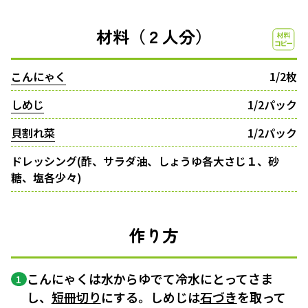
材料（２人分）
こんにゃく
1/2枚
しめじ
1/2パック
貝割れ菜
1/2パック
ドレッシング(酢、サラダ油、しょうゆ各大さじ１、砂
糖、塩各少々)
作り方
こんにゃくは水からゆでて冷水にとってさま
1
し、
短冊切り
にする。しめじは
石づき
を取って