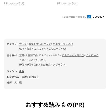
PR (レタスクラブ)
PR (レタスクラブ)
Recommended by
カテゴリ：
サラダ
野菜を使ったサラダ
野菜サラダ その他
乾物・海藻・こんにゃく
こんにゃく料理
主な食材：
豆腐･大豆加工品･こんにゃく･おから
こんにゃく・白たき
こんにゃく
きのこ
きのこ
しめじ
野菜
野菜その他
貝割れ菜・スプラウト
ジャンル：
和食
レシピ作成・調理：
葛西麗子
撮影：
大川範
おすすめ読みもの(PR)