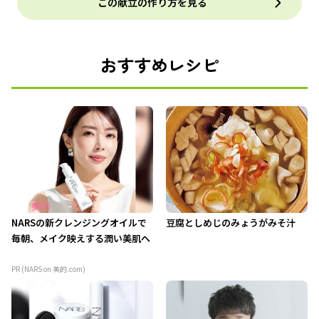
この献立の作り方を見る
おすすめレシピ
NARSの新クレンジングオイルで
豆腐としめじのみょうがみそ汁
毎朝、メイク映えする潤い美肌へ
PR (NARS on 美的.com)