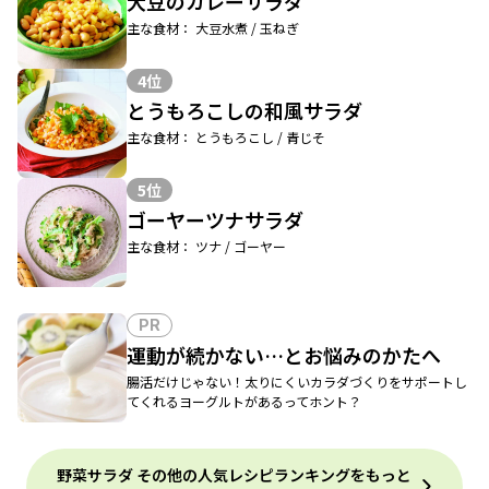
大豆のカレーサラダ
主な食材： 大豆水煮 / 玉ねぎ
4位
とうもろこしの和風サラダ
主な食材： とうもろこし / 青じそ
5位
ゴーヤーツナサラダ
主な食材： ツナ / ゴーヤー
PR
運動が続かない…とお悩みのかたへ
腸活だけじゃない！太りにくいカラダづくりをサポートし
てくれるヨーグルトがあるってホント？
野菜サラダ その他の人気レシピランキングをもっと