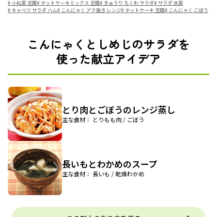
#
小松菜 豆腐
#
ホットケーキミックス 豆腐
#
きゅうり ちくわ サラダ
#
サラダ 水菜
#
キャベツ サラダ ハム
#
こんにゃく アク抜き レンジ
#
ホットケーキ 豆腐
#
こんにゃく ごぼう
こんにゃくとしめじのサラダを
使った献立アイデア
とり肉とごぼうのレンジ蒸し
主な食材： とりもも肉 / ごぼう
長いもとわかめのスープ
主な食材： 長いも / 乾燥わかめ