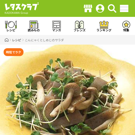
レシピ
読みもの
マンガ
フレンズ
ランキング
特集
レシピ
こんにゃくとしめじのサラダ
時短でラク