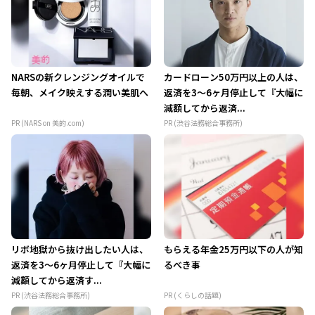
NARSの新クレンジングオイルで
カードローン50万円以上の人は、
毎朝、メイク映えする潤い美肌へ
返済を3～6ヶ月停止して『大幅に
減額してから返済...
PR (NARS on 美的.com)
PR (渋谷法務総合事務所)
リボ地獄から抜け出したい人は、
もらえる年金25万円以下の人が知
返済を3～6ヶ月停止して『大幅に
るべき事
減額してから返済す...
PR (渋谷法務総合事務所)
PR (くらしの話題)