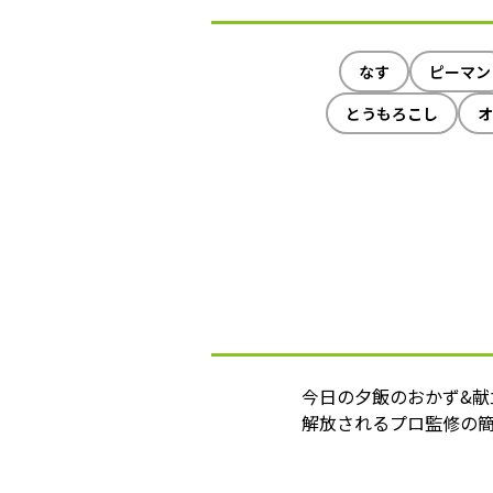
なす
ピーマン
とうもろこし
オ
今日の夕飯のおかず&
解放されるプロ監修の簡