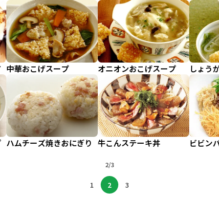
ア
中華おこげスープ
オニオンおこげスープ
しょう
プ
ハムチーズ焼きおにぎり
牛こんステーキ丼
ビビン
2/3
1
2
3