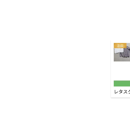
注目
レタス