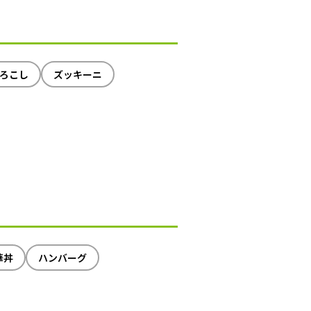
ろこし
ズッキーニ
華丼
ハンバーグ