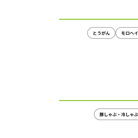
とうがん
モロヘ
豚しゃぶ・冷しゃ