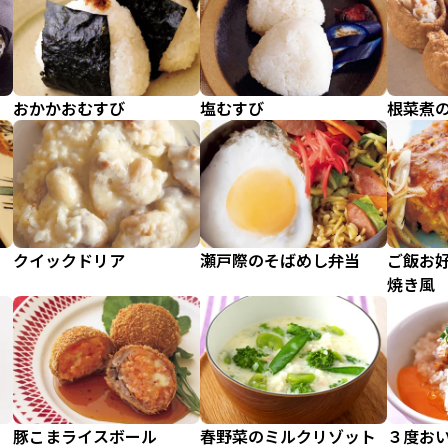
おかかおむすび
塩むすび
根菜煮
クイックドリア
瀬戸際のそばめし弁当
ご飯お
焼き風
豚こまライスボール
春野菜のミルクリゾット
３度お