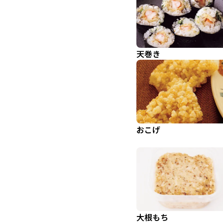
天巻き
おこげ
大根もち