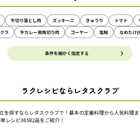
牛切り落とし肉
ズッキーニ
きゅうり
トマト
クラ
牛カレー用角切り肉
ゴーヤー
塩鮭
なめたけ(
条件を細かく指定する
ラクレシピならレタスクラブ
献立を探すならレタスクラブで！基本の定番料理から人気料理ま
単レシピ36582品をご紹介！