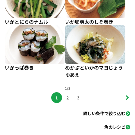
いかとにらのナムル
いか卵明太のしそ巻き
いかっぱ巻き
めかぶといかのマヨじょう
ゆあえ
1/3
1
2
3
詳しい条件で絞り込む
魚のレシピ