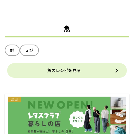
魚
鮭
えび
魚のレシピを見る
注目