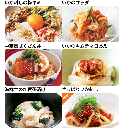
いか刺しの梅キミ
いかのサラダ
中華風ばくだん丼
いかのキムチマヨあえ
海鮮丼の加賀茶漬け
さっぱりいか刺し
ラク