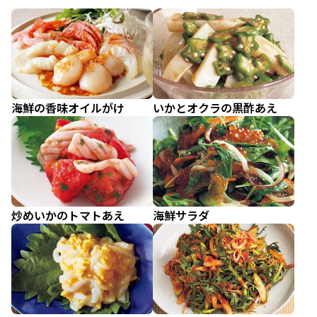
海鮮の香味オイルがけ
いかとオクラの黒酢あえ
炒めいかのトマトあえ
海鮮サラダ