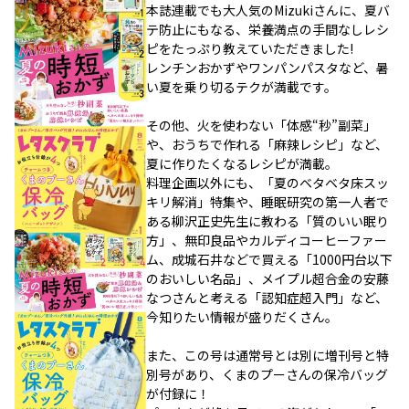
本誌連載でも大人気のMizukiさんに、夏バ
テ防止にもなる、栄養満点の手間なしレシ
ピをたっぷり教えていただきました!
レンチンおかずやワンパンパスタなど、暑
い夏を乗り切るテクが満載です。
その他、火を使わない「体感“秒”副菜」
や、おうちで作れる「麻辣レシピ」など、
夏に作りたくなるレシピが満載。
料理企画以外にも、「夏のベタベタ床スッ
キリ解消」特集や、睡眠研究の第一人者で
ある柳沢正史先生に教わる「質のいい眠り
方」、無印良品やカルディコーヒーファー
ム、成城石井などで買える「1000円台以下
のおいしい名品」、メイプル超合金の安藤
なつさんと考える「認知症超入門」など、
今知りたい情報が盛りだくさん。
また、この号は通常号とは別に増刊号と特
別号があり、くまのプーさんの保冷バッグ
が付録に！