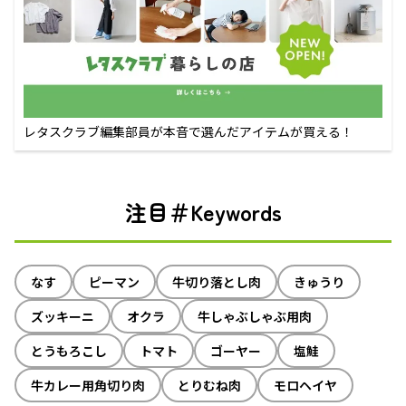
レタスクラブ編集部員が本音で選んだアイテムが買える！
注目＃Keywords
なす
ピーマン
牛切り落とし肉
きゅうり
ズッキーニ
オクラ
牛しゃぶしゃぶ用肉
とうもろこし
トマト
ゴーヤー
塩鮭
牛カレー用角切り肉
とりむね肉
モロヘイヤ