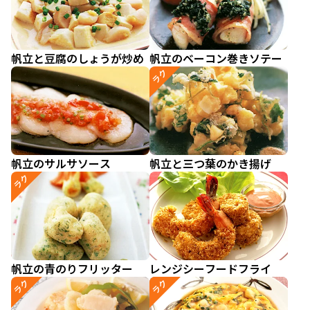
帆立と豆腐のしょうが炒め
帆立のベーコン巻きソテー
ラク
帆立のサルサソース
帆立と三つ葉のかき揚げ
ラク
帆立の青のりフリッター
レンジシーフードフライ
ラク
ラク