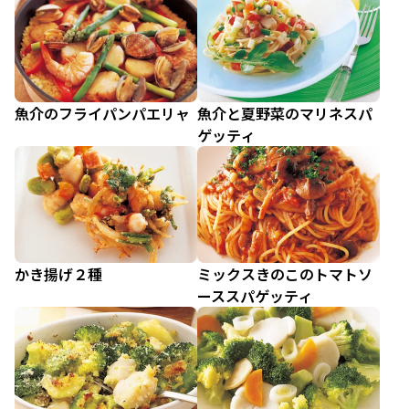
魚介のフライパンパエリャ
魚介と夏野菜のマリネスパ
ゲッティ
かき揚げ２種
ミックスきのこのトマトソ
ーススパゲッティ