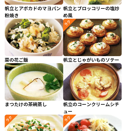
帆立とアボカドのマヨパン
帆立とブロッコリーの塩炒
粉焼き
め風
ラク
菜の花ご飯
帆立とじゃがいものソテー
まつたけの茶碗蒸し
帆立のコーンクリームシチ
ュー
ラク
ラク