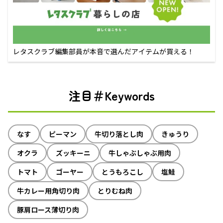
レタスクラブ編集部員が本音で選んだアイテムが買える！
注目＃Keywords
なす
ピーマン
牛切り落とし肉
きゅうり
オクラ
ズッキーニ
牛しゃぶしゃぶ用肉
トマト
ゴーヤー
とうもろこし
塩鮭
牛カレー用角切り肉
とりむね肉
豚肩ロース薄切り肉