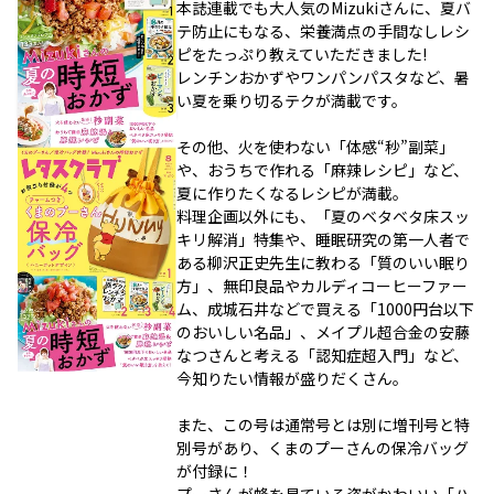
本誌連載でも大人気のMizukiさんに、夏バ
テ防止にもなる、栄養満点の手間なしレシ
ピをたっぷり教えていただきました!
レンチンおかずやワンパンパスタなど、暑
い夏を乗り切るテクが満載です。
その他、火を使わない「体感“秒”副菜」
や、おうちで作れる「麻辣レシピ」など、
夏に作りたくなるレシピが満載。
料理企画以外にも、「夏のベタベタ床スッ
キリ解消」特集や、睡眠研究の第一人者で
ある柳沢正史先生に教わる「質のいい眠り
方」、無印良品やカルディコーヒーファー
ム、成城石井などで買える「1000円台以下
のおいしい名品」、メイプル超合金の安藤
なつさんと考える「認知症超入門」など、
今知りたい情報が盛りだくさん。
また、この号は通常号とは別に増刊号と特
別号があり、くまのプーさんの保冷バッグ
が付録に！