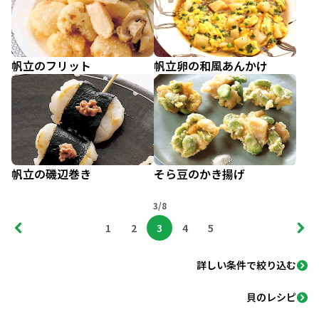
帆立のフリット
帆立卵の和風あんかけ
帆立の磯辺巻き
そら豆のかき揚げ
3/8
1
2
3
4
5
詳しい条件で絞り込む
貝のレシピ