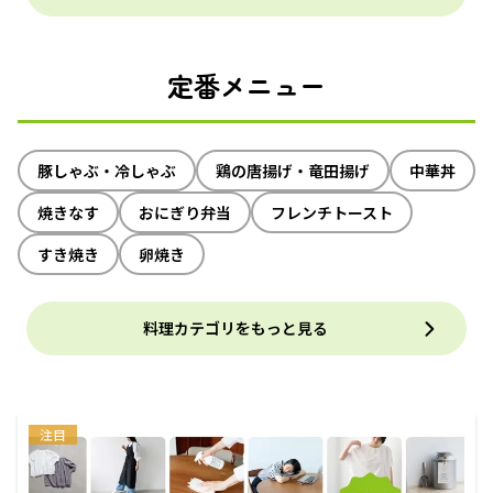
定番メニュー
豚しゃぶ・冷しゃぶ
鶏の唐揚げ・竜田揚げ
中華丼
焼きなす
おにぎり弁当
フレンチトースト
すき焼き
卵焼き
料理カテゴリをもっと見る
注目