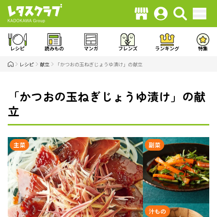
レシピ
読みもの
マンガ
フレンズ
ランキング
特集
レシピ
献立
「かつおの玉ねぎじょうゆ漬け」の献立
「かつおの玉ねぎじょうゆ漬け」の献
立
主菜
副菜
汁もの