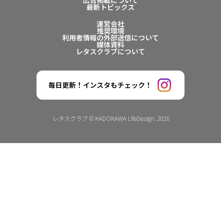
最新トピックス
運営会社
推奨環境
利用者情報の外部送信について
媒体資料
レタスクラブについて
毎日更新！インスタもチェック！
レタスクラブ © KADOKAWA LifeDesign. 2026