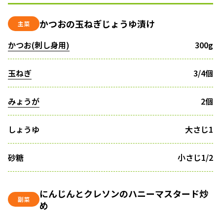
かつおの玉ねぎじょうゆ漬け
主菜
かつお(刺し身用)
300g
玉ねぎ
3/4個
みょうが
2個
しょうゆ
大さじ1
砂糖
小さじ1/2
にんじんとクレソンのハニーマスタード炒
副菜
め