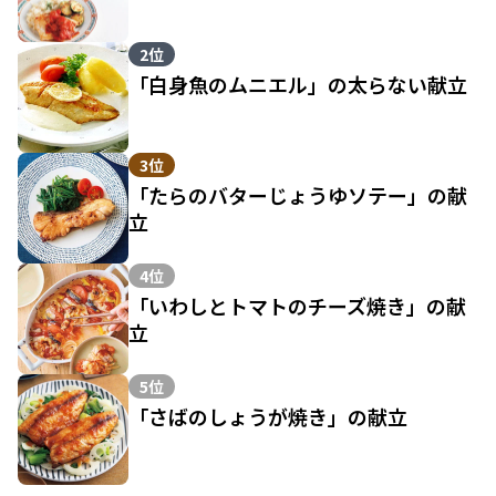
2位
「白身魚のムニエル」の太らない献立
3位
「たらのバターじょうゆソテー」の献
立
4位
「いわしとトマトのチーズ焼き」の献
立
5位
「さばのしょうが焼き」の献立