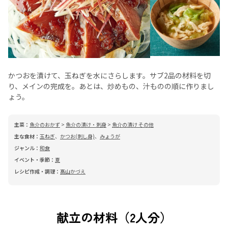
かつおを漬けて、玉ねぎを水にさらします。サブ2品の材料を切
り、メインの完成を。あとは、炒めもの、汁ものの順に作りまし
ょう。
主菜：
魚介のおかず
>
魚介の漬け・刺身
>
魚介の漬け その他
主な食材：
玉ねぎ
、
かつお(刺し身)
、
みょうが
ジャンル：
和食
イベント・季節：
夏
レシピ作成・調理：
髙山かづえ
献立の材料（2人分）