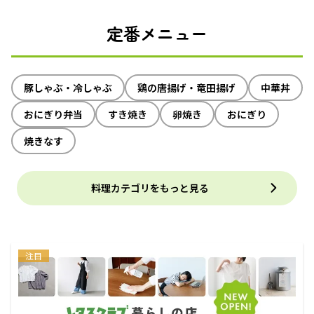
定番メニュー
豚しゃぶ・冷しゃぶ
鶏の唐揚げ・竜田揚げ
中華丼
おにぎり弁当
すき焼き
卵焼き
おにぎり
焼きなす
料理カテゴリをもっと見る
注目