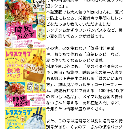
短レシピ」。
本誌連載でも大人気のMizukiさんに、夏バ
テ防止にもなる、栄養満点の手間なしレシ
ピをたっぷり教えていただきました!
レンチンおかずやワンパンパスタなど、暑
い夏を乗り切るテクが満載です。
その他、火を使わない「体感“秒”副菜」
や、おうちで作れる「麻辣レシピ」など、
夏に作りたくなるレシピが満載。
料理企画以外にも、「夏のベタベタ床スッ
キリ解消」特集や、睡眠研究の第一人者で
ある柳沢正史先生に教わる「質のいい眠り
方」、無印良品やカルディコーヒーファー
ム、成城石井などで買える「1000円台以下
のおいしい名品」、メイプル超合金の安藤
なつさんと考える「認知症超入門」など、
今知りたい情報が盛りだくさん。
また、この号は通常号とは別に増刊号と特
別号があり、くまのプーさんの保冷バッグ