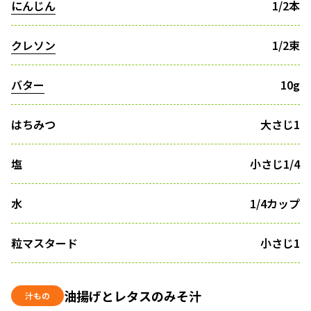
にんじん
1/2本
クレソン
1/2束
バター
10g
はちみつ
大さじ1
塩
小さじ1/4
水
1/4カップ
粒マスタード
小さじ1
油揚げとレタスのみそ汁
汁もの