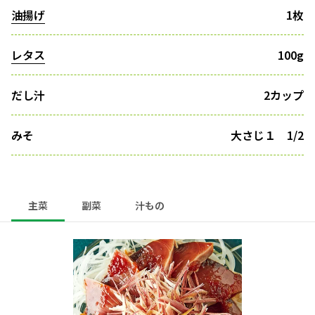
油揚げ
1枚
レタス
100g
だし汁
2カップ
みそ
大さじ１ 1/2
主菜
副菜
汁もの