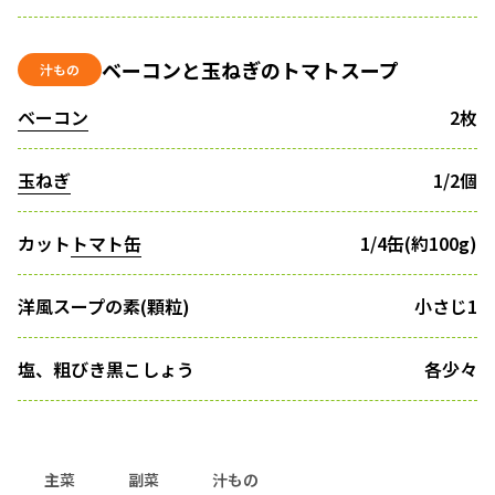
ベーコンと玉ねぎのトマトスープ
汁もの
ベーコン
2枚
玉ねぎ
1/2個
カット
トマト缶
1/4缶(約100g)
洋風スープの素(顆粒)
小さじ1
塩、粗びき黒こしょう
各少々
主菜
副菜
汁もの