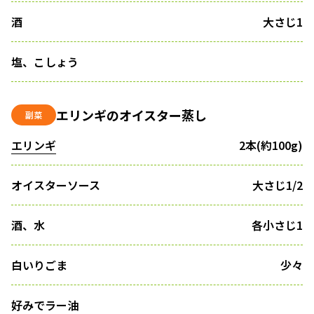
酒
大さじ1
塩、こしょう
エリンギのオイスター蒸し
副菜
エリンギ
2本(約100g)
オイスターソース
大さじ1/2
酒、水
各小さじ1
白いりごま
少々
好みでラー油