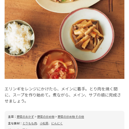
エリンギをレンジにかけたら、メインに着手。とり肉を焼く間
に、スープを作り始めて。煮ながら、メイン、サブの順に完成さ
せましょう。
主菜：
野菜のおかず
>
野菜の炒め物
>
野菜の炒め物 その他
主な食材：
とりもも肉
、
小松菜
、
にんにく