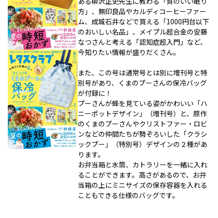
ある柳沢正史先生に教わる「質のいい眠り
方」、無印良品やカルディコーヒーファー
ム、成城石井などで買える「1000円台以下
のおいしい名品」、メイプル超合金の安藤
なつさんと考える「認知症超入門」など、
今知りたい情報が盛りだくさん。
また、この号は通常号とは別に増刊号と特
別号があり、くまのプーさんの保冷バッグ
が付録に！
プーさんが蜂を見ている姿がかわいい「ハ
ニーポットデザイン」（増刊号）と、原作
のくまのプーさんやクリストファー・ロビ
ンなどの仲間たちが勢ぞろいした「クラシ
ックプー」（特別号）デザインの２種があ
ります。
お弁当箱と水筒、カトラリーを一緒に入れ
ることができます。高さがあるので、お弁
当箱の上にミニサイズの保存容器を入れる
こともできる仕様のバッグです。