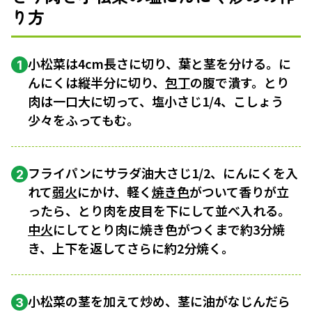
り方
小松菜は4cm長さに切り、葉と茎を分ける。に
1
んにくは縦半分に切り、
包丁
の腹で潰す。とり
肉は一口大に切って、塩小さじ1/4、こしょう
少々をふってもむ。
フライパンにサラダ油大さじ1/2、にんにくを入
2
れて
弱火
にかけ、軽く
焼き色
がついて香りが立
ったら、とり肉を皮目を下にして並べ入れる。
中火
にしてとり肉に焼き色がつくまで約3分焼
き、上下を返してさらに約2分焼く。
小松菜の茎を加えて炒め、茎に油がなじんだら
3