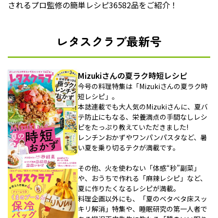
されるプロ監修の簡単レシピ36582品をご紹介！
レタスクラブ最新号
Mizukiさんの夏ラク時短レシピ
今号の料理特集は「Mizukiさんの夏ラク時
短レシピ」。
本誌連載でも大人気のMizukiさんに、夏バ
テ防止にもなる、栄養満点の手間なしレシ
ピをたっぷり教えていただきました!
レンチンおかずやワンパンパスタなど、暑
い夏を乗り切るテクが満載です。
その他、火を使わない「体感“秒”副菜」
や、おうちで作れる「麻辣レシピ」など、
夏に作りたくなるレシピが満載。
料理企画以外にも、「夏のベタベタ床スッ
キリ解消」特集や、睡眠研究の第一人者で