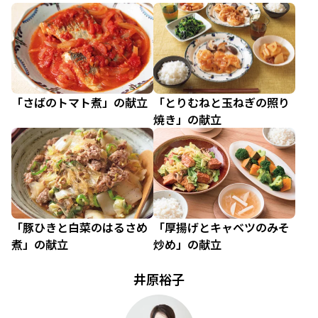
「さばのトマト煮」の献立
「とりむねと玉ねぎの照り
焼き」の献立
「豚ひきと白菜のはるさめ
「厚揚げとキャベツのみそ
煮」の献立
炒め」の献立
井原裕子