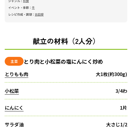
ジャンル：
和食
イベント・季節：
冬
レシピ作成・調理：
吉田愛
献立の材料（2人分）
とり肉と小松菜の塩にんにく炒め
主菜
とりもも肉
大1枚(約300g)
小松菜
3/4わ
にんにく
1片
サラダ油
大さじ1/2