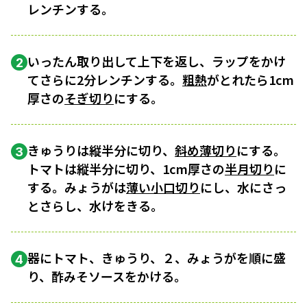
レンチンする。
いったん取り出して上下を返し、ラップをかけ
2
てさらに2分レンチンする。
粗熱
がとれたら1cm
厚さの
そぎ切り
にする。
きゅうりは縦半分に切り、
斜め薄切り
にする。
3
トマトは縦半分に切り、1cm厚さの
半月切り
に
する。みょうがは
薄い小口切り
にし、水にさっ
とさらし、水けをきる。
器にトマト、きゅうり、２、みょうがを順に盛
4
り、酢みそソースをかける。