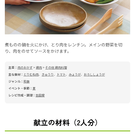
煮ものの鍋を火にかけ、とり肉をレンチン。メインの野菜を切
り、肉をのせてソースをかけます。
主菜：
肉のおかず
>
鶏肉
>
その他 鶏肉料理
主な食材：
とりむね肉
、
きゅうり
、
トマト
、
みょうが
、
おろししょうが
ジャンル：
和食
イベント・季節：
夏
レシピ作成・調理：
吉田愛
献立の材料（2人分）