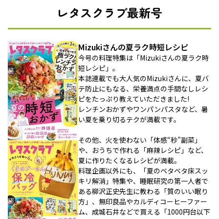
レタスクラブ最新号
Mizukiさんの夏ラク時短レシピ
今号の料理特集は「Mizukiさんの夏ラク時
短レシピ」。
本誌連載でも大人気のMizukiさんに、夏バ
テ防止にもなる、栄養満点の手間なしレシ
ピをたっぷり教えていただきました!
レンチンおかずやワンパンパスタなど、暑
い夏を乗り切るテクが満載です。
その他、火を使わない「体感“秒”副菜」
や、おうちで作れる「麻辣レシピ」など、
夏に作りたくなるレシピが満載。
料理企画以外にも、「夏のベタベタ床スッ
キリ解消」特集や、睡眠研究の第一人者で
ある柳沢正史先生に教わる「質のいい眠り
方」、無印良品やカルディコーヒーファー
ム、成城石井などで買える「1000円台以下