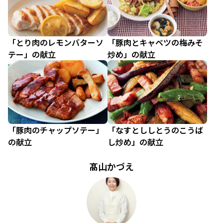
「とり肉のレモンバターソ
「豚肉とキャベツの梅みそ
テー」の献立
炒め」の献立
「豚肉のチャップソテー」
「なすとししとうのこうば
の献立
し炒め」の献立
髙山かづえ