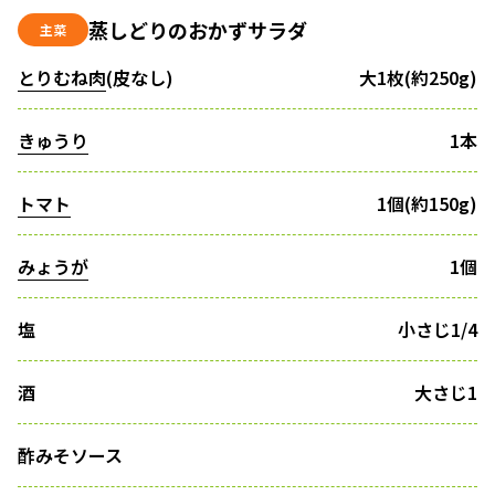
蒸しどりのおかずサラダ
主菜
とりむね肉
(皮なし)
大1枚(約250g)
きゅうり
1本
トマト
1個(約150g)
みょうが
1個
塩
小さじ1/4
酒
大さじ1
酢みそソース