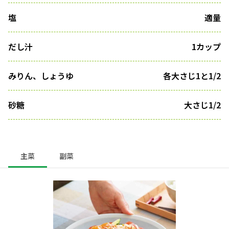
塩
適量
だし汁
1カップ
みりん、しょうゆ
各大さじ1と1/2
砂糖
大さじ1/2
主菜
副菜