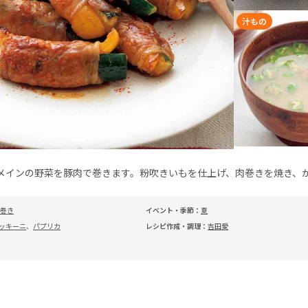
汁もの
メインの野菜を豚肉で巻きます。粉吹きいもを仕上げ、肉巻きを焼き、
巻き
イベント・季節：
夏
ッキーニ
、
パプリカ
レシピ作成・調理：
吉田愛