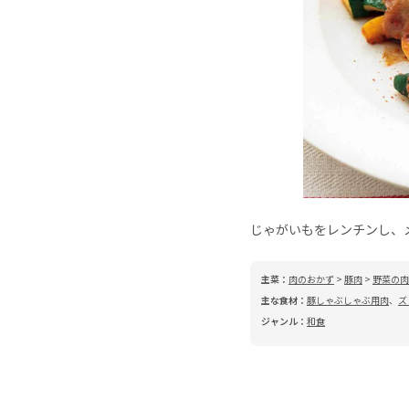
じゃがいもをレンチンし、
主菜：
肉のおかず
>
豚肉
>
野菜の肉
主な食材：
豚しゃぶしゃぶ用肉
、
ズ
ジャンル：
和食