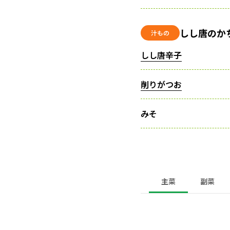
しし唐のか
汁もの
しし唐辛子
削りがつお
みそ
主菜
副菜