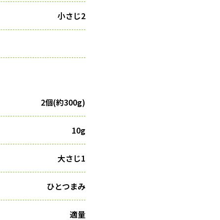
小さじ2
2個(約300g)
10g
大さじ1
ひとつまみ
適量