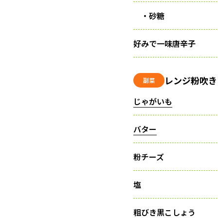
・砂糖
好みで一味唐辛子
レンジ粉吹き
副菜
じゃがいも
バター
粉チーズ
塩
粗びき黒こしょう