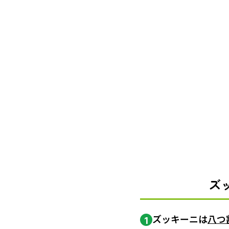
ズ
ズッキーニは
八つ
1