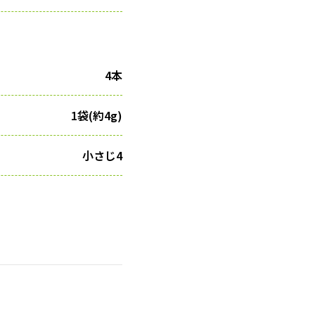
4本
1袋(約4g)
小さじ4