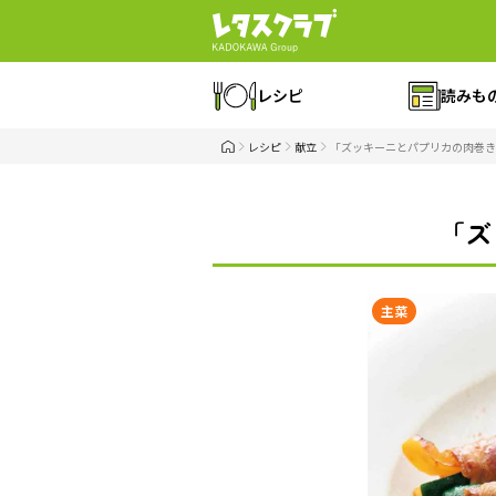
レシピ
読みも
レシピ
献立
「ズッキーニとパプリカの肉巻き
「ズ
主菜