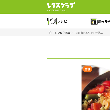
レシピ
読みも
レシピ
献立
「さば缶パエリャ」の献立
主食