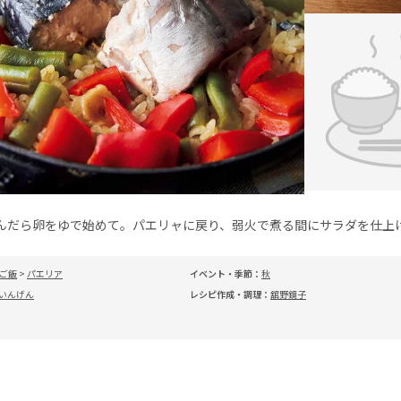
んだら卵をゆで始めて。パエリャに戻り、弱火で煮る間にサラダを仕上
ご飯
>
パエリア
イベント・季節：
秋
いんげん
レシピ作成・調理：
舘野鏡子