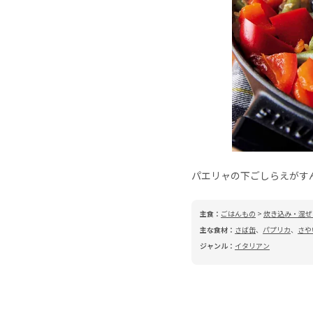
パエリャの下ごしらえがす
主食：
ごはんもの
>
炊き込み・混ぜ
主な食材：
さば缶
、
パプリカ
、
さや
ジャンル：
イタリアン