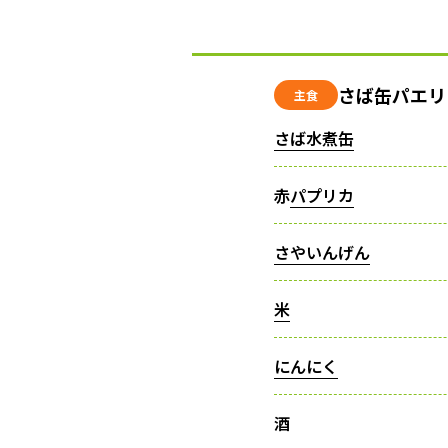
さば缶パエリ
主食
さば水煮缶
赤
パプリカ
さやいんげん
米
にんにく
酒