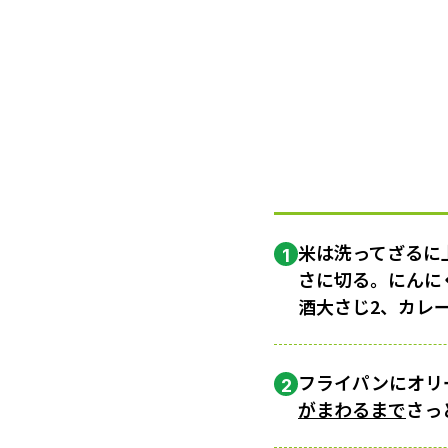
米は洗ってざるに上
1
さに切る。にんに
酒大さじ2、カレ
フライパンにオリ
2
がまわるまで
さっ