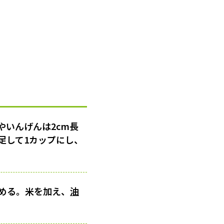
やいんげんは2cm長
足して1カップにし、
炒める。米を加え、
油