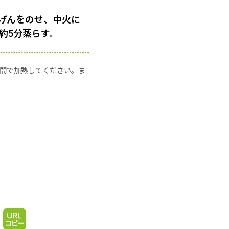
げんをのせ、
中火
に
約5分蒸らす。
の時間で加熱してください。ま