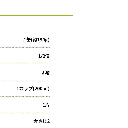
1缶(約190g)
1/2個
20g
1カップ(200ml)
1片
大さじ2