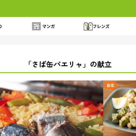
の
マンガ
フレンズ
「さば缶パエリャ」の献立
副菜