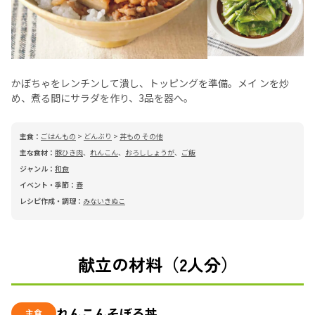
かぼちゃをレンチンして潰し、トッピングを準備。メイ ンを炒
め、煮る間にサラダを作り、3品を器へ。
主食：
ごはんもの
>
どんぶり
>
丼もの その他
主な食材：
豚ひき肉
、
れんこん
、
おろししょうが
、
ご飯
ジャンル：
和食
イベント・季節：
春
レシピ作成・調理：
みないきぬこ
献立の材料（2人分）
れんこんそぼろ丼
主食