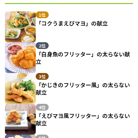
1位
「コクうまえびマヨ」の献立
2位
「白身魚のフリッター」の太らない献
立
3位
「かじきのフリッター風」の太らない
献立
4位
「えびマヨ風フリッター」の太らない
献立
5位