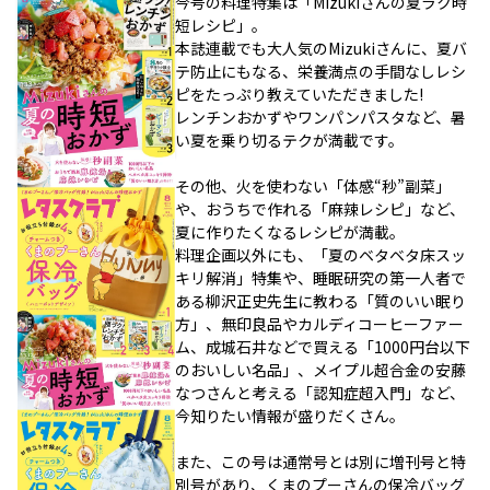
今号の料理特集は「Mizukiさんの夏ラク時
短レシピ」。
本誌連載でも大人気のMizukiさんに、夏バ
テ防止にもなる、栄養満点の手間なしレシ
ピをたっぷり教えていただきました!
レンチンおかずやワンパンパスタなど、暑
い夏を乗り切るテクが満載です。
その他、火を使わない「体感“秒”副菜」
や、おうちで作れる「麻辣レシピ」など、
夏に作りたくなるレシピが満載。
料理企画以外にも、「夏のベタベタ床スッ
キリ解消」特集や、睡眠研究の第一人者で
ある柳沢正史先生に教わる「質のいい眠り
方」、無印良品やカルディコーヒーファー
ム、成城石井などで買える「1000円台以下
のおいしい名品」、メイプル超合金の安藤
なつさんと考える「認知症超入門」など、
今知りたい情報が盛りだくさん。
また、この号は通常号とは別に増刊号と特
別号があり、くまのプーさんの保冷バッグ