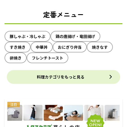
定番メニュー
豚しゃぶ・冷しゃぶ
鶏の唐揚げ・竜田揚げ
すき焼き
中華丼
おにぎり弁当
焼きなす
卵焼き
フレンチトースト
料理カテゴリをもっと見る
注目