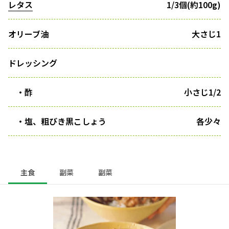
レタス
1/3個(約100g)
オリーブ油
大さじ1
ドレッシング
・酢
小さじ1/2
・塩、粗びき黒こしょう
各少々
主食
副菜
副菜