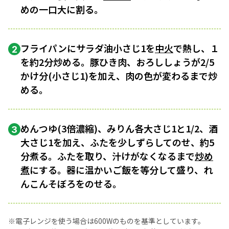
めの一口大に割る。
フライパンにサラダ油小さじ1を
中火
で熱し、１
2
を約2分炒める。豚ひき肉、おろししょうが2/5
かけ分(小さじ1)を加え、肉の色が変わるまで炒
める。
めんつゆ(3倍濃縮)、みりん各大さじ1と1/2、酒
3
大さじ1を加え、ふたを少しずらしてのせ、約5
分煮る。ふたを取り、汁けがなくなるまで
炒め
煮
にする。器に温かいご飯を等分して盛り、れ
んこんそぼろをのせる。
※電子レンジを使う場合は600Wのものを基準としています。