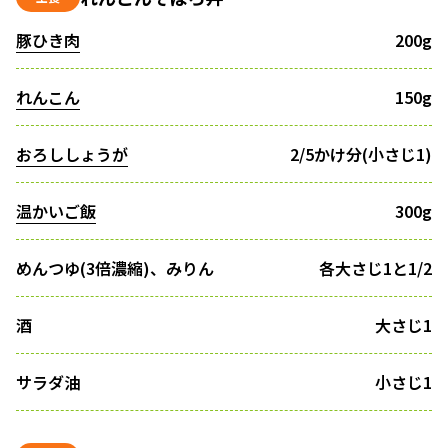
豚ひき肉
200g
れんこん
150g
おろししょうが
2/5かけ分(小さじ1)
温かいご飯
300g
めんつゆ(3倍濃縮)、みりん
各大さじ1と1/2
酒
大さじ1
サラダ油
小さじ1