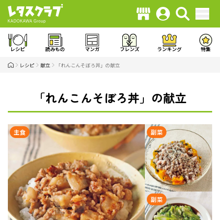
レシピ
読みもの
マンガ
フレンズ
ランキング
特集
レシピ
献立
「れんこんそぼろ丼」の献立
「れんこんそぼろ丼」の献立
主食
副菜
副菜