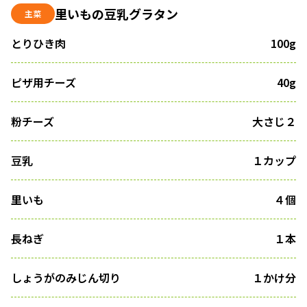
里いもの豆乳グラタン
主菜
とりひき肉
100g
ピザ用チーズ
40g
粉チーズ
大さじ２
豆乳
１カップ
里いも
４個
長ねぎ
１本
しょうがのみじん切り
１かけ分