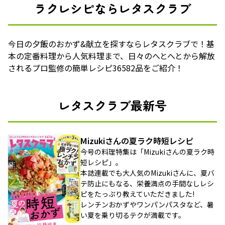
ラクレシピならレタスクラブ
今日の夕飯のおかず&献立を探すならレタスクラブで！基
本の定番料理から人気料理まで、日々のへとへとから解放
されるプロ監修の簡単レシピ36582品をご紹介！
レタスクラブ最新号
Mizukiさんの夏ラク時短レシピ
今号の料理特集は「Mizukiさんの夏ラク時
短レシピ」。
本誌連載でも大人気のMizukiさんに、夏バ
テ防止にもなる、栄養満点の手間なしレシ
ピをたっぷり教えていただきました!
レンチンおかずやワンパンパスタなど、暑
い夏を乗り切るテクが満載です。