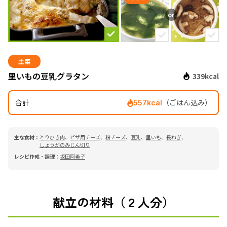
主菜
里いもの豆乳グラタン
339kcal
合計
（ごはん込み）
557kcal
主な食材：
とりひき肉
、
ピザ用チーズ
、
粉チーズ
、
豆乳
、
里いも
、
長ねぎ
、
しょうがのみじん切り
レシピ作成・調理：
坂田阿希子
献立の材料（２人分）