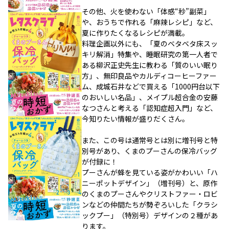
その他、火を使わない「体感“秒”副菜」
や、おうちで作れる「麻辣レシピ」など、
夏に作りたくなるレシピが満載。
料理企画以外にも、「夏のベタベタ床スッ
キリ解消」特集や、睡眠研究の第一人者で
ある柳沢正史先生に教わる「質のいい眠り
方」、無印良品やカルディコーヒーファー
ム、成城石井などで買える「1000円台以下
のおいしい名品」、メイプル超合金の安藤
なつさんと考える「認知症超入門」など、
今知りたい情報が盛りだくさん。
また、この号は通常号とは別に増刊号と特
別号があり、くまのプーさんの保冷バッグ
が付録に！
プーさんが蜂を見ている姿がかわいい「ハ
ニーポットデザイン」（増刊号）と、原作
のくまのプーさんやクリストファー・ロビ
ンなどの仲間たちが勢ぞろいした「クラシ
ックプー」（特別号）デザインの２種があ
ります。