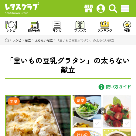
レシピ
読みもの
マンガ
フレンズ
ランキング
特集
レシピ
献立
太らない献立
「里いもの豆乳グラタン」の太らない献立
「里いもの豆乳グラタン」の太らない
献立
使い方ガイド
副菜
主菜
汁もの