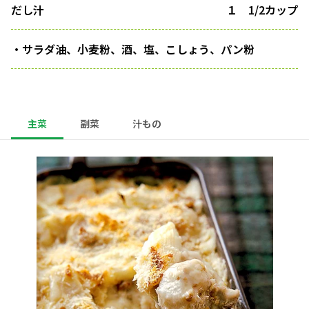
だし汁
１ 1/2カップ
・サラダ油、小麦粉、酒、塩、こしょう、パン粉
主菜
副菜
汁もの