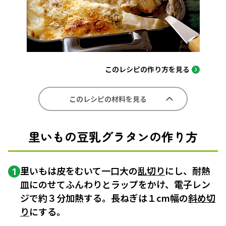
このレシピの作り方を見る
このレシピの材料を見る
里いもの豆乳グラタンの作り方
里いもは皮をむいて一口大の
乱切り
にし、耐熱
1
皿にのせてふんわりとラップをかけ、電子レン
ジで約３分加熱する。長ねぎは１cm幅の
斜め切
り
にする。