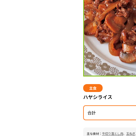
主食
ハヤシライス
合計
主な食材：
牛切り落とし肉
、
玉ねぎ