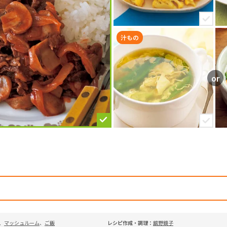
汁もの
、
マッシュルーム
、
ご飯
レシピ作成・調理：
舘野鏡子