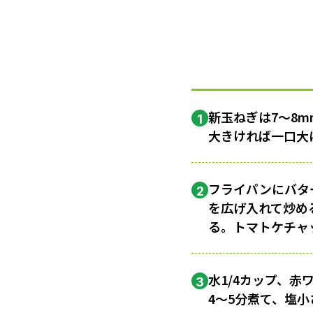
新玉ねぎは7〜8m
1
大きければ一口大
フライパンにバタ
2
を広げ入れて炒め
る。トマトケチャ
水1/4カップ、
3
4〜5分煮て、塩