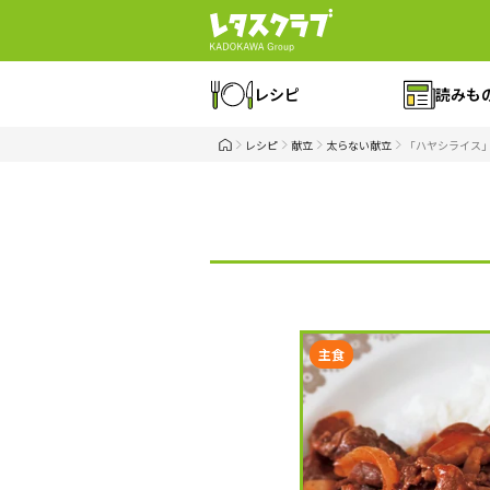
レシピ
読みも
レシピ
献立
太らない献立
「ハヤシライス
主食