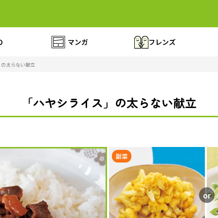
の
マンガ
フレンズ
」の太らない献立
「ハヤシライス」の太らない献立
副菜