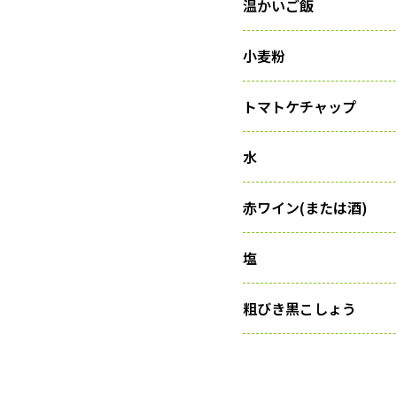
温かいご飯
小麦粉
トマトケチャップ
水
赤ワイン(または酒)
塩
粗びき黒こしょう