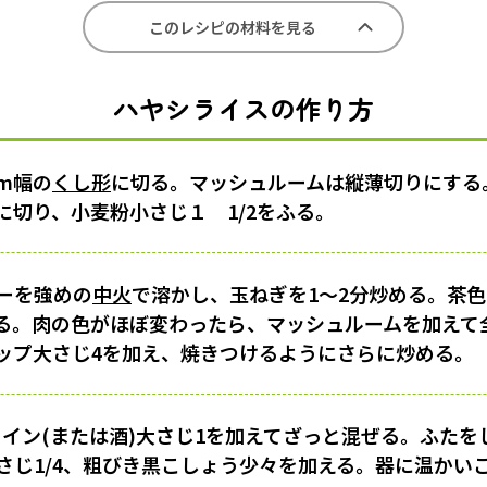
このレシピの材料を見る
ハヤシライスの作り方
m幅の
くし形
に切る。マッシュルームは縦薄切りにする
に切り、小麦粉小さじ１ 1/2をふる。
ーを強めの
中火
で溶かし、玉ねぎを1〜2分炒める。茶
る。肉の色がほぼ変わったら、マッシュルームを加えて
ップ大さじ4を加え、焼きつけるようにさらに炒める。
赤ワイン(または酒)大さじ1を加えてざっと混ぜる。ふた
小さじ1/4、粗びき黒こしょう少々を加える。器に温かい