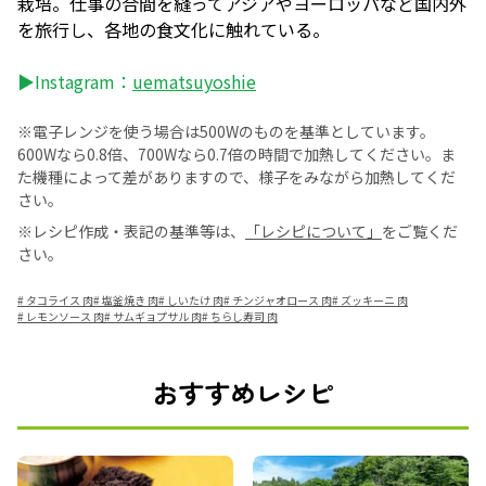
栽培。仕事の合間を縫ってアジアやヨーロッパなど国内外
を旅行し、各地の食文化に触れている。
▶Instagram：
uematsuyoshie
※電子レンジを使う場合は500Wのものを基準としています。
600Wなら0.8倍、700Wなら0.7倍の時間で加熱してください。ま
た機種によって差がありますので、様子をみながら加熱してくだ
さい。
※レシピ作成・表記の基準等は、
「レシピについて」
をご覧くだ
さい。
#
タコライス 肉
#
塩釜焼き 肉
#
しいたけ 肉
#
チンジャオロース 肉
#
ズッキーニ 肉
#
レモンソース 肉
#
サムギョプサル 肉
#
ちらし寿司 肉
おすすめレシピ