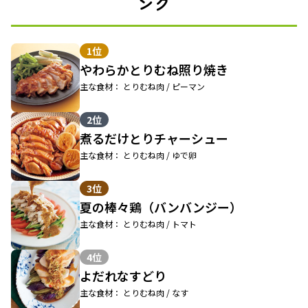
ング
1位
やわらかとりむね照り焼き
主な食材： とりむね肉 / ピーマン
2位
煮るだけとりチャーシュー
主な食材： とりむね肉 / ゆで卵
3位
夏の棒々鶏（バンバンジー）
主な食材： とりむね肉 / トマト
4位
よだれなすどり
主な食材： とりむね肉 / なす