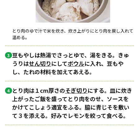
とり肉のゆで汁で米を炊き、炊き上がりにとり肉を戻し入れて
温める。
豆もやしは熱湯でさっとゆで、湯をきる。きゅ
3
うりは
せん切り
にして
ボウル
に入れ、豆もや
し、たれの材料を加えてあえる。
とり肉は１cm厚さの
そぎ切り
にする。皿に炊き
4
上がったご飯を盛ってとり肉をのせ、ソースを
かけてこしょう適宜をふる。脇に青じそを敷い
て３を添える。好みでレモンを絞って食べる。