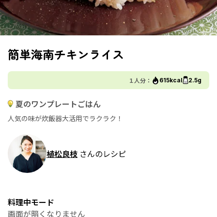
簡単海南チキンライス
１人分：
615kcal
2.5g
夏のワンプレートごはん
人気の味が炊飯器大活用でラクラク！
植松良枝
さんのレシピ
料理中モード
画面が暗くなりません