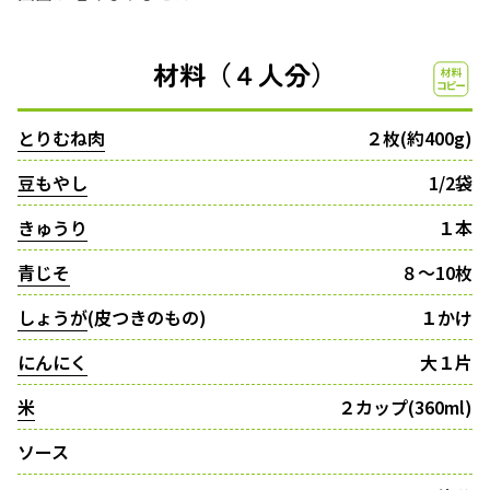
材料（４人分）
とりむね肉
２枚(約400g)
豆もやし
1/2袋
きゅうり
１本
青じそ
８〜10枚
しょうが
(皮つきのもの)
１かけ
にんにく
大１片
米
２カップ(360ml)
ソース