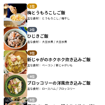
1位
梅とうもろこしご飯
主な食材： とうもろこし / 梅干し
2位
ひじきご飯
主な食材： 大豆水煮 / 大豆水煮
3位
新じゃがのホクホク炊き込みご飯
主な食材： ベーコン / 新じゃがいも
4位
ブロッコリーの洋風炊き込みご飯
主な食材： ロースハム / ブロッコリー
5位