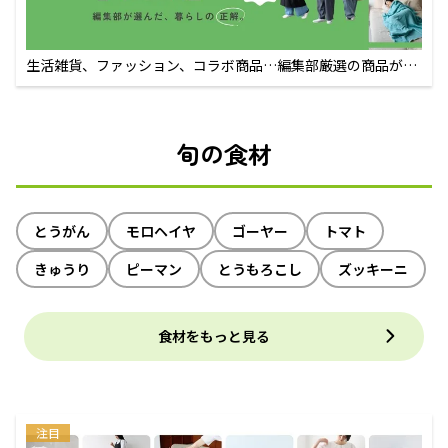
生活雑貨、ファッション、コラボ商品…編集部厳選の商品が買
えるECサイト
旬の食材
とうがん
モロヘイヤ
ゴーヤー
トマト
きゅうり
ピーマン
とうもろこし
ズッキーニ
食材をもっと見る
注目