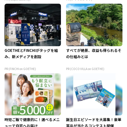
GOETHEとFINCHIがタッグを組
すべてが絶景、収益も得られるそ
み、新メディアを創設
の仕組みとは
PR (FINCHI on GOETHE)
PR (COCO VILLA on GOETHE)
時短ご飯で健康的に！選べるメニ
誕生日エピソードを大募集！豪華
ューで自宅へお届け
賞品が当たるコンテスト開催