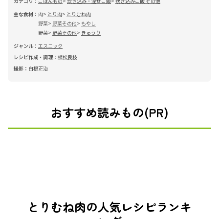
カテゴリ：
ごはんもの
炊き込み・混ぜご飯
炊き込みご飯 その他
主な食材：
肉
とり肉
とりむね肉
野菜
野菜その他
もやし
野菜
野菜その他
きゅうり
ジャンル：
エスニック
レシピ作成・調理：
植松良枝
撮影：
白根正治
おすすめ読みもの(PR)
とりむね肉の人気レシピランキ