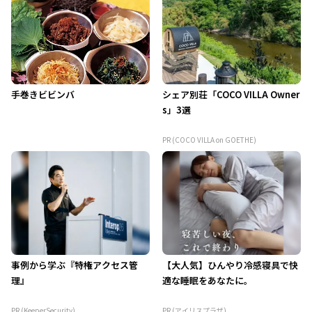
手巻きビビンバ
シェア別荘「COCO VILLA Owner
s」3選
PR (COCO VILLA on GOETHE)
事例から学ぶ『特権アクセス管
【大人気】ひんやり冷感寝具で快
理』
適な睡眠をあなたに。
PR (KeeperSecurity)
PR (アイリスプラザ)