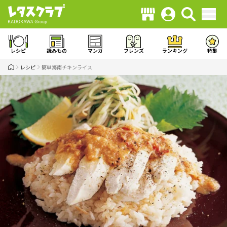
レシピ
読みもの
マンガ
フレンズ
ランキング
特集
レシピ
簡単海南チキンライス