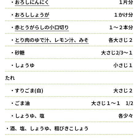
・
おろしにんにく
１片分
・
おろししょうが
１かけ分
・
赤とうがらしの小口切り
１〜２本分
・
とり肉のゆで汁、レモン汁、みそ
各大さじ２
・砂糖
大さじ2/3〜１
・しょうゆ
小さじ１
たれ
・すりごま(白)
大さじ２
・ごま油
大さじ１〜１ 1/2
・しょうゆ、塩
各少々
・酒、塩、しょうゆ、粗びきこしょう